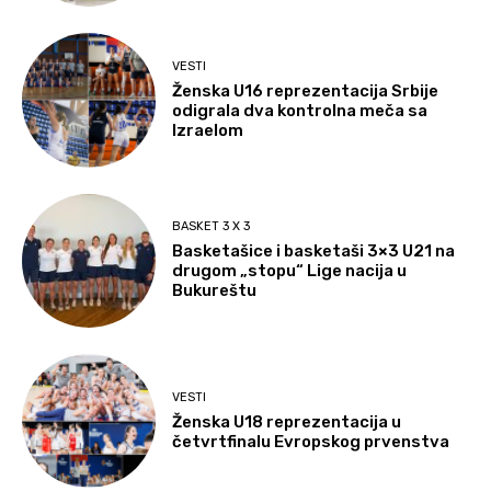
VESTI
Ženska U16 reprezentacija Srbije
odigrala dva kontrolna meča sa
Izraelom
BASKET 3 X 3
Basketašice i basketaši 3×3 U21 na
drugom „stopu“ Lige nacija u
Bukureštu
VESTI
Ženska U18 reprezentacija u
četvrtfinalu Evropskog prvenstva