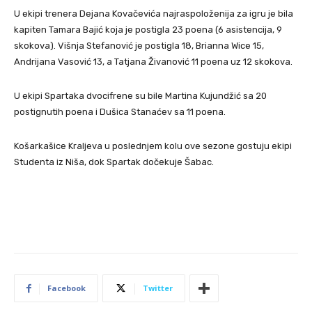
U ekipi trenera Dejana Kovačevića najraspoloženija za igru je bila
kapiten Tamara Bajić koja je postigla 23 poena (6 asistencija, 9
skokova). Višnja Stefanović je postigla 18, Brianna Wice 15,
Andrijana Vasović 13, a Tatjana Živanović 11 poena uz 12 skokova.
U ekipi Spartaka dvocifrene su bile Martina Kujundžić sa 20
postignutih poena i Dušica Stanaćev sa 11 poena.
Košarkašice Kraljeva u poslednjem kolu ove sezone gostuju ekipi
Studenta iz Niša, dok Spartak dočekuje Šabac.
Facebook
Twitter