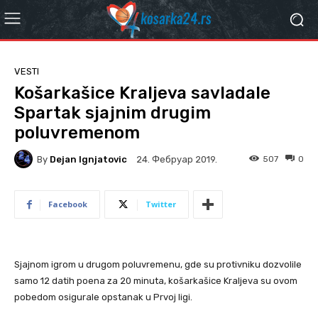
VESTI
Košarkašice Kraljeva savladale
Spartak sjajnim drugim
poluvremenom
By
Dejan Ignjatovic
507
0
24. Фебруар 2019.
Facebook
Twitter
Sjajnom igrom u drugom poluvremenu, gde su protivniku dozvolile
samo 12 datih poena za 20 minuta, košarkašice Kraljeva su ovom
pobedom osigurale opstanak u Prvoj ligi.