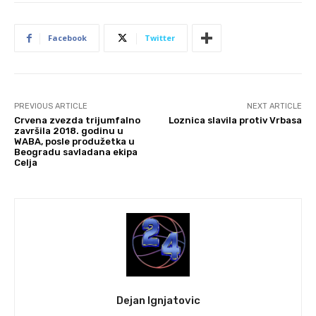
Facebook
Twitter
PREVIOUS ARTICLE
NEXT ARTICLE
Crvena zvezda trijumfalno
Loznica slavila protiv Vrbasa
završila 2018. godinu u
WABA, posle produžetka u
Beogradu savladana ekipa
Celja
Dejan Ignjatovic