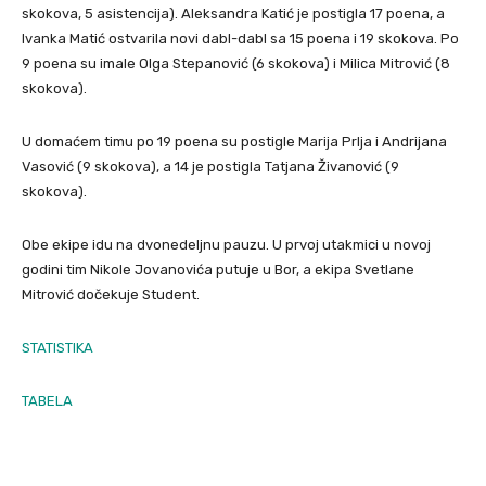
skokova, 5 asistencija). Aleksandra Katić je postigla 17 poena, a
Ivanka Matić ostvarila novi dabl-dabl sa 15 poena i 19 skokova. Po
9 poena su imale Olga Stepanović (6 skokova) i Milica Mitrović (8
skokova).
U domaćem timu po 19 poena su postigle Marija Prlja i Andrijana
Vasović (9 skokova), a 14 je postigla Tatjana Živanović (9
skokova).
Obe ekipe idu na dvonedeljnu pauzu. U prvoj utakmici u novoj
godini tim Nikole Jovanovića putuje u Bor, a ekipa Svetlane
Mitrović dočekuje Student.
STATISTIKA
TABELA