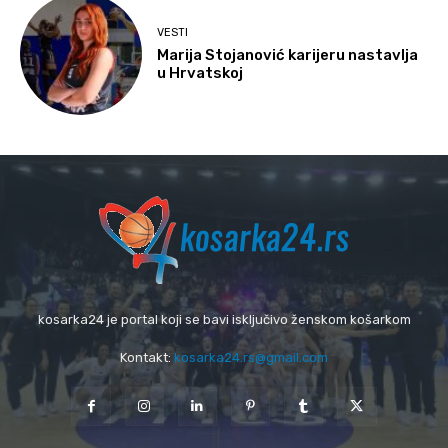
VESTI
Marija Stojanović karijeru nastavlja
u Hrvatskoj
kosarka24 je portal koji se bavi isključivo ženskom košarkom
Kontakt:
kosarka24.rs@gmail.com