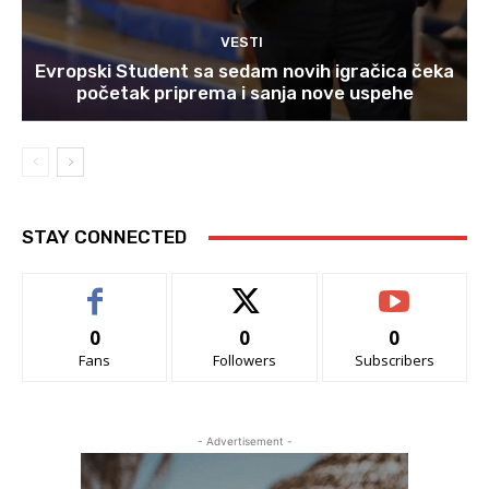
VESTI
Evropski Student sa sedam novih igračica čeka
početak priprema i sanja nove uspehe
STAY CONNECTED
0
0
0
Fans
Followers
Subscribers
- Advertisement -