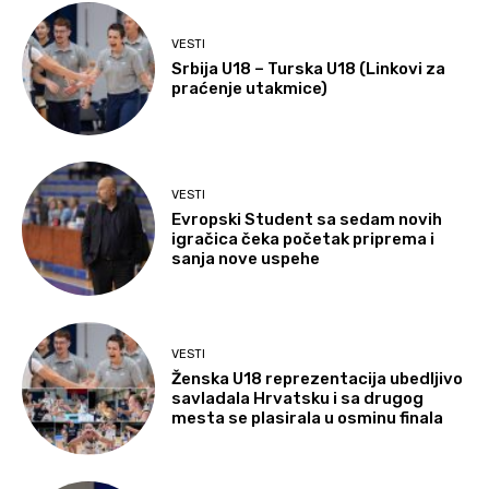
VESTI
Srbija U18 – Turska U18 (Linkovi za
praćenje utakmice)
VESTI
Evropski Student sa sedam novih
igračica čeka početak priprema i
sanja nove uspehe
VESTI
Ženska U18 reprezentacija ubedljivo
savladala Hrvatsku i sa drugog
mesta se plasirala u osminu finala