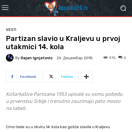
VESTI
Partizan slavio u Kraljevu u prvoj
utakmici 14. kola
By
Dejan Ignjatovic
975
0
26. Децембар 2018.
Facebook
Twitter
Košarkašice Partizana 1953 upisale su osmu pobedu
u prvenstvu Srbije i trenutno zauzimaju peto mesto
na tabeli.
Crno-bele su u okviru 14. kola kao gošće slavile u Kraljevu