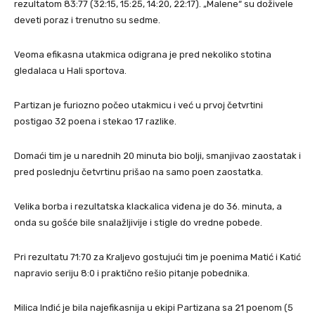
rezultatom 83:77 (32:15, 15:25, 14:20, 22:17). „Malene“ su doživele
deveti poraz i trenutno su sedme.
Veoma efikasna utakmica odigrana je pred nekoliko stotina
gledalaca u Hali sportova.
Partizan je furiozno počeo utakmicu i već u prvoj četvrtini
postigao 32 poena i stekao 17 razlike.
Domaći tim je u narednih 20 minuta bio bolji, smanjivao zaostatak i
pred poslednju četvrtinu prišao na samo poen zaostatka.
Velika borba i rezultatska klackalica viđena je do 36. minuta, a
onda su gošće bile snalažljivije i stigle do vredne pobede.
Pri rezultatu 71:70 za Kraljevo gostujući tim je poenima Matić i Katić
napravio seriju 8:0 i praktično rešio pitanje pobednika.
Milica Inđić je bila najefikasnija u ekipi Partizana sa 21 poenom (5