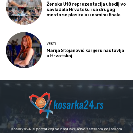
Ženska U18 reprezentacija ubedljivo
savladala Hrvatsku i sa drugog
mesta se plasirala u osminu finala
VESTI
Marija Stojanović karijeru nastavlja
u Hrvatskoj
kosarka24 je portal koji se bavi isključivo ženskom košarkom