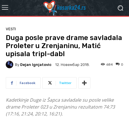
VESTI
Duga posle prave drame savladala
Proleter u Zrenjaninu, Matić
upisala tripl-dabl
By
Dejan Ignjatovic
684
0
12. Новембар 2018.
Facebook
Twitter
Kadetkinje Duge iz Šapca savladale su posle velike
drame Proleter 023 u Zrenjaninu rezultatom 74:73
(17:16, 21:24, 20:12, 16:21).