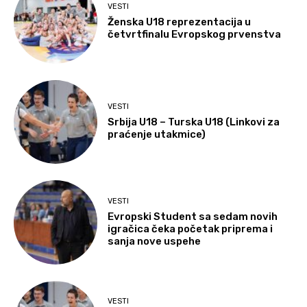
VESTI
Ženska U18 reprezentacija u
četvrtfinalu Evropskog prvenstva
VESTI
Srbija U18 – Turska U18 (Linkovi za
praćenje utakmice)
VESTI
Evropski Student sa sedam novih
igračica čeka početak priprema i
sanja nove uspehe
VESTI