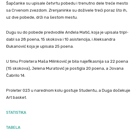
Šapčanke su upisale četvrtu pobedu i trenutno dele treće mesto
sa Crvenom zvezdom. Zrenjaninke su doživele treći poraz što ih,
uz dve pobede, drži na šestom mestu.
Dugu su do pobede predvodile Anđela Matić, koja je upisala tripl-
dabl sa 28 poena, 15 skokova i 10 asistencija, i Aleksandra
Đukanović koja je upisala 25 poena.
U timu Proletera Maša Milinković je bila najefikasnija sa 22 poena
(15 skokova), Jelena Muratović je postigla 20 poena, a Jovana
Čabrilo 14.
Proleter 023 u narednom kolu gostuje Studentu, a Duga dočekuje
Art basket.
STATISTIKA
TABELA