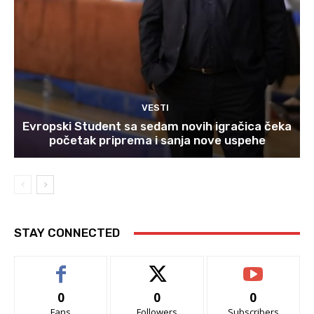
VESTI
Evropski Student sa sedam novih igračica čeka
početak priprema i sanja nove uspehe
STAY CONNECTED
0
0
0
Fans
Followers
Subscribers