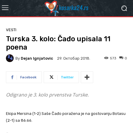
VESTI
Turska 3. kolo: Čađo upisala 11
poena
By
Dejan Ignjatovic
573
0
29. Октобар 2018.
Facebook
Twitter
Odigrano je 3. kolo prvenstva Turske.
Ekipa Mersina (1-2) Saše Čađo poražena je na gostovanju Botasu
(2-1) sa 86:66.