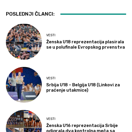
POSLEDNJI ČLANCI:
VESTI
Ženska U18 reprezentacija plasirala
se u polufinale Evropskog prvenstva
VESTI
Srbija U18 – Belgija U18 (Linkovi za
praćenje utakmice)
VESTI
Ženska U16 reprezentacija Srbije
odigrala dva kontrolna meča sa