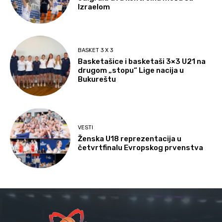
Izraelom
BASKET 3 X 3
Basketašice i basketaši 3×3 U21 na
drugom „stopu“ Lige nacija u
Bukureštu
VESTI
Ženska U18 reprezentacija u
četvrtfinalu Evropskog prvenstva