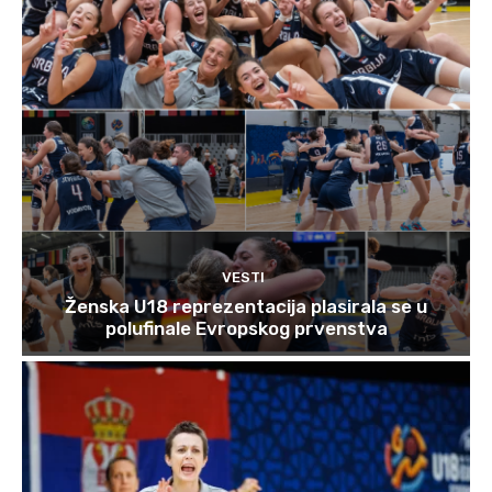
VESTI
Ženska U18 reprezentacija plasirala se u
polufinale Evropskog prvenstva