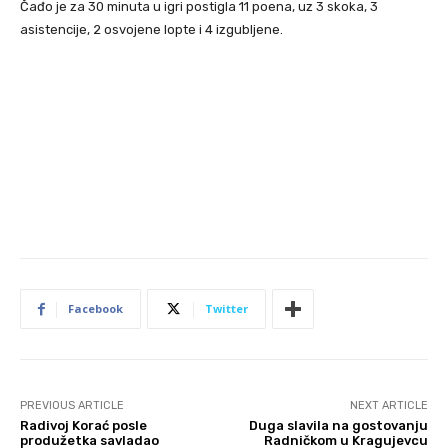
Čađo je za 30 minuta u igri postigla 11 poena, uz 3 skoka, 3
asistencije, 2 osvojene lopte i 4 izgubljene.
Facebook
Twitter
PREVIOUS ARTICLE
NEXT ARTICLE
Radivoj Korać posle
Duga slavila na gostovanju
produžetka savladao
Radničkom u Kragujevcu