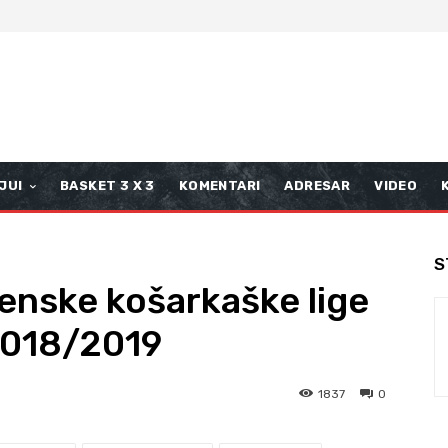
JUI
BASKET 3 X 3
KOMENTARI
ADRESAR
VIDEO
S
enske košarkaške lige
2018/2019
1837
0