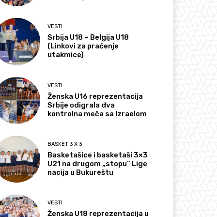
VESTI
Srbija U18 – Belgija U18
(Linkovi za praćenje
utakmice)
VESTI
Ženska U16 reprezentacija
Srbije odigrala dva
kontrolna meča sa Izraelom
BASKET 3 X 3
Basketašice i basketaši 3×3
U21 na drugom „stopu“ Lige
nacija u Bukureštu
VESTI
Ženska U18 reprezentacija u