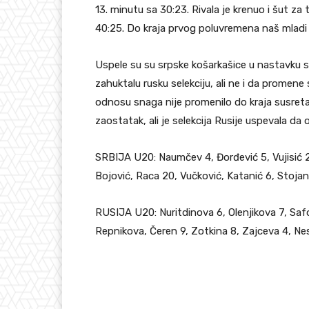
13. minutu sa 30:23. Rivala je krenuo i šut za
40:25. Do kraja prvog poluvremena naš mladi 
Uspele su su srpske košarkašice u nastavku
zahuktalu rusku selekciju, ali ne i da promene
odnosu snaga nije promenilo do kraja susreta
zaostatak, ali je selekcija Rusije uspevala da 
SRBIJA U20: Naumčev 4, Đorđević 5, Vujisić 2
Bojović, Raca 20, Vučković, Katanić 6, Stojan
RUSIJA U20: Nuritdinova 6, Olenjikova 7, Safo
Repnikova, Čeren 9, Zotkina 8, Zajceva 4, Ne