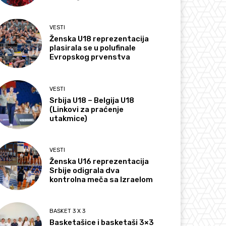
VESTI
Ženska U18 reprezentacija
plasirala se u polufinale
Evropskog prvenstva
VESTI
Srbija U18 – Belgija U18
(Linkovi za praćenje
utakmice)
VESTI
Ženska U16 reprezentacija
Srbije odigrala dva
kontrolna meča sa Izraelom
BASKET 3 X 3
Basketašice i basketaši 3×3