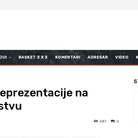
JUI
BASKET 3 X 3
KOMENTARI
ADRESAR
VIDEO
S
reprezentacije na
stvu
987
0