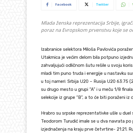
Facebook
Twitter
Mlada ženska reprezentacija Srbije, igrač
poraz na Evropskom prvenstvu koje se o
Izabranice selektora Miloša Pavlovića poražene
Utakmica je većim delom bila potpuno izjedna
zahvaljujući odličnom šutu rešile u svoju koris
mladi tim puno truda i energije u nastavku su
u toj nameri: Srbija U20 – Rusija U20 63:75 (21
su drugo mesto u grupi “A” i u meču 1/8 finala
selekcije iz grupe “B”, a to će biti poraženi iz
Hrabro su srpske reprezentativke ušle u due
Teodorom Turudić imale se u dva navrata po p
izjednačenja na kraju prve četvrtine- 21:21. R