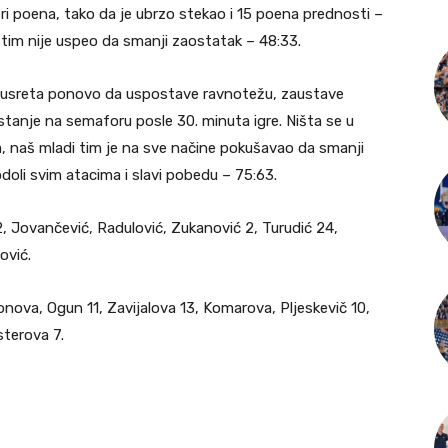
 tri poena, tako da je ubrzo stekao i 15 poena prednosti –
tim nije uspeo da smanji zaostatak – 48:33.
 susreta ponovo da uspostave ravnotežu, zaustave
 stanje na semaforu posle 30. minuta igre. Ništa se u
, naš mladi tim je na sve načine pokušavao da smanji
odoli svim atacima i slavi pobedu – 75:63.
, Jovančević, Radulović, Zukanović 2, Turudić 24,
ović.
nova, Ogun 11, Zavijalova 13, Komarova, Pljeskevič 10,
sterova 7.