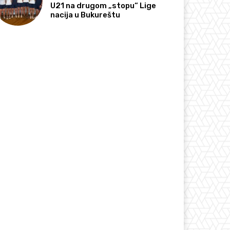
U21 na drugom „stopu“ Lige
nacija u Bukureštu