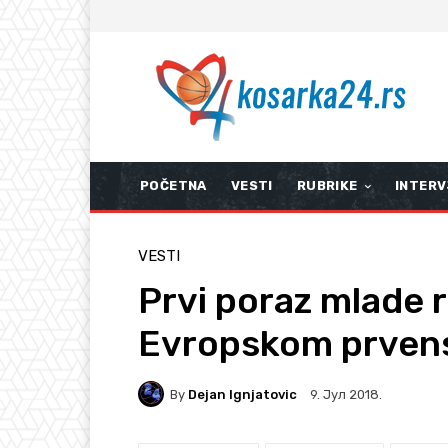
POČETNA
VESTI
RUBRIKE
INTERV
VESTI
Prvi poraz mlade 
Evropskom prven
By
Dejan Ignjatovic
9. Јул 2018.