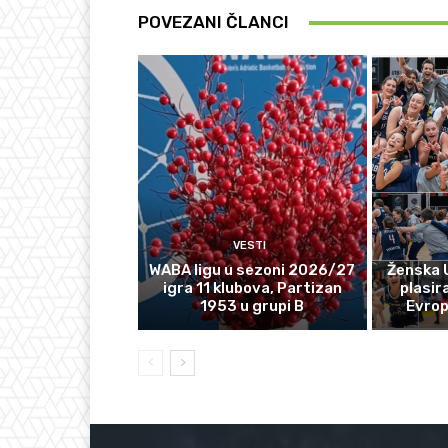
POVEZANI ČLANCI
VESTI
WABA ligu u sezoni 2026/27
Ženska 
igra 11 klubova, Partizan
plasir
1953 u grupi B
Evro