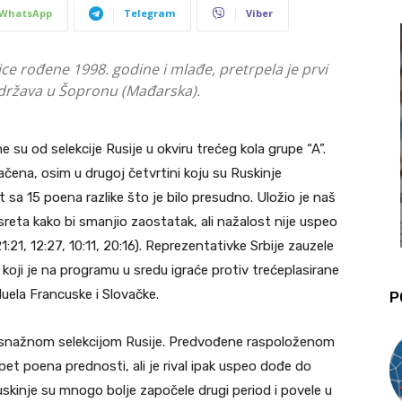
WhatsApp
Telegram
Viber
ice rođene 1998. godine i mlađe, pretrpela je prvi
država u Šopronu (Mađarska).
 su od selekcije Rusije u okviru trećeg kola grupe “A”.
čena, osim u drugoj četvrtini koju su Ruskinje
t sa 15 poena razlike što je bilo presudno. Uložio je naš
sreta kako bi smanjio zaostatak, ali nažalost nije uspeo
:21, 12:27, 10:11, 20:16). Reprezentativke Srbije zauzele
 koji je na programu u sredu igraće protiv trećeplasirane
 duela Francuske i Slovačke.
P
l snažnom selekcijom Rusije. Predvođene raspoloženom
et poena prednosti, ali je rival ipak uspeo dođe do
uskinje su mnogo bolje započele drugi period i povele u