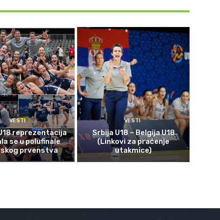
VESTI
VESTI
U18 reprezentacija
Srbija U18 – Belgija U18
ala se u polufinale
(Linkovi za praćenje
pskog prvenstva
utakmice)