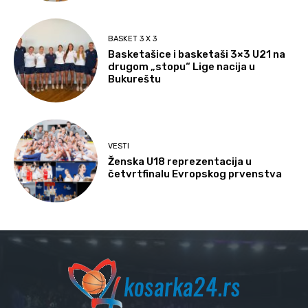
BASKET 3 X 3
Basketašice i basketaši 3×3 U21 na
drugom „stopu“ Lige nacija u
Bukureštu
VESTI
Ženska U18 reprezentacija u
četvrtfinalu Evropskog prvenstva