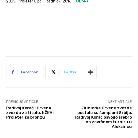
20.15: Proleter 023 – Radnički 2016
88:47
Facebook
Twitter
PREVIOUS ARTICLE
NEXT ARTICLE
Radivoj Korać i Crvena
Juniorke Crvene zvezde
zvezda za titulu, NŽKA i
postale su šampioni Srbije,
Proleter za bronzu
Radivoj Korać osvojio srebro
na završnom turniru u
Aleksincu