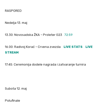
RASPORED
Nedelja 13. maj
13.30: Novosadska ŽKA – Proleter 023
72:59
16.00: Radivoj Korać – Crvena zvezda
LIVE STATS
LIVE
STREAM
17.45: Ceremonija dodele nagrada i zatvaranje turnira
Subota 12. maj
Polufinale