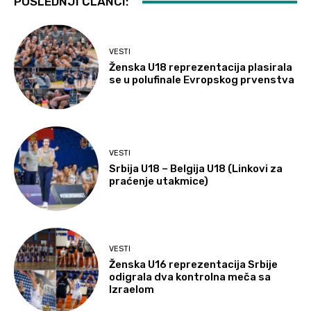
POSLEDNJI ČLANCI:
VESTI
Ženska U18 reprezentacija plasirala
se u polufinale Evropskog prvenstva
VESTI
Srbija U18 – Belgija U18 (Linkovi za
praćenje utakmice)
VESTI
Ženska U16 reprezentacija Srbije
odigrala dva kontrolna meča sa
Izraelom