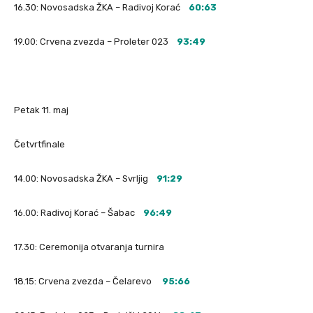
16.30: Novosadska ŽKA – Radivoj Korać
60:63
19.00: Crvena zvezda – Proleter 023
93:49
Petak 11. maj
Četvrtfinale
14.00: Novosadska ŽKA – Svrljig
91:29
16.00: Radivoj Korać – Šabac
96:49
17.30: Ceremonija otvaranja turnira
18.15: Crvena zvezda – Čelarevo
95:66