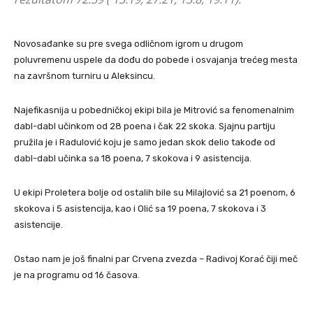
Novosađanke su pre svega odličnom igrom u drugom
poluvremenu uspele da dođu do pobede i osvajanja trećeg mesta
na završnom turniru u Aleksincu.
Najefikasnija u pobedničkoj ekipi bila je Mitrović sa fenomenalnim
dabl-dabl učinkom od 28 poena i čak 22 skoka. Sjajnu partiju
pružila je i Radulović koju je samo jedan skok delio takođe od
dabl-dabl učinka sa 18 poena, 7 skokova i 9 asistencija.
U ekipi Proletera bolje od ostalih bile su Milajlović sa 21 poenom, 6
skokova i 5 asistencija, kao i Olić sa 19 poena, 7 skokova i 3
asistencije.
Ostao nam je još finalni par Crvena zvezda – Radivoj Korać čiji meč
je na programu od 16 časova.