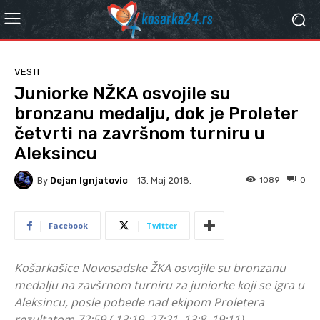
VESTI
Juniorke NŽKA osvojile su
bronzanu medalju, dok je Proleter
četvrti na završnom turniru u
Aleksincu
By
Dejan Ignjatovic
1089
0
13. Мај 2018.
Facebook
Twitter
Košarkašice Novosadske ŽKA osvojile su bronzanu
medalju na zavšrnom turniru za juniorke koji se igra u
Aleksincu, posle pobede nad ekipom Proletera
rezultatom 72:59 ( 13:19, 27:21, 13:8, 19:11).