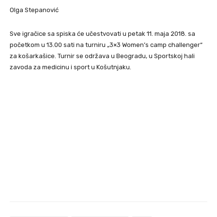
Olga Stepanović
Sve igračice sa spiska će učestvovati u petak 11. maja 2018. sa
početkom u 13.00 sati na turniru „3×3 Women’s camp challenger“
za košarkašice. Turnir se održava u Beogradu, u Sportskoj hali
zavoda za medicinu i sport u Košutnjaku.