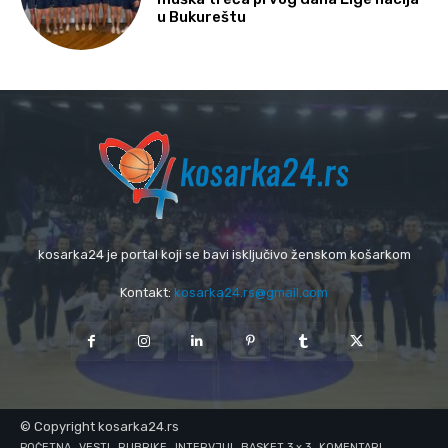
u Bukureštu
kosarka24 je portal koji se bavi isključivo ženskom košarkom
Kontakt:
kosarka24.rs@gmail.com
© Copyright kosarka24.rs
POČETNA
VESTI
RUBRIKE
INTERVJUI
BASKET 3 x 3
KOMENTARI