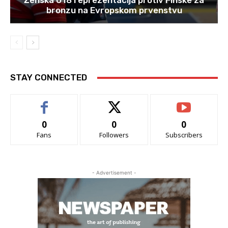
Ženska U18 reprezentacija protiv Finske za
bronzu na Evropskom prvenstvu
STAY CONNECTED
0
0
0
Fans
Followers
Subscribers
- Advertisement -