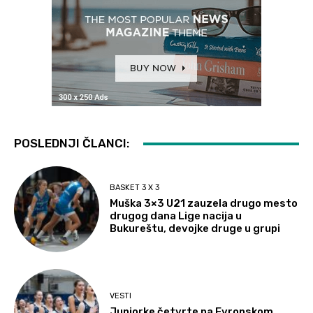
POSLEDNJI ČLANCI:
BASKET 3 X 3
Muška 3×3 U21 zauzela drugo mesto
drugog dana Lige nacija u
Bukureštu, devojke druge u grupi
VESTI
Juniorke četvrte na Evropskom