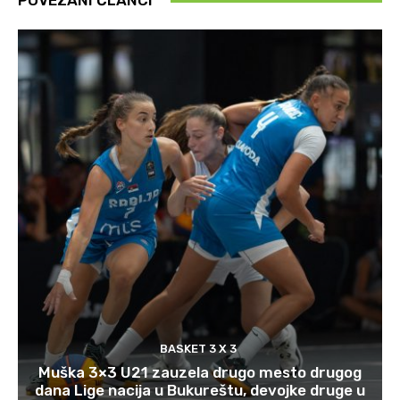
POVEZANI ČLANCI
BASKET 3 X 3
Muška 3×3 U21 zauzela drugo mesto drugog
dana Lige nacija u Bukureštu, devojke druge u