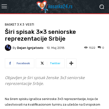
BASKET 3 X 3
VESTI
Širi spisak 3×3 seniorske
reprezentacije Srbije
By
Dejan Ignjatovic
1522
0
10. Мај 2018.
Facebook
Twitter
Objavljen je širi spisak ženske 3x3 seniorske
reprezentacije Srbije.
Na širem spisku igračica seniroske 3×3 reprezentacije, koja će
učestvovati na kvalifikacionom turniru za učešće na Evropskom