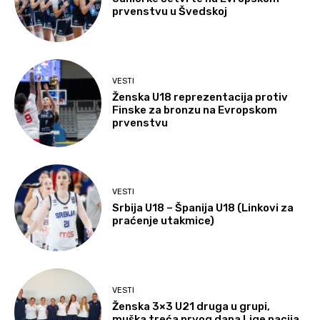
prvenstvu u Švedskoj
VESTI
Ženska U18 reprezentacija protiv
Finske za bronzu na Evropskom
prvenstvu
VESTI
Srbija U18 – Španija U18 (Linkovi za
praćenje utakmice)
VESTI
Ženska 3×3 U21 druga u grupi,
muška treća prvog dana Lige nacija