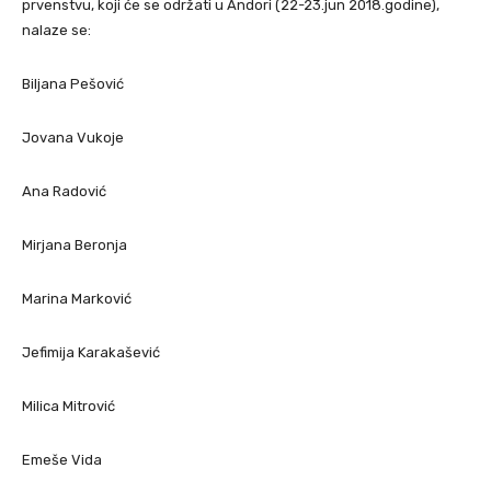
prvenstvu, koji će se održati u Andori (22-23.jun 2018.godine),
nalaze se:
Biljana Pešović
Jovana Vukoje
Ana Radović
Mirjana Beronja
Marina Marković
Jefimija Karakašević
Milica Mitrović
Emeše Vida