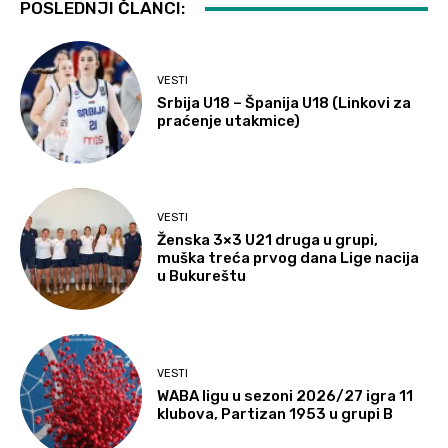
POSLEDNJI ČLANCI:
VESTI
Srbija U18 – Španija U18 (Linkovi za
praćenje utakmice)
VESTI
Ženska 3×3 U21 druga u grupi,
muška treća prvog dana Lige nacija
u Bukureštu
VESTI
WABA ligu u sezoni 2026/27 igra 11
klubova, Partizan 1953 u grupi B