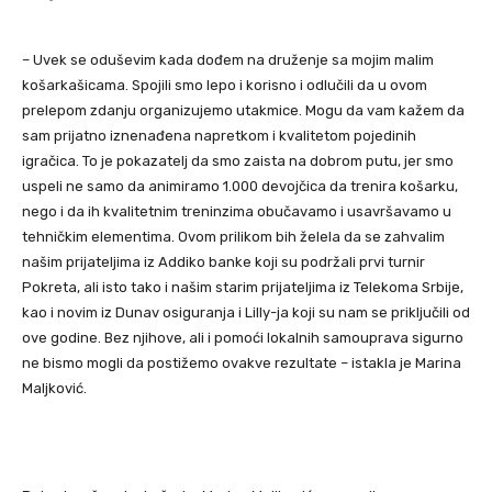
– Uvek se oduševim kada dođem na druženje sa mojim malim
košarkašicama. Spojili smo lepo i korisno i odlučili da u ovom
prelepom zdanju organizujemo utakmice. Mogu da vam kažem da
sam prijatno iznenađena napretkom i kvalitetom pojedinih
igračica. To je pokazatelj da smo zaista na dobrom putu, jer smo
uspeli ne samo da animiramo 1.000 devojčica da trenira košarku,
nego i da ih kvalitetnim treninzima obučavamo i usavršavamo u
tehničkim elementima. Ovom prilikom bih želela da se zahvalim
našim prijateljima iz Addiko banke koji su podržali prvi turnir
Pokreta, ali isto tako i našim starim prijateljima iz Telekoma Srbije,
kao i novim iz Dunav osiguranja i Lilly-ja koji su nam se priključili od
ove godine. Bez njihove, ali i pomoći lokalnih samouprava sigurno
ne bismo mogli da postižemo ovakve rezultate – istakla je Marina
Maljković.