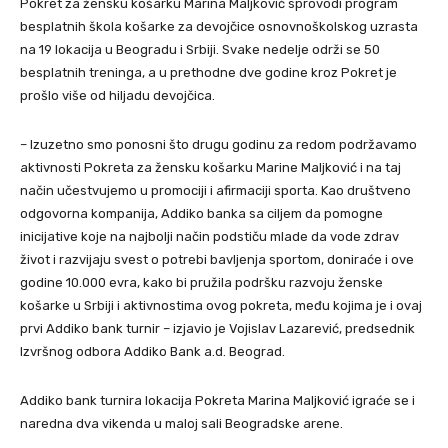
Pokret za žensku košarku Marina Maljković sprovodi program
besplatnih škola košarke za devojčice osnovnoškolskog uzrasta
na 19 lokacija u Beogradu i Srbiji. Svake nedelje održi se 50
besplatnih treninga, a u prethodne dve godine kroz Pokret je
prošlo više od hiljadu devojčica.
– Izuzetno smo ponosni što drugu godinu za redom podržavamo
aktivnosti Pokreta za žensku košarku Marine Maljković i na taj
način učestvujemo u promociji i afirmaciji sporta. Kao društveno
odgovorna kompanija, Addiko banka sa ciljem da pomogne
inicijative koje na najbolji način podstiču mlade da vode zdrav
život i razvijaju svest o potrebi bavljenja sportom, doniraće i ove
godine 10.000 evra, kako bi pružila podršku razvoju ženske
košarke u Srbiji i aktivnostima ovog pokreta, među kojima je i ovaj
prvi Addiko bank turnir – izjavio je Vojislav Lazarević, predsednik
Izvršnog odbora Addiko Bank a.d. Beograd.
Addiko bank turnira lokacija Pokreta Marina Maljković igraće se i
naredna dva vikenda u maloj sali Beogradske arene.