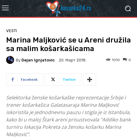
VESTI
Marina Maljković se u Areni družila
sa malim košarkašicama
By
Dejan Ignjatovic
1010
0
20. Март 2018.
Facebook
Twitter
Selektorka ženske košarkaške reprezentacije Srbije i
trener košarkašica Galatasaraja Marina Maljković
iskoristila je jednodnevnu pauzu i stigla je iz Istanbula,
kako bi u maloj Štark areni prisustvovala "Addiko bank
turniru lokacija Pokreta za žensku košarku Marina
Maljković".