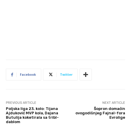
Facebook
Twitter
PREVIOUS ARTICLE
NEXT ARTICLE
Poljska liga 23. kolo: Tijana
Šopron domaćin
Ajduković MVP kola, Dajana
ovogodišnjeg Fajnal-fora
Butulija koketirala sa tribl-
Evrolige
dablom