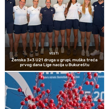
VESTI
Ženska 3×3 U21 druga u grupi, muška treća
prvog dana Lige nacija u Bukureštu