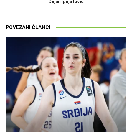
Dejan Ignjatovic
POVEZANI ČLANCI