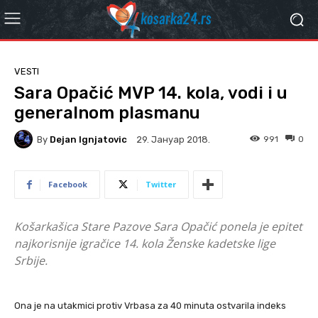
VESTI
Sara Opačić MVP 14. kola, vodi i u
generalnom plasmanu
By
Dejan Ignjatovic
991
0
29. Јануар 2018.
Facebook
Twitter
Košarkašica Stare Pazove Sara Opačić ponela je epitet
najkorisnije igračice 14. kola Ženske kadetske lige
Srbije.
Ona je na utakmici protiv Vrbasa za 40 minuta ostvarila indeks