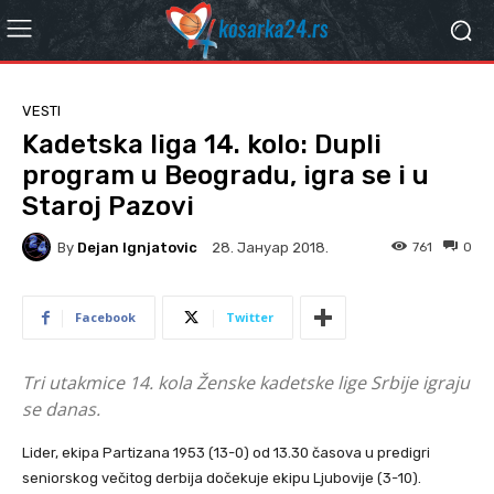
VESTI
Kadetska liga 14. kolo: Dupli
program u Beogradu, igra se i u
Staroj Pazovi
By
Dejan Ignjatovic
761
0
28. Јануар 2018.
Facebook
Twitter
Tri utakmice 14. kola Ženske kadetske lige Srbije igraju
se danas.
Lider, ekipa Partizana 1953 (13-0) od 13.30 časova u predigri
seniorskog večitog derbija dočekuje ekipu Ljubovije (3-10).