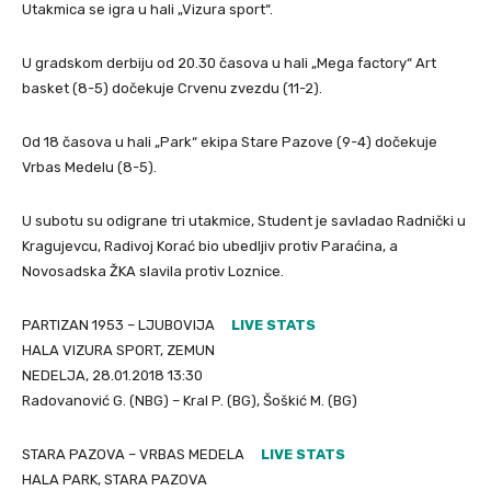
Utakmica se igra u hali „Vizura sport“.
U gradskom derbiju od 20.30 časova u hali „Mega factory“ Art
basket (8-5) dočekuje Crvenu zvezdu (11-2).
Od 18 časova u hali „Park“ ekipa Stare Pazove (9-4) dočekuje
Vrbas Medelu (8-5).
U subotu su odigrane tri utakmice, Student je savladao Radnički u
Kragujevcu, Radivoj Korać bio ubedljiv protiv Paraćina, a
Novosadska ŽKA slavila protiv Loznice.
PARTIZAN 1953 – LJUBOVIJA
LIVE STATS
HALA VIZURA SPORT, ZEMUN
NEDELJA, 28.01.2018 13:30
Radovanović G. (NBG) – Kral P. (BG), Šoškić M. (BG)
STARA PAZOVA – VRBAS MEDELA
LIVE STATS
HALA PARK, STARA PAZOVA