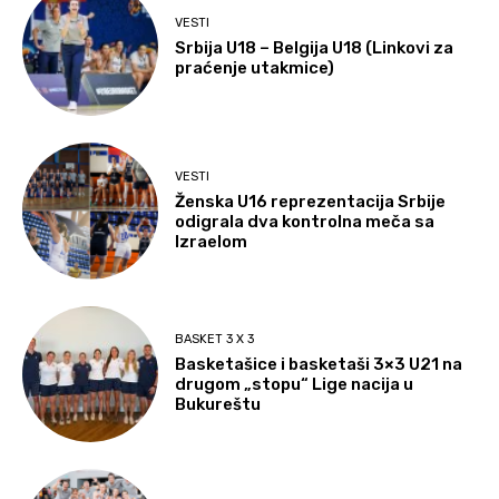
VESTI
Srbija U18 – Belgija U18 (Linkovi za
praćenje utakmice)
VESTI
Ženska U16 reprezentacija Srbije
odigrala dva kontrolna meča sa
Izraelom
BASKET 3 X 3
Basketašice i basketaši 3×3 U21 na
drugom „stopu“ Lige nacija u
Bukureštu