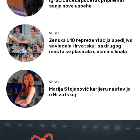
igračica čeka početak priprema i
sanja nove uspehe
VESTI
Ženska U18 reprezentacija ubedljivo
savladala Hrvatsku i sa drugog
mesta se plasirala u osminu finala
VESTI
Marija Stojanović karijeru nastavlja
u Hrvatskoj