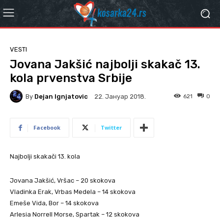
VESTI
Jovana Jakšić najbolji skakač 13.
kola prvenstva Srbije
By
Dejan Ignjatovic
621
0
22. Јануар 2018.
Facebook
Twitter
Najbolji skakači 13. kola
Jovana Jakšić, Vršac – 20 skokova
Vladinka Erak, Vrbas Medela – 14 skokova
Emeše Vida, Bor – 14 skokova
Arlesia Norrell Morse, Spartak – 12 skokova