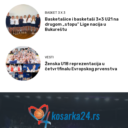
BASKET 3 X 3
Basketašice i basketaši 3×3 U21 na
drugom „stopu“ Lige nacija u
Bukureštu
VESTI
Ženska U18 reprezentacija u
četvrtfinalu Evropskog prvenstva