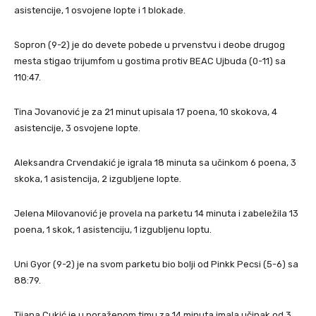
asistencije, 1 osvojene lopte i 1 blokade.
Sopron (9-2) je do devete pobede u prvenstvu i deobe drugog
mesta stigao trijumfom u gostima protiv BEAC Ujbuda (0-11) sa
110:47.
Tina Jovanović je za 21 minut upisala 17 poena, 10 skokova, 4
asistencije, 3 osvojene lopte.
Aleksandra Crvendakić je igrala 18 minuta sa učinkom 6 poena, 3
skoka, 1 asistencija, 2 izgubljene lopte.
Jelena Milovanović je provela na parketu 14 minuta i zabeležila 13
poena, 1 skok, 1 asistenciju, 1 izgubljenu loptu.
Uni Gyor (9-2) je na svom parketu bio bolji od Pinkk Pecsi (5-6) sa
88:79.
Tijana Cukić je u poraženom timu za 14 minuta imala učinak od 3