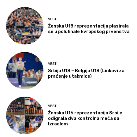
VESTI
Ženska U18 reprezentacija plasirala
se u polufinale Evropskog prvenstva
VESTI
Srbija U18 – Belgija U18 (Linkovi za
praćenje utakmice)
VESTI
Ženska U16 reprezentacija Srbije
odigrala dva kontrolna meča sa
Izraelom