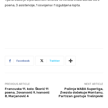
poena, 3 asistencije, 1 osvojena i 1 izgubljena lopta.
Facebook
Twitter
PREVIOUS ARTICLE
NEXT ARTICLE
Francuska 11. kolo: Škorić 11
Počinje WABA Superliga,
poena, Jovanović 9, Ivanović
Zvezda dočekuje Montanu,
8, Marjanović 4
Partizan gostuje Trešnjevki