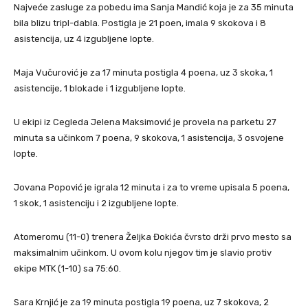
Najveće zasluge za pobedu ima Sanja Mandić koja je za 35 minuta
bila blizu tripl-dabla. Postigla je 21 poen, imala 9 skokova i 8
asistencija, uz 4 izgubljene lopte.
Maja Vučurović je za 17 minuta postigla 4 poena, uz 3 skoka, 1
asistencije, 1 blokade i 1 izgubljene lopte.
U ekipi iz Cegleda Jelena Maksimović je provela na parketu 27
minuta sa učinkom 7 poena, 9 skokova, 1 asistencija, 3 osvojene
lopte.
Jovana Popović je igrala 12 minuta i za to vreme upisala 5 poena,
1 skok, 1 asistenciju i 2 izgubljene lopte.
Atomeromu (11-0) trenera Željka Đokića čvrsto drži prvo mesto sa
maksimalnim učinkom. U ovom kolu njegov tim je slavio protiv
ekipe MTK (1-10) sa 75:60.
Sara Krnjić je za 19 minuta postigla 19 poena, uz 7 skokova, 2