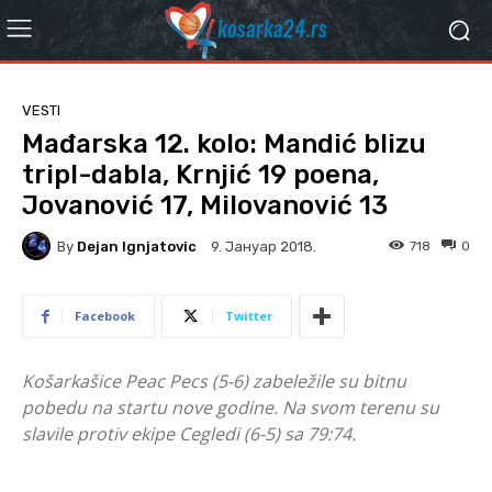
VESTI
Mađarska 12. kolo: Mandić blizu
tripl-dabla, Krnjić 19 poena,
Jovanović 17, Milovanović 13
By
Dejan Ignjatovic
718
0
9. Јануар 2018.
Facebook
Twitter
Košarkašice Peac Pecs (5-6) zabeležile su bitnu
pobedu na startu nove godine. Na svom terenu su
slavile protiv ekipe Cegledi (6-5) sa 79:74.