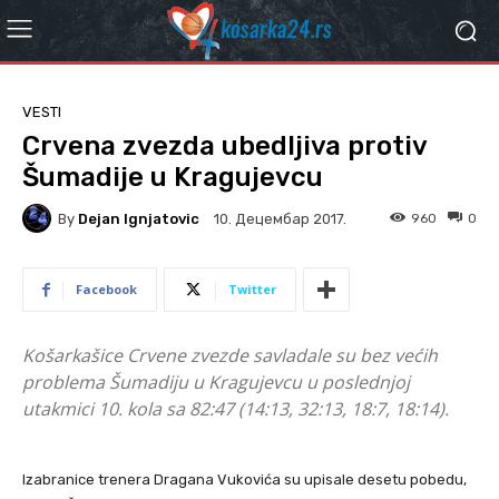
VESTI
Crvena zvezda ubedljiva protiv
Šumadije u Kragujevcu
By
Dejan Ignjatovic
960
0
10. Децембар 2017.
Facebook
Twitter
Košarkašice Crvene zvezde savladale su bez većih
problema Šumadiju u Kragujevcu u poslednjoj
utakmici 10. kola sa 82:47 (14:13, 32:13, 18:7, 18:14).
Izabranice trenera Dragana Vukovića su upisale desetu pobedu,