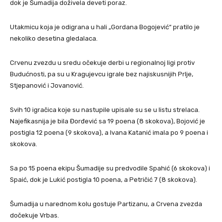
dok je Šumadija doživela deveti poraz.
Utakmicu koja je odigrana u hali „Gordana Bogojević“ pratilo je
nekoliko desetina gledalaca.
Crvenu zvezdu u sredu očekuje derbi u regionalnoj ligi protiv
Budućnosti, pa su u Kragujevcu igrale bez najiskusnijih Prlje,
Stjepanović i Jovanović.
Svih 10 igračica koje su nastupile upisale su se u listu strelaca.
Najefikasnija je bila Đorđević sa 19 poena (8 skokova), Bojović je
postigla 12 poena (9 skokova), a Ivana Katanić imala po 9 poena i
skokova.
Sa po 15 poena ekipu Šumadije su predvodile Spahić (6 skokova) i
Spaić, dok je Lukić postigla 10 poena, a Petričić 7 (8 skokova).
Šumadija u narednom kolu gostuje Partizanu, a Crvena zvezda
dočekuje Vrbas.