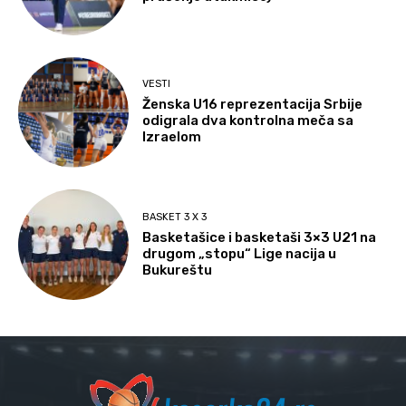
VESTI
Ženska U16 reprezentacija Srbije
odigrala dva kontrolna meča sa
Izraelom
BASKET 3 X 3
Basketašice i basketaši 3×3 U21 na
drugom „stopu“ Lige nacija u
Bukureštu