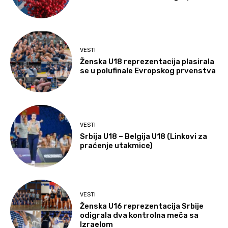
VESTI
Ženska U18 reprezentacija plasirala
se u polufinale Evropskog prvenstva
VESTI
Srbija U18 – Belgija U18 (Linkovi za
praćenje utakmice)
VESTI
Ženska U16 reprezentacija Srbije
odigrala dva kontrolna meča sa
Izraelom