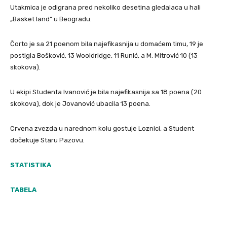
Utakmica je odigrana pred nekoliko desetina gledalaca u hali
„Basket land“ u Beogradu.
Čorto je sa 21 poenom bila najefikasnija u domaćem timu, 19 je
postigla Bošković, 13 Wooldridge, 11 Runić, a M. Mitrović 10 (13
skokova).
U ekipi Studenta Ivanović je bila najefikasnija sa 18 poena (20
skokova), dok je Jovanović ubacila 13 poena.
Crvena zvezda u narednom kolu gostuje Loznici, a Student
dočekuje Staru Pazovu.
STATISTIKA
TABELA