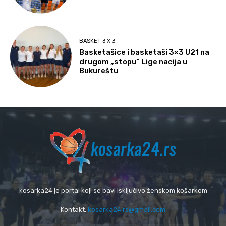
BASKET 3 X 3
Basketašice i basketaši 3×3 U21 na
drugom „stopu“ Lige nacija u
Bukureštu
kosarka24 je portal koji se bavi isključivo ženskom košarkom
Kontakt:
kosarka24.rs@gmail.com