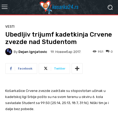
VESTI
Ubedljiv trijumf kadetkinja Crvene
zvezde nad Studentom
By
Dejan Ignjatovic
951
0
19. Новембар 2017.
Facebook
Twitter
Košarkašice Crvene zvezde zadržale su stopostotan učinak u
kadetskoj ligi Srbije pošto su na svom terenu u okviru 6. kola
savladale Student sa 99:50 (25:14, 25:13, 18:7, 31:16). Niški tim je i
dalje bez pobede.