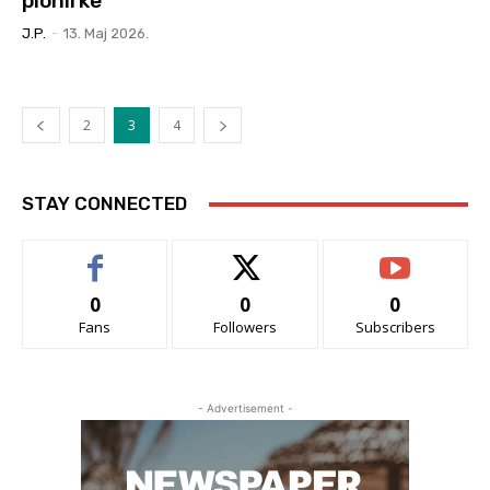
pionirke
J.P.
-
13. Мај 2026.
2
3
4
STAY CONNECTED
0
0
0
Fans
Followers
Subscribers
- Advertisement -