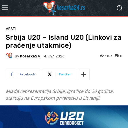
VESTI
Srbija U20 – Island U20 (Linkovi za
praćenje utakmice)
By
Kosarka24
1157
0
4. Јул 2026.
Facebook
Twitter
Mlada reprezentacija Srbije, igračice do 20 godina,
startuju na Evropskom prvenstvu u Litvaniji.