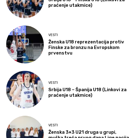
praćenje utakmice)
VESTI
Ženska U18 reprezentacija protiv
Finske za bronzu na Evropskom
prvenstvu
VESTI
Srbija U18 – Španija U18 (Linkovi za
praćenje utakmice)
VESTI
Ženska 3×3 U21 druga u grupi,
muška treća prvog dana Lige nacija