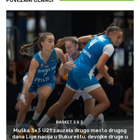
POVEZANI ČLANCI
BASKET 3 X 3
Muška 3×3 U21 zauzela drugo mesto drugog
dana Lige nacija u Bukureštu, devojke druge u