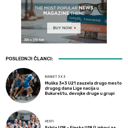
POSLEDNJI ČLANCI:
BASKET 3 X 3
Muška 3×3 U21 zauzela drugo mesto
drugog dana Lige nacija u
Bukureštu, devojke druge u grupi
VESTI
Srbija U18 – Finska U18 (Linkovi za