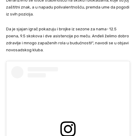
Defanzivno se ističe stabilnošću na skoku i blokadama, koje su joj
zaštitni znak, a u napadu polivalentnošću, premda ume da pogodi
iz svih pozicija.
Da je sjajan igrač pokazuju i brojke iz sezone za nama- 12.5
poena, 9.5 skokova i dve asistencije po meču. Anđeli želimo dobro
zdravlje i mnogo zapaženih rola u budućnosti!“, navodi se u objavi
novosadskog kluba.