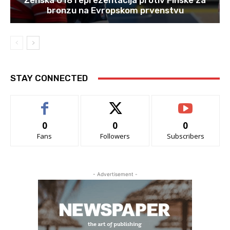
Ženska U18 reprezentacija protiv Finske za
bronzu na Evropskom prvenstvu
STAY CONNECTED
0
0
0
Fans
Followers
Subscribers
- Advertisement -