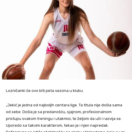
Lozničanki će ovo biti peta sezona u klubu.
„Jekić je jedna od najboljih centara lige. Ta titula nije došla sama
od sebe. Došla je sa predanošću, sjajnom, profesionalnom
pristupu svakom treningu i utakmici, te željom da uči i razvija se.
Uporedo sa takvim karakterom, tekao je i njen napredak.