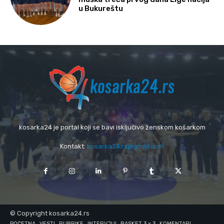
u Bukureštu
kosarka24 je portal koji se bavi isključivo ženskom košarkom
Kontakt:
kosarka24.rs@gmail.com
© Copyright kosarka24.rs
POČETNA
VESTI
RUBRIKE
INTERVJUI
BASKET 3 x 3
KOMENTARI