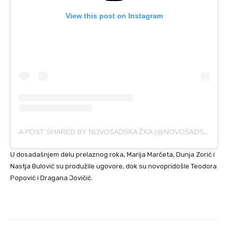
View this post on Instagram
A POST SHARED BY NOVOSADSKA ŽKA (@NOVOSADSKA_ZKA)
U dosadašnjem delu prelaznog roka, Marija Marčeta, Dunja Zorić i
Nastja Bulović su produžile ugovore, dok su novopridošle Teodora
Popović i Dragana Jovičić.