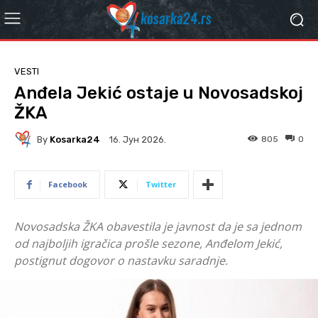
VESTI
Anđela Jekić ostaje u Novosadskoj
ŽKA
By
Kosarka24
805
0
16. Јун 2026.
Facebook
Twitter
Novosadska ŽKA obavestila je javnost da je sa jednom
od najboljih igračica prošle sezone, Anđelom Jekić,
postignut dogovor o nastavku saradnje.