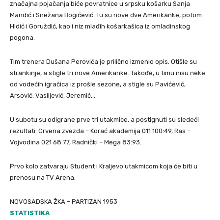
značajna pojačanja biće povratnice u srpsku košarku Sanja
Mandić i Snežana Bogićević. Tu su nove dve Amerikanke, potom
Hidić i Goruždić, kao i niz mlađih košarkašica iz omladinskog
pogona.
Tim trenera Dušana Perovića je prilično izmenio opis. Otišle su
strankinje, a stigle tri nove Amerikanke. Takođe, u timu nisu neke
od vodećih igračica iz prošle sezone, a stigle su Pavićević,
Arsović, Vasiljević, Jeremić…
U subotu su odigrane prve tri utakmice, a postignuti su sledeći
rezultati: Crvena zvezda – Korać akademija 011 100:49, Ras –
Vojvodina 021 68:77, Radnički – Mega 83:93.
Prvo kolo zatvaraju Student i Kraljevo utakmicom koja će biti u
prenosu na TV Arena.
NOVOSADSKA ŽKA – PARTIZAN 1953
STATISTIKA