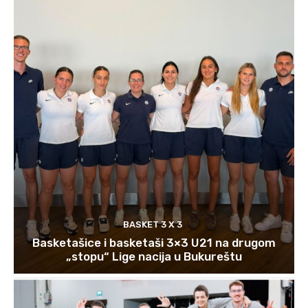
BASKET 3 X 3
Basketašice i basketaši 3×3 U21 na drugom
„stopu“ Lige nacija u Bukureštu