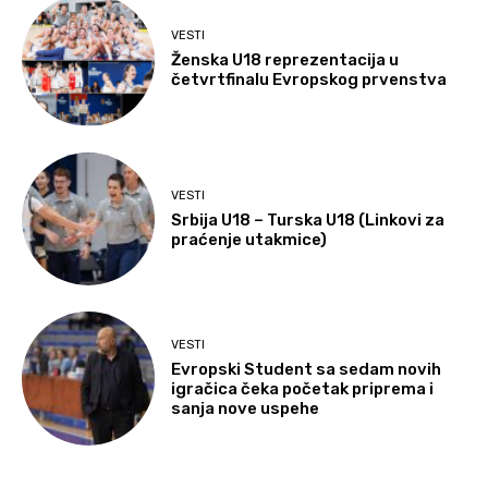
VESTI
Ženska U18 reprezentacija u
četvrtfinalu Evropskog prvenstva
VESTI
Srbija U18 – Turska U18 (Linkovi za
praćenje utakmice)
VESTI
Evropski Student sa sedam novih
igračica čeka početak priprema i
sanja nove uspehe