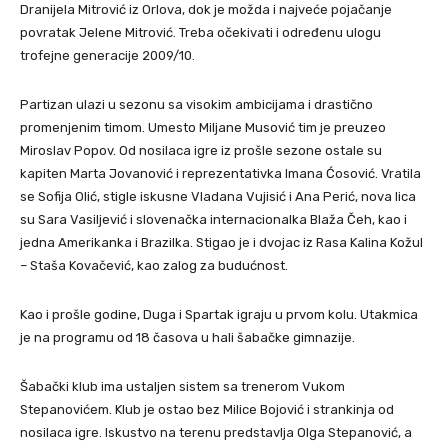
Dranijela Mitrović iz Orlova, dok je možda i najveće pojačanje
povratak Jelene Mitrović. Treba očekivati i određenu ulogu
trofejne generacije 2009/10.
Partizan ulazi u sezonu sa visokim ambicijama i drastično
promenjenim timom. Umesto Miljane Musović tim je preuzeo
Miroslav Popov. Od nosilaca igre iz prošle sezone ostale su
kapiten Marta Jovanović i reprezentativka Imana Ćosović. Vratila
se Sofija Olić, stigle iskusne Vladana Vujisić i Ana Perić, nova lica
su Sara Vasiljević i slovenačka internacionalka Blaža Čeh, kao i
jedna Amerikanka i Brazilka. Stigao je i dvojac iz Rasa Kalina Kožul
– Staša Kovačević, kao zalog za budućnost.
Kao i prošle godine, Duga i Spartak igraju u prvom kolu. Utakmica
je na programu od 18 časova u hali šabačke gimnazije.
Šabački klub ima ustaljen sistem sa trenerom Vukom
Stepanovićem. Klub je ostao bez Milice Bojović i strankinja od
nosilaca igre. Iskustvo na terenu predstavlja Olga Stepanović, a