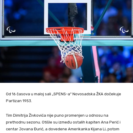
Od 16 časova u maloj sali „SPENS-a“ Novosadska ŽKA dočekuje
Partizan 1953.
Tim Dimitrija Živkovića nije puno promenjen u odnosu na
prethodnu sezonu. Otišle su između ostalih kapiten Ana Perić i
centar Jovana Đurić, a dovedene Amerikanka Kijana Li, potom