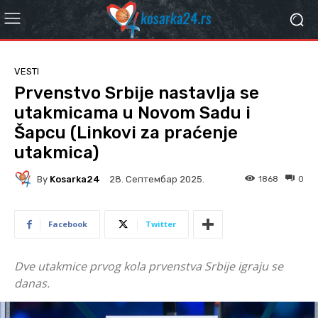
VESTI
Prvenstvo Srbije nastavlja se
utakmicama u Novom Sadu i
Šapcu (Linkovi za praćenje
utakmica)
By
Kosarka24
1868
0
28. Септембар 2025.
Facebook
Twitter
Dve utakmice prvog kola prvenstva Srbije igraju se
danas.