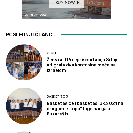
POSLEDNJI ČLANCI:
VESTI
Ženska U16 reprezentacija Srbije
odigrala dva kontrolna meča sa
Izraelom
BASKET 3 X 3
Basketašice i basketaši 3×3 U21 na
drugom „stopu“ Lige nacija u
Bukureštu