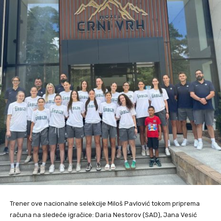
Trener ove nacionalne selekcije Miloš Pavlović tokom priprema
računa na sledeće igračice: Daria Nestorov (SAD), Jana Vesić