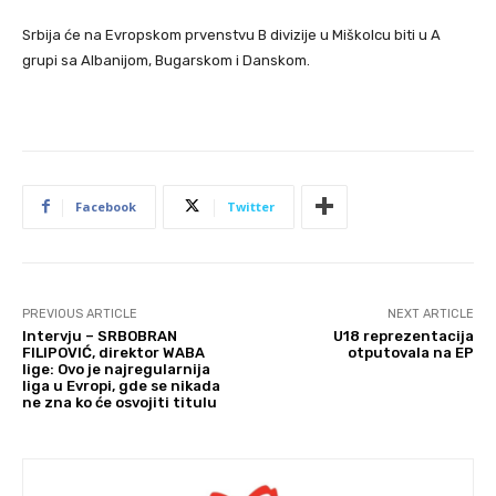
Srbija će na Evropskom prvenstvu B divizije u Miškolcu biti u A
grupi sa Albanijom, Bugarskom i Danskom.
Facebook
Twitter
PREVIOUS ARTICLE
NEXT ARTICLE
Intervju – SRBOBRAN
U18 reprezentacija
FILIPOVIĆ, direktor WABA
otputovala na EP
lige: Ovo je najregularnija
liga u Evropi, gde se nikada
ne zna ko će osvojiti titulu