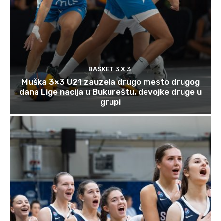
BASKET 3 X 3
Muška 3×3 U21 zauzela drugo mesto drugog
dana Lige nacija u Bukureštu, devojke druge u
grupi