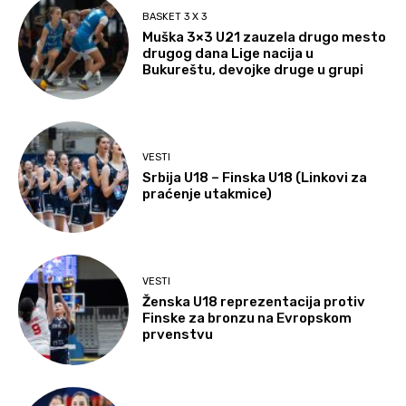
BASKET 3 X 3
Muška 3×3 U21 zauzela drugo mesto
drugog dana Lige nacija u
Bukureštu, devojke druge u grupi
VESTI
Srbija U18 – Finska U18 (Linkovi za
praćenje utakmice)
VESTI
Ženska U18 reprezentacija protiv
Finske za bronzu na Evropskom
prvenstvu