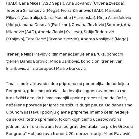
(SAD), Lana Mikeš (ASC Sepsi), Ana Jovanov (Crvena zvezda),
Teodora Simončević (Mega), Ivona Đikanović (SAD), Manuela
Piljević (Australija), Jana Mbombo (Francuska), Minja Aranđelović
(Mega), Imana Ćosović (Partizan), Jovana Jevtović (Šopron), Ana
Milanović (SAD), Anđela Janić (Kraljevo), Sofija Todorović
(Kraljevo), Tara Dacić (Crvena zvezda), Andrea Vasiljević (Mega).
Trener je Miloš Pavlović, tim menadžer Jelena Bruks, pomoćni
treneri Danilo Borović i Milica Janković, kondicioni trener Ivan
Branković, a fizioterapeut Marko Đurković.
“Imali smo kraći uvodni deo priprema od ponedeljka do nedelje u
Beogradu, gde smo pokušali da devojke lagano uvedemo u rad
kroz fizički deo, da bismo smanjili upalne procese i, ne daj Bože,
neželjene povrede jer igračice stižu iz dugih pauza. Od danas smo
u punom sastavu i počinju glavne pripreme. Imamo četiri nedelje
da se kvalitetno spremimo, tokom kojih ćemo učestvovati na
jednom turniru u instranstvu i odigrati dve utakmice protiv Grčke u
Beogradu“ – objašnjava trener U20 reprezentacije Miloš Pavlović.