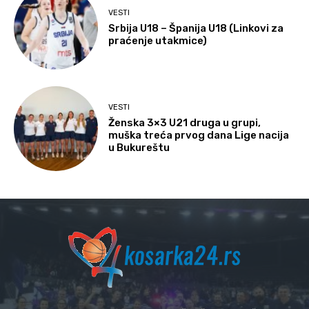
VESTI
Srbija U18 – Španija U18 (Linkovi za
praćenje utakmice)
VESTI
Ženska 3×3 U21 druga u grupi,
muška treća prvog dana Lige nacija
u Bukureštu