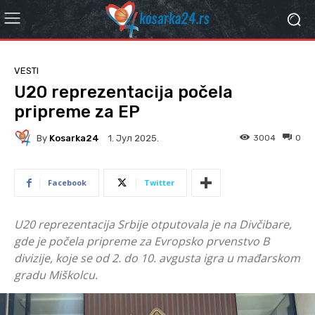
VESTI
U20 reprezentacija počela
pripreme za EP
By
Kosarka24
3004
0
1. Јул 2025.
Facebook
Twitter
U20 reprezentacija Srbije otputovala je na Divčibare,
gde je počela pripreme za Evropsko prvenstvo B
divizije, koje se od 2. do 10. avgusta igra u mađarskom
gradu Miškolcu.