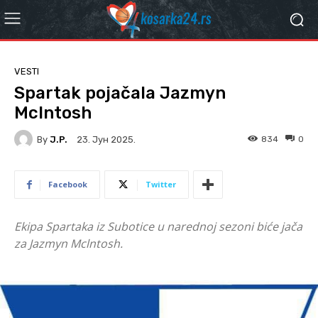
VESTI
Spartak pojačala Jazmyn
Mclntosh
By
J.P.
834
0
23. Јун 2025.
Facebook
Twitter
Ekipa Spartaka iz Subotice u narednoj sezoni biće jača
za Jazmyn Mclntosh.