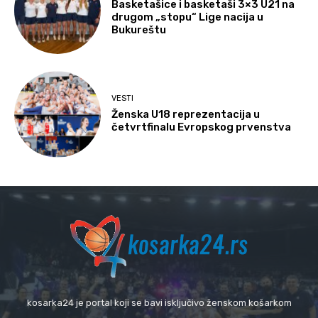
Basketašice i basketaši 3×3 U21 na
drugom „stopu“ Lige nacija u
Bukureštu
VESTI
Ženska U18 reprezentacija u
četvrtfinalu Evropskog prvenstva
kosarka24 je portal koji se bavi isključivo ženskom košarkom