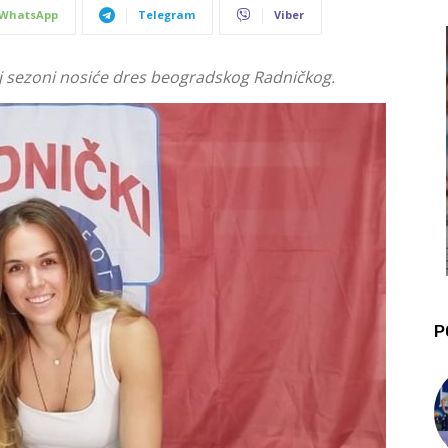
WhatsApp
Telegram
Viber
j sezoni nosiće dres beogradskog Radničkog.
P