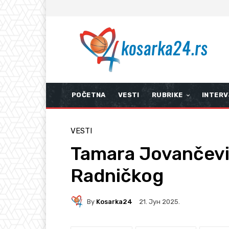
POČETNA
VESTI
RUBRIKE
INTERV
VESTI
Tamara Jovančevi
Radničkog
By
Kosarka24
21. Јун 2025.