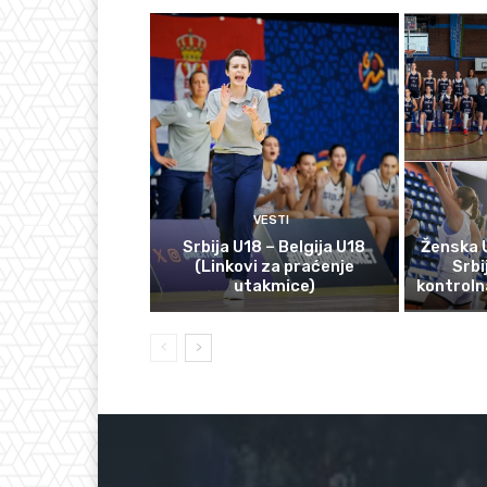
VESTI
Srbija U18 – Belgija U18
Ženska 
(Linkovi za praćenje
Srbi
utakmice)
kontroln