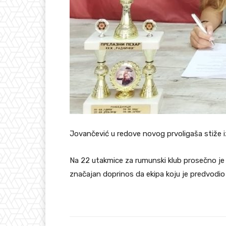
Jovančević u redove novog prvoligaša stiže 
Na 22 utakmice za rumunski klub prosečno je b
značajan doprinos da ekipa koju je predvodio 