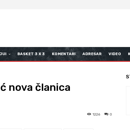
JUI
BASKET 3 X 3
KOMENTARI
ADRESAR
VIDEO
S
ć nova članica
1226
0