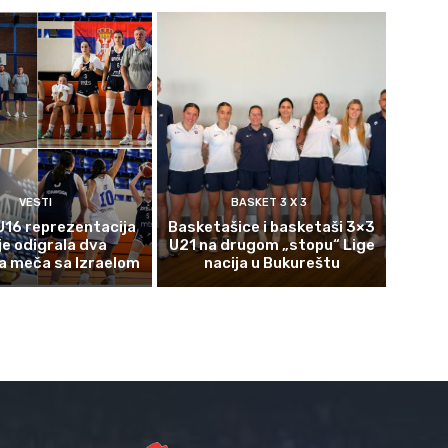
VESTI
BASKET 3 X 3
U16 reprezentacija
Basketašice i basketaši 3×3
je odigrala dva
U21 na drugom „stopu“ Lige
a meča sa Izraelom
nacija u Bukureštu