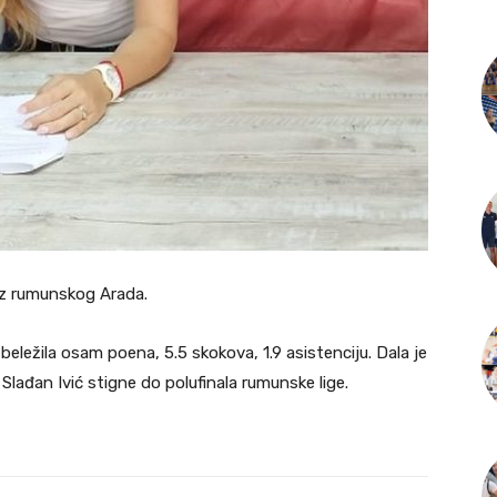
iz rumunskog Arada.
eležila osam poena, 5.5 skokova, 1.9 asistenciju. Dala je
Slađan Ivić stigne do polufinala rumunske lige.