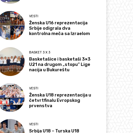
VESTI
Ženska U16 reprezentacija
Srbije odigrala dva
kontrolna meča sa Izraelom
BASKET 3 X 3
Basketašice i basketaši 3×3
U21 na drugom „stopu“ Lige
nacija u Bukureštu
VESTI
Ženska U18 reprezentacija u
četvrtfinalu Evropskog
prvenstva
VESTI
Srbija U18 – Turska U18