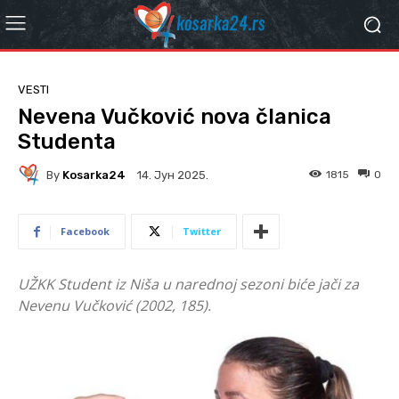
VESTI
Nevena Vučković nova članica
Studenta
By
Kosarka24
1815
0
14. Јун 2025.
Facebook
Twitter
UŽKK Student iz Niša u narednoj sezoni biće jači za
Nevenu Vučković (2002, 185).