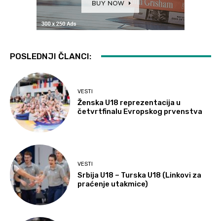
POSLEDNJI ČLANCI:
VESTI
Ženska U18 reprezentacija u
četvrtfinalu Evropskog prvenstva
VESTI
Srbija U18 – Turska U18 (Linkovi za
praćenje utakmice)