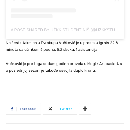
A POST SHARED BY UŽKK STUDENT NIŠ (@UZKKSTUDENT)
Na šest utakmica u Evrokupu Vučković je u proseku igrala 22.8
minuta sa učinkom 6 poena, 5.2 skoka, 1 asistencija.
Vučković je pre toga sedam godina provela u Megi / Art basket, a
u poslednjoj sezoni je takođe osvojila duplu krunu.
Facebook
Twitter