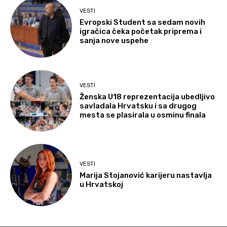
VESTI
Evropski Student sa sedam novih
igračica čeka početak priprema i
sanja nove uspehe
VESTI
Ženska U18 reprezentacija ubedljivo
savladala Hrvatsku i sa drugog
mesta se plasirala u osminu finala
VESTI
Marija Stojanović karijeru nastavlja
u Hrvatskoj