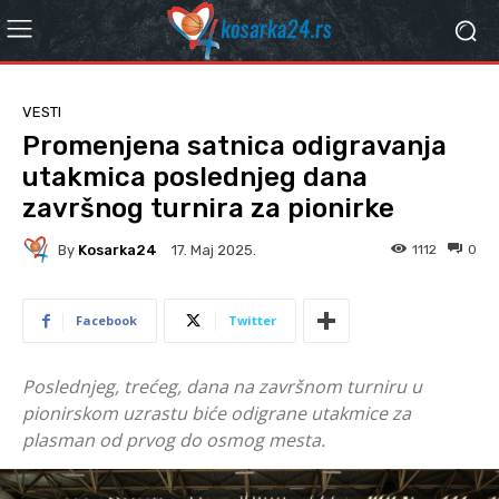
VESTI
Promenjena satnica odigravanja
utakmica poslednjeg dana
završnog turnira za pionirke
By
Kosarka24
1112
0
17. Мај 2025.
Facebook
Twitter
Poslednjeg, trećeg, dana na završnom turniru u
pionirskom uzrastu biće odigrane utakmice za
plasman od prvog do osmog mesta.