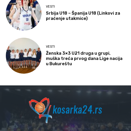
VESTI
Srbija U18 – Španija U18 (Linkovi za
praćenje utakmice)
VESTI
Ženska 3×3 U21 druga u grupi,
muška treća prvog dana Lige nacija
u Bukureštu