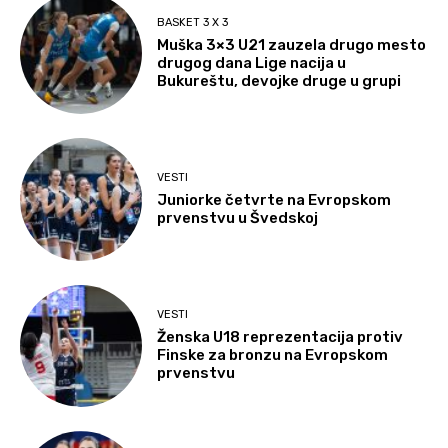
BASKET 3 X 3
Muška 3×3 U21 zauzela drugo mesto
drugog dana Lige nacija u
Bukureštu, devojke druge u grupi
VESTI
Juniorke četvrte na Evropskom
prvenstvu u Švedskoj
VESTI
Ženska U18 reprezentacija protiv
Finske za bronzu na Evropskom
prvenstvu