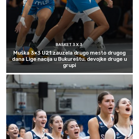
BASKET 3 X 3
Muška 3×3 U21 zauzela drugo mesto drugog
dana Lige nacija u Bukureštu, devojke druge u
grupi