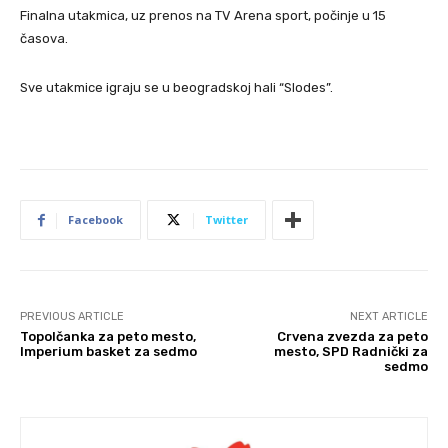
Finalna utakmica, uz prenos na TV Arena sport, počinje u 15
časova.
Sve utakmice igraju se u beogradskoj hali “Slodes”.
Facebook
Twitter
PREVIOUS ARTICLE
NEXT ARTICLE
Topolčanka za peto mesto,
Crvena zvezda za peto
Imperium basket za sedmo
mesto, SPD Radnički za
sedmo