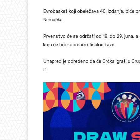
Evrobasket koji obeležava 40. izdanje, biće prv
Nemačka.
Prvenstvo će se održati od 18. do 29. juna, a
koja će biti i domaćin finalne faze.
Unapred je određeno da će Grčka igrati u Grupi
D.