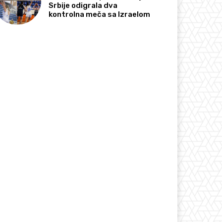
Srbije odigrala dva
kontrolna meča sa Izraelom