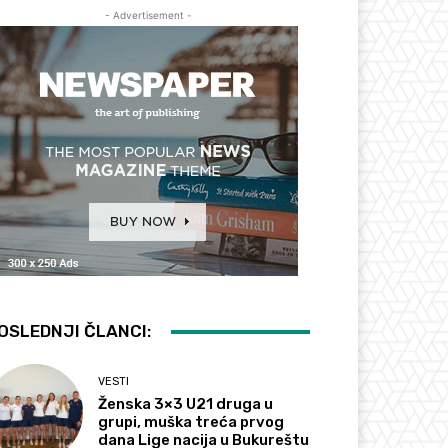
- Advertisement -
OSLEDNJI ČLANCI:
VESTI
Ženska 3×3 U21 druga u
grupi, muška treća prvog
dana Lige nacija u Bukureštu