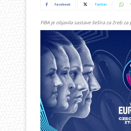
Facebook
Twitter
FIBA je objavila sastave šešira za žreb za