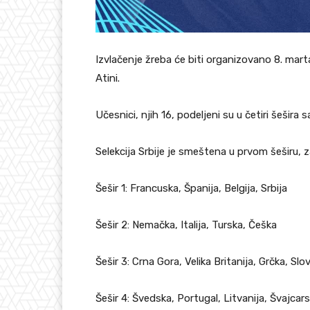
Izvlačenje žreba će biti organizovano 8. mar
Atini.
Učesnici, njih 16, podeljeni su u četiri šešira sa
Selekcija Srbije je smeštena u prvom šeširu, 
Šešir 1: Francuska, Španija, Belgija, Srbija
Šešir 2: Nemačka, Italija, Turska, Češka
Šešir 3: Crna Gora, Velika Britanija, Grčka, Slo
Šešir 4: Švedska, Portugal, Litvanija, Švajcar