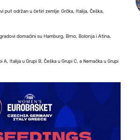
i put održan u četiri zemlje: Grčka, Italija, Češka,
 gradovi domaćini su Hamburg, Brno, Bolonja i Atina,
 A, Italija u Grupi B, Češka u Grupi C, a Nemačka u Grupi