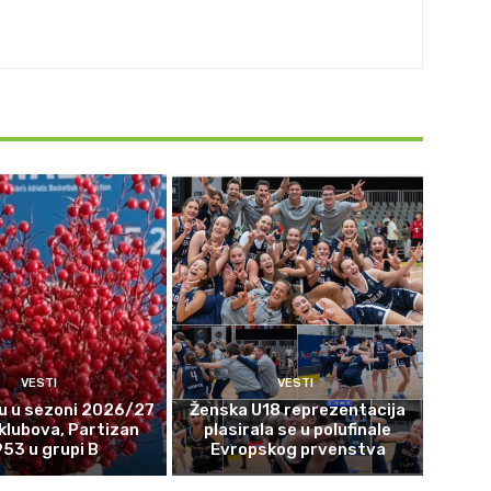
VESTI
VESTI
u u sezoni 2026/27
Ženska U18 reprezentacija
 klubova, Partizan
plasirala se u polufinale
953 u grupi B
Evropskog prvenstva