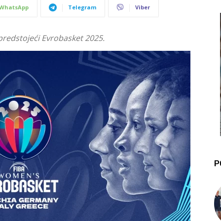
WhatsApp
Telegram
Viber
 predstojeći Evrobasket 2025.
P