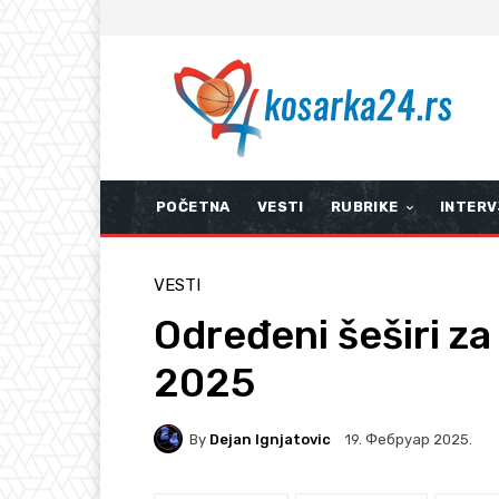
POČETNA
VESTI
RUBRIKE
INTERV
VESTI
Određeni šeširi z
2025
By
Dejan Ignjatovic
19. Фебруар 2025.