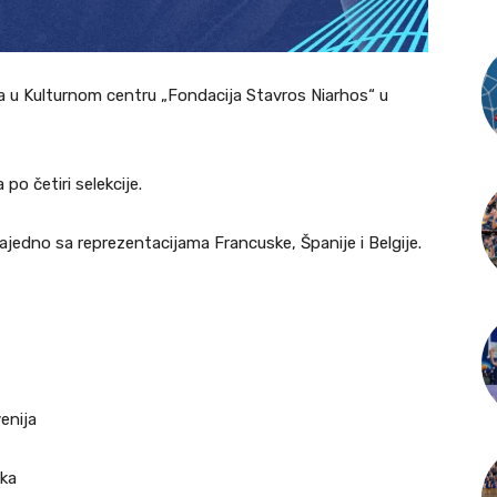
ta u Kulturnom centru „Fondacija Stavros Niarhos“ u
 po četiri selekcije.
zajedno sa reprezentacijama Francuske, Španije i Belgije.
venija
ska