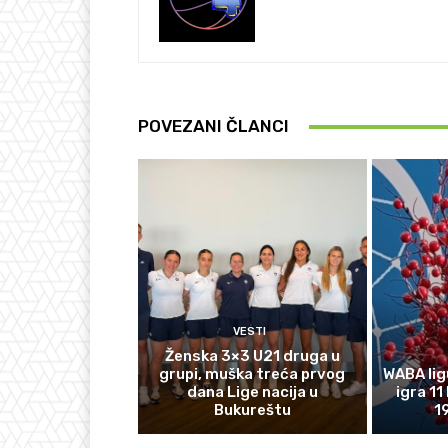
POVEZANI ČLANCI
VESTI
Ženska 3×3 U21 druga u
grupi, muška treća prvog
WABA lig
dana Lige nacija u
igra 11
Bukureštu
1