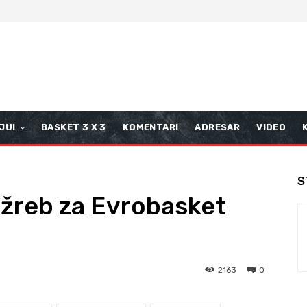
JUI
BASKET 3 X 3
KOMENTARI
ADRESAR
VIDEO
S
a žreb za Evrobasket
2163
0