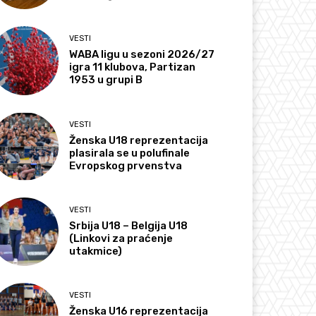
VESTI
WABA ligu u sezoni 2026/27
igra 11 klubova, Partizan
1953 u grupi B
VESTI
Ženska U18 reprezentacija
plasirala se u polufinale
Evropskog prvenstva
VESTI
Srbija U18 – Belgija U18
(Linkovi za praćenje
utakmice)
VESTI
Ženska U16 reprezentacija