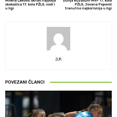
Milena Laković Škrbić najbolja
Dunja Buzadžin MVP 17. kola
skakačica 17. kola PŽLS, vodi i
PŽLS, Jovana Popović
u ligi
trenutno najkorisnija u ligi
J.P.
POVEZANI ČLANCI