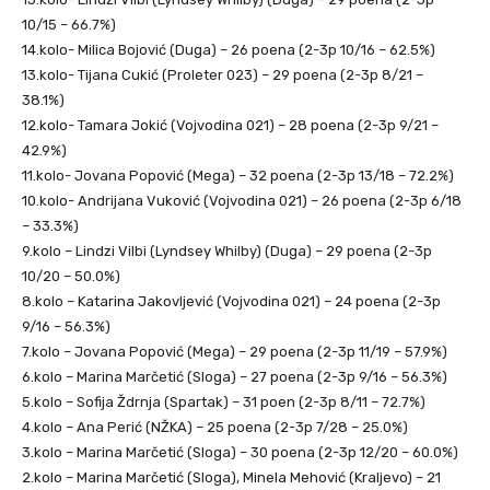
10/15 – 66.7%)
14.kolo- Milica Bojović (Duga) – 26 poena (2-3p 10/16 – 62.5%)
13.kolo- Tijana Cukić (Proleter 023) – 29 poena (2-3p 8/21 –
38.1%)
12.kolo- Tamara Jokić (Vojvodina 021) – 28 poena (2-3p 9/21 –
42.9%)
11.kolo- Jovana Popović (Mega) – 32 poena (2-3p 13/18 – 72.2%)
10.kolo- Andrijana Vuković (Vojvodina 021) – 26 poena (2-3p 6/18
– 33.3%)
9.kolo – Lindzi Vilbi (Lyndsey Whilby) (Duga) – 29 poena (2-3p
10/20 – 50.0%)
8.kolo – Katarina Jakovljević (Vojvodina 021) – 24 poena (2-3p
9/16 – 56.3%)
7.kolo – Jovana Popović (Mega) – 29 poena (2-3p 11/19 – 57.9%)
6.kolo – Marina Marčetić (Sloga) – 27 poena (2-3p 9/16 – 56.3%)
5.kolo – Sofija Ždrnja (Spartak) – 31 poen (2-3p 8/11 – 72.7%)
4.kolo – Ana Perić (NŽKA) – 25 poena (2-3p 7/28 – 25.0%)
3.kolo – Marina Marčetić (Sloga) – 30 poena (2-3p 12/20 – 60.0%)
2.kolo – Marina Marčetić (Sloga), Minela Mehović (Kraljevo) – 21