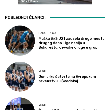
POSLEDNJI ČLANCI:
BASKET 3 X 3
Muška 3×3 U21 zauzela drugo mesto
drugog dana Lige nacija u
Bukureštu, devojke druge u grupi
VESTI
Juniorke četvrte na Evropskom
prvenstvu u Švedskoj
VESTI