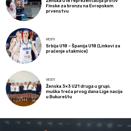
Ženska U18 reprezentacija protiv
Finske za bronzu na Evropskom
prvenstvu
VESTI
Srbija U18 – Španija U18 (Linkovi za
praćenje utakmice)
VESTI
Ženska 3×3 U21 druga u grupi,
muška treća prvog dana Lige nacija
u Bukureštu