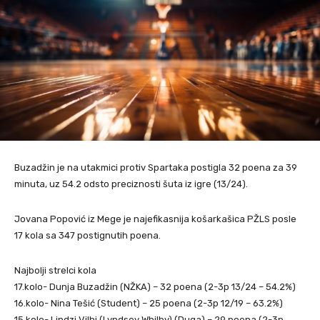
Buzadžin je na utakmici protiv Spartaka postigla 32 poena za 39
minuta, uz 54.2 odsto preciznosti šuta iz igre (13/24).
Jovana Popović iz Mege je najefikasnija košarkašica PŽLS posle
17 kola sa 347 postignutih poena.
Najbolji strelci kola
17.kolo- Dunja Buzadžin (NŽKA) – 32 poena (2-3p 13/24 – 54.2%)
16.kolo- Nina Tešić (Student) – 25 poena (2-3p 12/19 – 63.2%)
15.kolo- Lindzi Vilbi (Lyndsey Whilby) (Duga) – 29 poena (2-3p