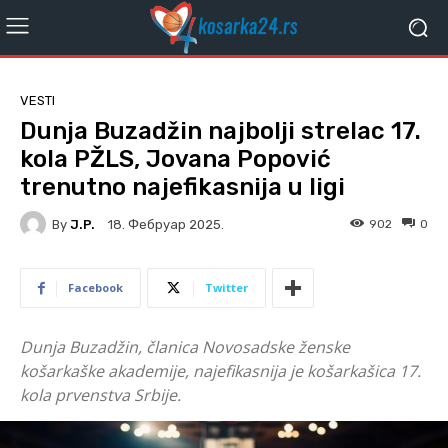
VESTI
Dunja Buzadžin najbolji strelac 17.
kola PŽLS, Jovana Popović
trenutno najefikasnija u ligi
By
J.P.
902
0
18. Фебруар 2025.
Facebook
Twitter
Dunja Buzadžin, članica Novosadske ženske
košarkaške akademije, najefikasnija je košarkašica 17.
kola prvenstva Srbije.