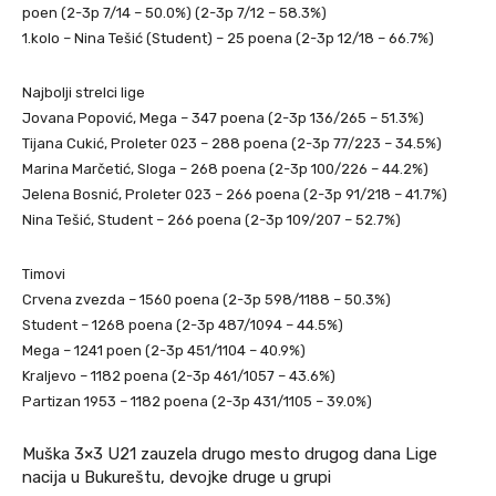
poen (2-3p 7/14 – 50.0%) (2-3p 7/12 – 58.3%)
1.kolo – Nina Tešić (Student) – 25 poena (2-3p 12/18 – 66.7%)
Najbolji strelci lige
Jovana Popović, Mega – 347 poena (2-3p 136/265 – 51.3%)
Tijana Cukić, Proleter 023 – 288 poena (2-3p 77/223 – 34.5%)
Marina Marčetić, Sloga – 268 poena (2-3p 100/226 – 44.2%)
Jelena Bosnić, Proleter 023 – 266 poena (2-3p 91/218 – 41.7%)
Nina Tešić, Student – 266 poena (2-3p 109/207 – 52.7%)
Timovi
Crvena zvezda – 1560 poena (2-3p 598/1188 – 50.3%)
Student – 1268 poena (2-3p 487/1094 – 44.5%)
Mega – 1241 poen (2-3p 451/1104 – 40.9%)
Kraljevo – 1182 poena (2-3p 461/1057 – 43.6%)
Partizan 1953 – 1182 poena (2-3p 431/1105 – 39.0%)
Muška 3×3 U21 zauzela drugo mesto drugog dana Lige
nacija u Bukureštu, devojke druge u grupi