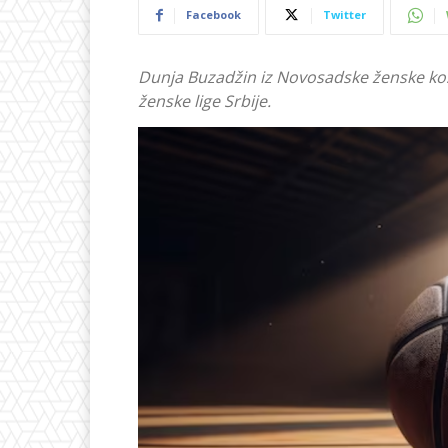
Facebook
Twitter
Dunja Buzadžin iz Novosadske ženske koša
ženske lige Srbije.