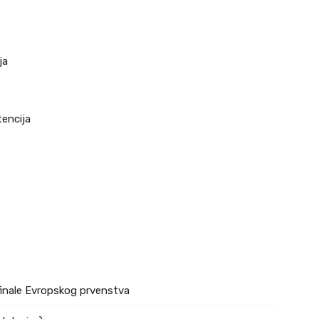
ja
tencija
ufinale Evropskog prvenstva