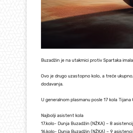
Buzadžin je na utakmici protiv Spartaka ima
Ovo je drugo uzastopno kolo, a treće ukupno,
dodavanja.
U generalnom plasmanu posle 17 kola Tijana Cu
Najbolji asistent kola
17.kolo- Dunja Buzadžin (NŽKA) – 8 asistenci
16.kolo- Dunja Buzadžin (NŽKA) – 9 asistenci