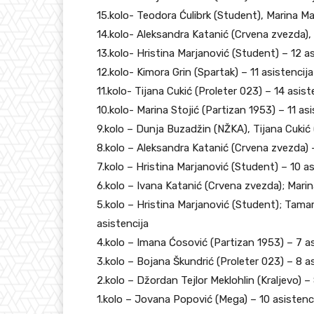
15.kolo- Teodora Ćulibrk (Student), Marina Mar
14.kolo- Aleksandra Katanić (Crvena zvezda), 
13.kolo- Hristina Marjanović (Student) – 12 as
12.kolo- Kimora Grin (Spartak) – 11 asistencija
11.kolo- Tijana Cukić (Proleter 023) – 14 asist
10.kolo- Marina Stojić (Partizan 1953) – 11 asi
9.kolo – Dunja Buzadžin (NŽKA), Tijana Cukić 
8.kolo – Aleksandra Katanić (Crvena zvezda) –
7.kolo – Hristina Marjanović (Student) – 10 as
6.kolo – Ivana Katanić (Crvena zvezda); Marin
5.kolo – Hristina Marjanović (Student); Tamar
asistencija
4.kolo – Imana Ćosović (Partizan 1953) – 7 as
3.kolo – Bojana Škundrić (Proleter 023) – 8 a
2.kolo – Džordan Tejlor Meklohlin (Kraljevo) –
1.kolo – Jovana Popović (Mega) – 10 asistenc