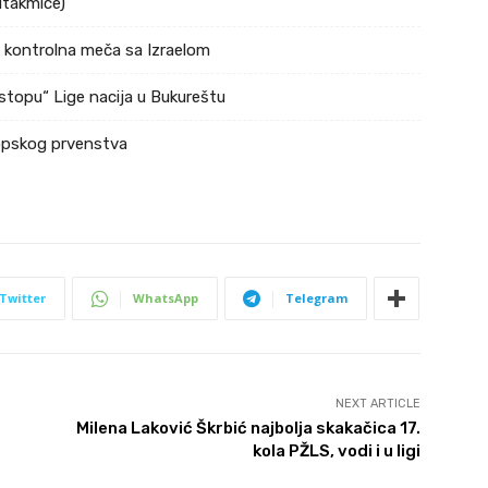
utakmice)
a kontrolna meča sa Izraelom
stopu“ Lige nacija u Bukureštu
ropskog prvenstva
Twitter
WhatsApp
Telegram
NEXT ARTICLE
Milena Laković Škrbić najbolja skakačica 17.
kola PŽLS, vodi i u ligi