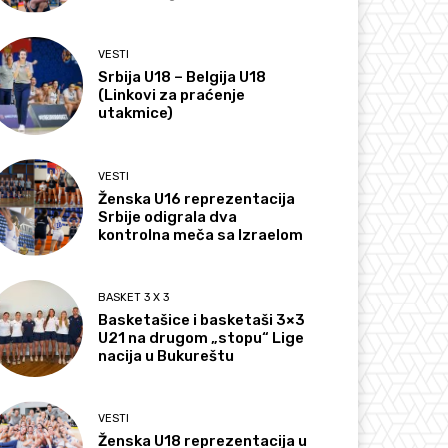
VESTI
Srbija U18 – Belgija U18
(Linkovi za praćenje
utakmice)
VESTI
Ženska U16 reprezentacija
Srbije odigrala dva
kontrolna meča sa Izraelom
BASKET 3 X 3
Basketašice i basketaši 3×3
U21 na drugom „stopu“ Lige
nacija u Bukureštu
VESTI
Ženska U18 reprezentacija u