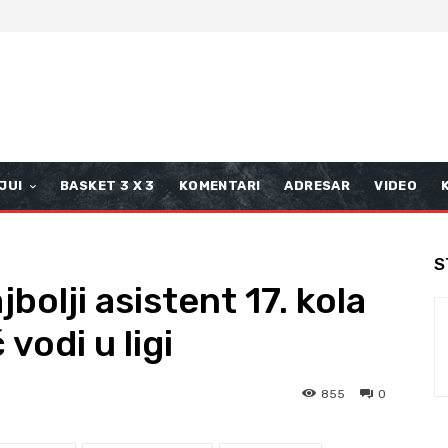
JUI
BASKET 3 X 3
KOMENTARI
ADRESAR
VIDEO
S
bolji asistent 17. kola
vodi u ligi
855
0