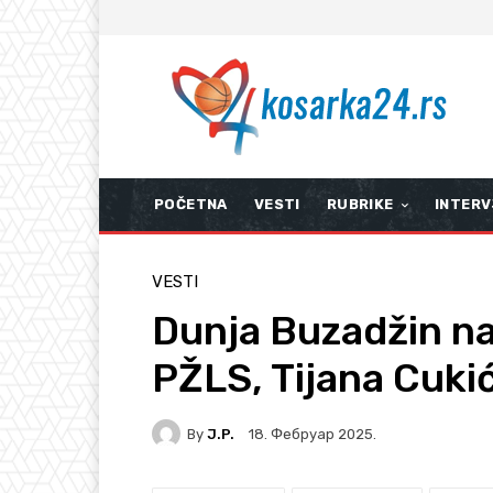
POČETNA
VESTI
RUBRIKE
INTERV
VESTI
Dunja Buzadžin naj
PŽLS, Tijana Cukić 
By
J.P.
18. Фебруар 2025.