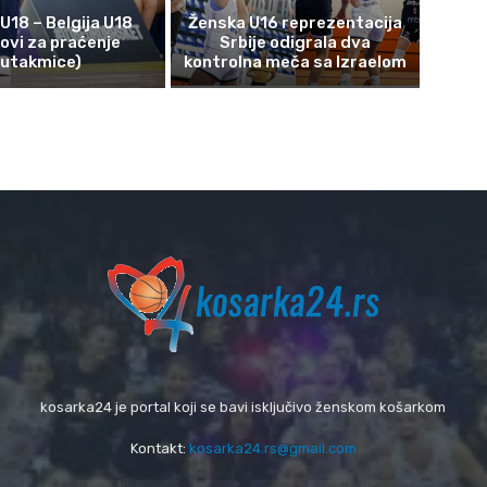
 U18 – Belgija U18
Ženska U16 reprezentacija
kovi za praćenje
Srbije odigrala dva
utakmice)
kontrolna meča sa Izraelom
kosarka24 je portal koji se bavi isključivo ženskom košarkom
Kontakt:
kosarka24.rs@gmail.com