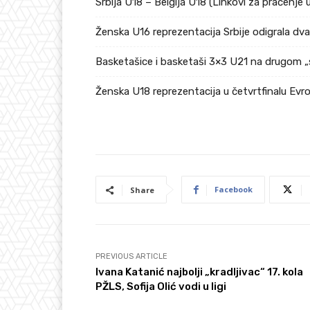
Srbija U18 – Belgija U18 (Linkovi za praćenje 
Ženska U16 reprezentacija Srbije odigrala dv
Basketašice i basketaši 3×3 U21 na drugom „
Ženska U18 reprezentacija u četvrtfinalu Ev
Facebook
Share
PREVIOUS ARTICLE
Ivana Katanić najbolji „kradljivac“ 17. kola
PŽLS, Sofija Olić vodi u ligi