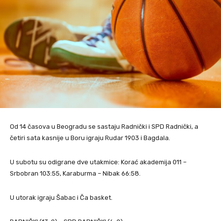
Od 14 časova u Beogradu se sastaju Radnički i SPD Radnički, a
četiri sata kasnije u Boru igraju Rudar 1903 i Bagdala.
U subotu su odigrane dve utakmice: Korać akademija 011 –
Srbobran 103:55, Karaburma – Nibak 66:58.
U utorak igraju Šabac i Ča basket.