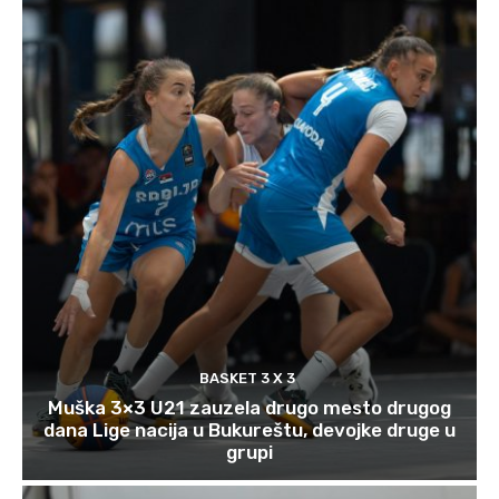
BASKET 3 X 3
Muška 3×3 U21 zauzela drugo mesto drugog
dana Lige nacija u Bukureštu, devojke druge u
grupi