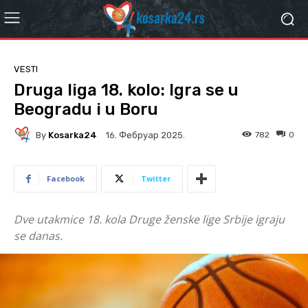
VESTI
Druga liga 18. kolo: Igra se u
Beogradu i u Boru
By
Kosarka24
782
0
16. Фебруар 2025.
Facebook
Twitter
Dve utakmice 18. kola Druge ženske lige Srbije igraju
se danas.