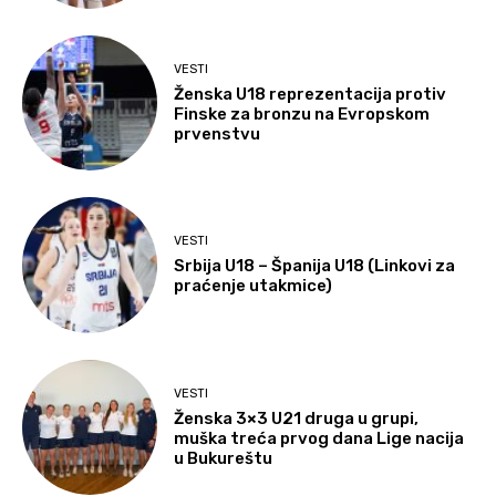
VESTI
Ženska U18 reprezentacija protiv
Finske za bronzu na Evropskom
prvenstvu
VESTI
Srbija U18 – Španija U18 (Linkovi za
praćenje utakmice)
VESTI
Ženska 3×3 U21 druga u grupi,
muška treća prvog dana Lige nacija
u Bukureštu