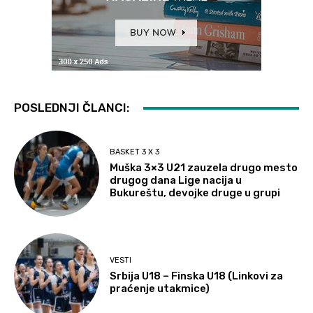
POSLEDNJI ČLANCI:
BASKET 3 X 3
Muška 3×3 U21 zauzela drugo mesto
drugog dana Lige nacija u
Bukureštu, devojke druge u grupi
VESTI
Srbija U18 – Finska U18 (Linkovi za
praćenje utakmice)