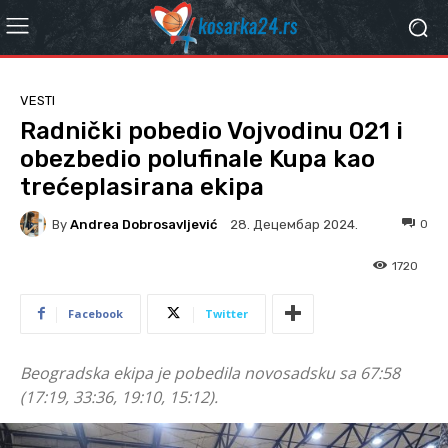
VESTI
Radnički pobedio Vojvodinu 021 i
obezbedio polufinale Kupa kao
trećeplasirana ekipa
By
Andrea Dobrosavljević
0
28. Децембар 2024.
1720
Facebook
Twitter
Beogradska ekipa je pobedila novosadsku sa 67:58
(17:19, 33:36, 19:10, 15:12).