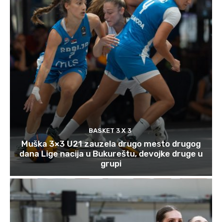
BASKET 3 X 3
Muška 3×3 U21 zauzela drugo mesto drugog
dana Lige nacija u Bukureštu, devojke druge u
grupi