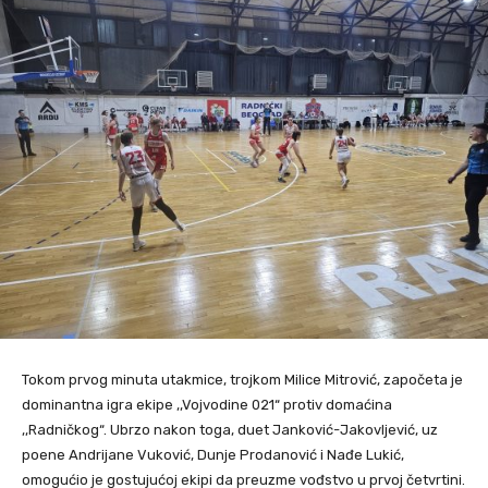
Tokom prvog minuta utakmice, trojkom Milice Mitrović, započeta je
dominantna igra ekipe ,,Vojvodine 021“ protiv domaćina
,,Radničkog“. Ubrzo nakon toga, duet Janković-Jakovljević, uz
poene Andrijane Vuković, Dunje Prodanović i Nađe Lukić,
omogućio je gostujućoj ekipi da preuzme vođstvo u prvoj četvrtini.