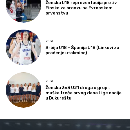
Ženska U18 reprezentacija protiv
Finske za bronzu na Evropskom
prvenstvu
VESTI
Srbija U18 – Španija U18 (Linkovi za
praćenje utakmice)
VESTI
Ženska 3×3 U21 druga u grupi,
muška treća prvog dana Lige nacija
u Bukureštu