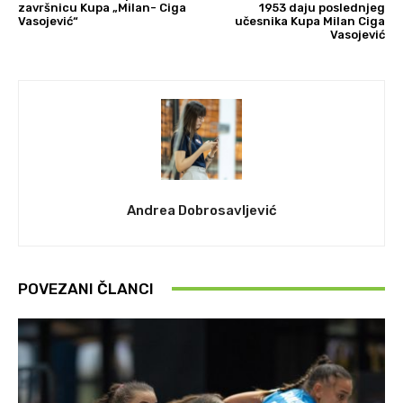
završnicu Kupa „Milan- Ciga
1953 daju poslednjeg
Vasojević“
učesnika Kupa Milan Ciga
Vasojević
Andrea Dobrosavljević
POVEZANI ČLANCI