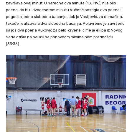
završava ovaj minut. U naredna dva minuta (18. i 19.), nije bilo
poena, da bi u dvadesetom minutu Vučetić postigla dva poena i
pogodila jedno slobodno bacanje, dok je Vasiljević, za domaćina,
takođe realizovala dva slobodna bacanja. Poluvreme je završeno
sa još dva poena Vuković za belo-crvene, čime je ekipa iz Novog
Sada otišla na pauzu sa ponovnom minimalnom prednošću
(33:36).