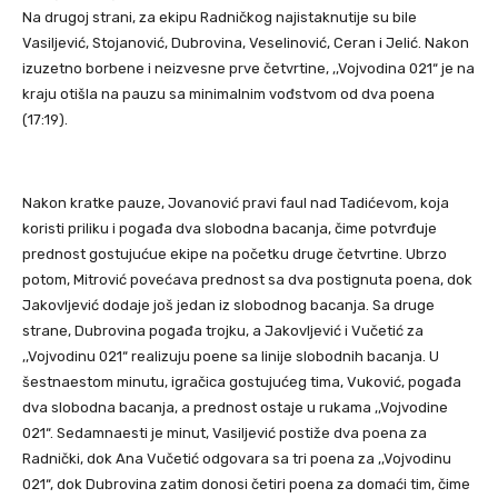
Na drugoj strani, za ekipu Radničkog najistaknutije su bile
Vasiljević, Stojanović, Dubrovina, Veselinović, Ceran i Jelić. Nakon
izuzetno borbene i neizvesne prve četvrtine, ,,Vojvodina 021“ je na
kraju otišla na pauzu sa minimalnim vođstvom od dva poena
(17:19).
Nakon kratke pauze, Jovanović pravi faul nad Tadićevom, koja
koristi priliku i pogađa dva slobodna bacanja, čime potvrđuje
prednost gostujućue ekipe na početku druge četvrtine. Ubrzo
potom, Mitrović povećava prednost sa dva postignuta poena, dok
Jakovljević dodaje još jedan iz slobodnog bacanja. Sa druge
strane, Dubrovina pogađa trojku, a Jakovljević i Vučetić za
,,Vojvodinu 021“ realizuju poene sa linije slobodnih bacanja. U
šestnaestom minutu, igračica gostujućeg tima, Vuković, pogađa
dva slobodna bacanja, a prednost ostaje u rukama ,,Vojvodine
021“. Sedamnaesti je minut, Vasiljević postiže dva poena za
Radnički, dok Ana Vučetić odgovara sa tri poena za ,,Vojvodinu
021“, dok Dubrovina zatim donosi četiri poena za domaći tim, čime