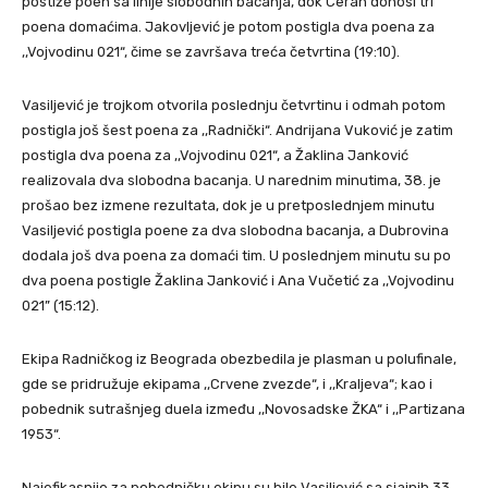
postiže poen sa linije slobodnih bacanja, dok Ceran donosi tri
poena domaćima. Jakovljević je potom postigla dva poena za
,,Vojvodinu 021“, čime se završava treća četvrtina (19:10).
Vasiljević je trojkom otvorila poslednju četvrtinu i odmah potom
postigla još šest poena za ,,Radnički“. Andrijana Vuković je zatim
postigla dva poena za ,,Vojvodinu 021“, a Žaklina Janković
realizovala dva slobodna bacanja. U narednim minutima, 38. je
prošao bez izmene rezultata, dok je u pretposlednjem minutu
Vasiljević postigla poene za dva slobodna bacanja, a Dubrovina
dodala još dva poena za domaći tim. U poslednjem minutu su po
dva poena postigle Žaklina Janković i Ana Vučetić za ,,Vojvodinu
021” (15:12).
Ekipa Radničkog iz Beograda obezbedila je plasman u polufinale,
gde se pridružuje ekipama ,,Crvene zvezde“, i ,,Kraljeva“; kao i
pobednik sutrašnjeg duela između ,,Novosadske ŽKA“ i ,,Partizana
1953“.
Najefikasnije za pobedničku ekipu su bile Vasiljević sa sjajnih 33,