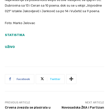
Dubrovina sa 13 i Ceran sa 10 poena; dok su se u ekipi ,,Vojvodine
021“ istakle Jakovljević i Janković sa po 14 i Vučetić sa 9 poena.
Foto: Marko Jelovac
STATISTIKA
UŽIVO
Facebook
Twitter
PREVIOUS ARTICLE
NEXT ARTICLE
Crvena zvezda se plasirala u
Novosadska ŽKA i Partizan