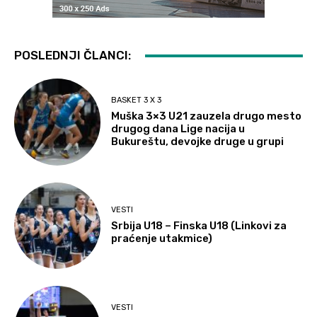
POSLEDNJI ČLANCI:
BASKET 3 X 3
Muška 3×3 U21 zauzela drugo mesto
drugog dana Lige nacija u
Bukureštu, devojke druge u grupi
VESTI
Srbija U18 – Finska U18 (Linkovi za
praćenje utakmice)
VESTI