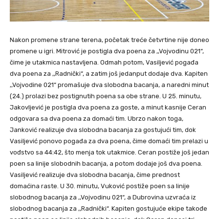
Nakon promene strane terena, početak treće četvrtine nije doneo
promene u igri. Mitrović je postigla dva poena za ,,Vojvodinu 021“,
čime je utakmica nastavljena. Odmah potom, Vasiljević pogađa
dva poena za ,,Radnički“, a zatim još jedanput dodaje dva. Kapiten
,,Vojvodine 021“ promašuje dva slobodna bacanja, a naredni minut
(24.) prolazi bez postignutih poena sa obe strane. U 25. minutu,
Jakovljević je postigla dva poena za goste, a minut kasnije Ceran
odgovara sa dva poena za domaći tim. Ubrzo nakon toga,
Janković realizuje dva slobodna bacanja za gostujući tim, dok
Vasiljević ponovo pogađa za dva poena, čime domaći tim prelazi u
vođstvo sa 44:42, što menja tok utakmice. Ceran postiže još jedan
poen sa linije slobodnih bacanja, a potom dodaje još dva poena.
Vasiljević realizuje dva slobodna bacanja, čime prednost
domaćina raste. U 30. minutu, Vuković postiže poen sa linije
slobodnog bacanja za ,,Vojvodinu 021“, a Dubrovina uzvraća iz
slobodnog bacanja za ,,Radnički“. Kapiten gostujuće ekipe takođe