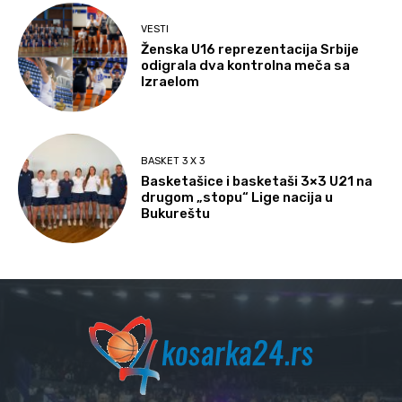
VESTI
Ženska U16 reprezentacija Srbije
odigrala dva kontrolna meča sa
Izraelom
BASKET 3 X 3
Basketašice i basketaši 3×3 U21 na
drugom „stopu“ Lige nacija u
Bukureštu