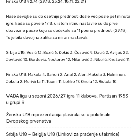
Finska U18 92:74 (29:18, 23:24, 18:11, 22:21)
Naše devojke su do osetnije prednosti došle već posle pet minuta
igre, kada su povele 17:8, u istom ritmu nastavile su do prve
obavezne pauze koju su dočekale sa 11 poena prednosti (29:18).
To je bila dovoljna zaliha za miran nastavak.
Srbija U18: Vesić 13, Buzić 6, Đokić 3, Ćosović 9, Dacić 2, Avlijaš 22,
Jevtović 10, Đurđević, Nestorov 12, Milanović 3, Nikolić, Knežević 11.
Finska U18: Makela 4, Sahuri 2, Arial 2, Alen, Makela 3, Helminen,
Jokela 2, Merivirta 11, Tuomi 11, Lohko 17, Onela 12, Ristola 10.
WABA ligu u sezoni 2026/27 igra 11 klubova, Partizan 1953
u grupi B
Ženska U18 reprezentacija plasirala se u polufinale
Evropskog prvenstva
Srbija U18 – Belgija U18 (Linkovi za praćenje utakmice)