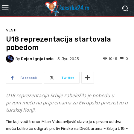
VESTI
U18 reprezentacija startovala
pobedom
By
Dejan Ignjatovic
1045
0
5. Јун 2023.
Facebook
Twitter
U18 reprezentacija Srbije zabeležila je pobedu u
prvom meču na pripremama za Evropsko prvenstvo u
turskoj Konji.
Tim koji vodi trener Milan Vidosavljević slavio je u prvom od dva
meča koliko će odigrati protiv Finske na Divčibarama – Srbija U18 –