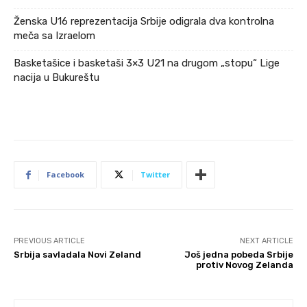
Ženska U16 reprezentacija Srbije odigrala dva kontrolna
meča sa Izraelom
Basketašice i basketaši 3×3 U21 na drugom „stopu“ Lige
nacija u Bukureštu
Facebook
Twitter
PREVIOUS ARTICLE
NEXT ARTICLE
Srbija savladala Novi Zeland
Još jedna pobeda Srbije
protiv Novog Zelanda