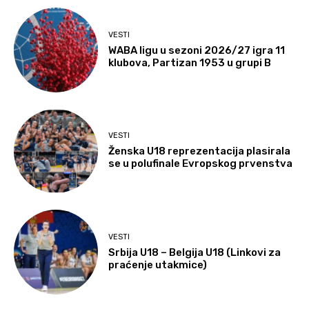
VESTI
WABA ligu u sezoni 2026/27 igra 11
klubova, Partizan 1953 u grupi B
VESTI
Ženska U18 reprezentacija plasirala
se u polufinale Evropskog prvenstva
VESTI
Srbija U18 – Belgija U18 (Linkovi za
praćenje utakmice)