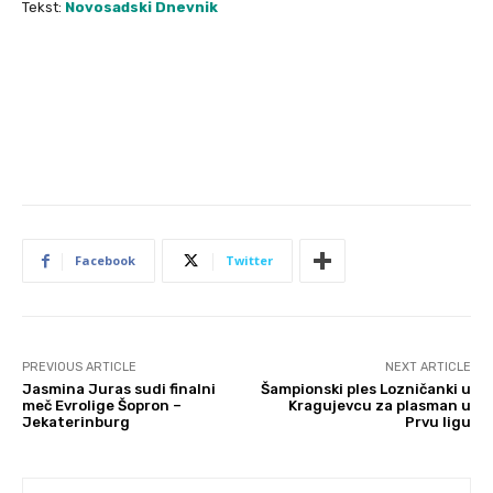
Tekst:
Novosadski Dnevnik
Facebook
Twitter
PREVIOUS ARTICLE
NEXT ARTICLE
Jasmina Juras sudi finalni
Šampionski ples Lozničanki u
meč Evrolige Šopron –
Kragujevcu za plasman u
Jekaterinburg
Prvu ligu