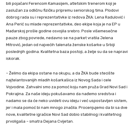
bili pojačani Ferencom Kamasijem, atletskim trenerom koji je
zaslužan za odličnu fizičku pripremu seniorskog tima. Plodovi
dobrog rada su i reprezentativke iz redova ŽKA: Lena Radulović i
Ana Perić su mlade reprezentativke, deo ekipe koja je na EP u
Mađarskoj prošle godine osvojila srebro. Posle višemesečne
pauze zbog povrede, nedavno se na parket vratila Jelena
Mitrović, jedan od najvećih talenata ženske košarke u Srbiji
poslednjih godina. Kvalitetna baza postoji, a želje su da se napravi
iskorak.
– Želimo da ekipa ostane na okupu, a da ŽKA bude stecište
najtelantovanijih mladih košarkašica iz Novog Sada i cele
Vojvodine. Zahvalni smo za pomoć koju nam pruža Grad Novi Sad i
Pokrajina. Za naše ideju pokušavamo da nađemo sredstva i
nadamo se da će neko uvideti ovu ideju i već uspostavljen sistem,
jer i mala pomoć bi nam mnogo značila. Procenjujemo da bi sa dve
nove, kvalitetne igračice Novi Sad dobio stabilnog i kvalitetnog
prvoligaša – smatra Dejana Cvijetan.