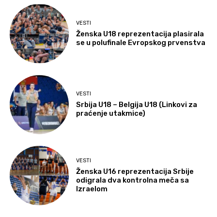
VESTI
Ženska U18 reprezentacija plasirala
se u polufinale Evropskog prvenstva
VESTI
Srbija U18 – Belgija U18 (Linkovi za
praćenje utakmice)
VESTI
Ženska U16 reprezentacija Srbije
odigrala dva kontrolna meča sa
Izraelom