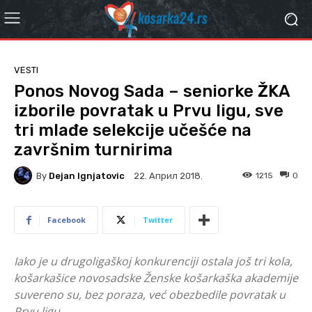
VESTI
Ponos Novog Sada – seniorke ŽKA
izborile povratak u Prvu ligu, sve
tri mlađe selekcije učešće na
završnim turnirima
By
Dejan Ignjatovic
1215
0
22. Април 2018.
Facebook
Twitter
Iako je u drugoligaškoj konkurenciji ostala još tri kola,
košarkašice novosadske Ženske košarkaška akademije
suvereno su, bez poraza, već obezbedile povratak u
Prvu ligu.