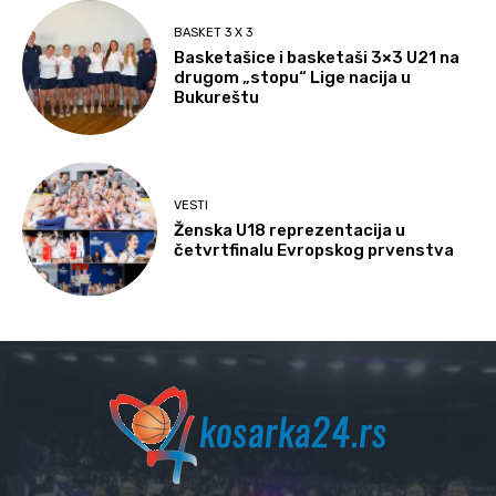
BASKET 3 X 3
Basketašice i basketaši 3×3 U21 na
drugom „stopu“ Lige nacija u
Bukureštu
VESTI
Ženska U18 reprezentacija u
četvrtfinalu Evropskog prvenstva