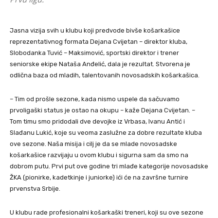
Jasna vizija svih u klubu koji predvode bivše košarkašice
reprezentativnog formata Dejana Cvijetan – direktor kluba,
Slobodanka Tuvić – Maksimović, sportski direktor i trener
seniorske ekipe Nataša Anđelić, dala je rezultat. Stvorena je
odlična baza od mladih, talentovanih novosadskih košarkašica.
– Tim od prošle sezone, kada nismo uspele da sačuvamo
prvoligaški status je ostao na okupu – kaže Dejana Cvijetan. –
Tom timu smo pridodali dve devojke iz Vrbasa, Ivanu Antić i
Slađanu Lukić, koje su veoma zaslužne za dobre rezultate kluba
ove sezone. Naša misija i cilj je da se mlade novosadske
košarkašice razvijaju u ovom klubu i sigurna sam da smo na
dobrom putu. Prvi put ove godine tri mlađe kategorije novosadske
ŽKA (pionirke, kadetkinje i juniorke) ići će na završne turnire
prvenstva Srbije.
U klubu rade profesionalni košarkaški treneri, koji su ove sezone