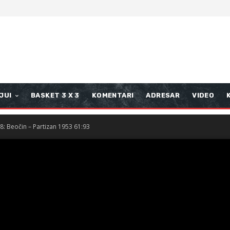
JUI
BASKET 3 X 3
KOMENTARI
ADRESAR
VIDEO
8: Beočin – Partizan 1953 61:93