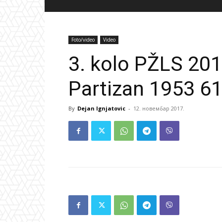
Foto/video
Video
3. kolo PŽLS 201
Partizan 1953 61
By
Dejan Ignjatovic
-
12. новембар 2017.