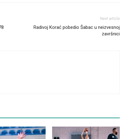
Next article
78
Radivoj Korać pobedio Šabac u neizvesnoj
završnici