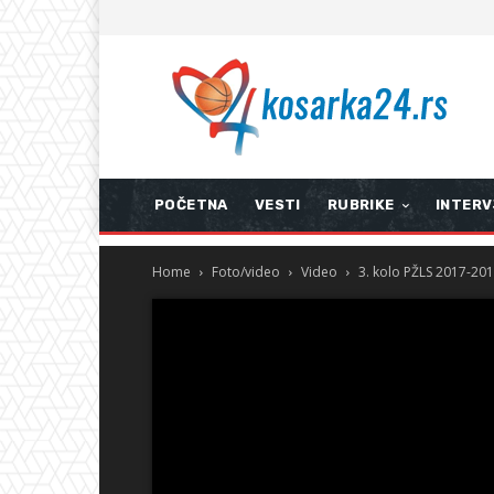
POČETNA
VESTI
RUBRIKE
INTERV
Home
Foto/video
Video
3. kolo PŽLS 2017-201