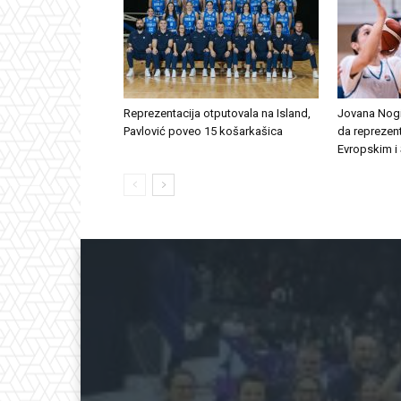
Reprezentacija otputovala na Island,
Jovana Nogi
Pavlović poveo 15 košarkašica
da reprezent
Evropskim i