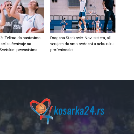
ć: Želimo da nastavimo
Dragana Stanković: Novi sistem, ali
acija učestvuje na
verujem da smo ovde svi u neku ruku
 Svetskim prvenstvima
profesionalci