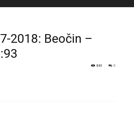
7-2018: Beočin –
:93
843
0