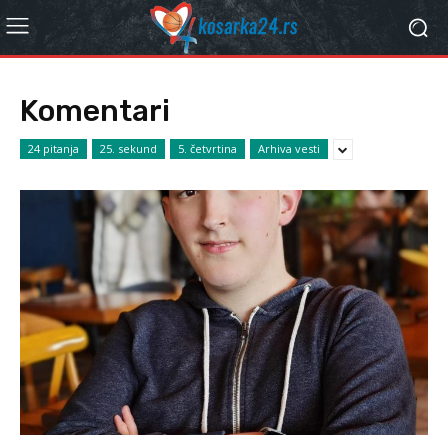
Komentari
24 pitanja
25. sekund
5. četvrtina
Arhiva vesti