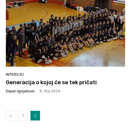
INTERVJU
Generacija o kojoj će se tek pričati
Dejan Ignjatovic
-
8. Мај 2024.
1
2