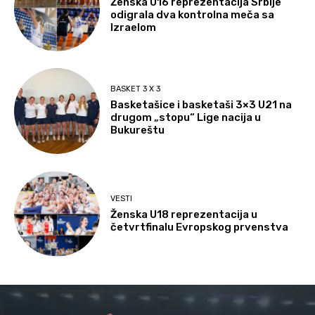
Ženska U16 reprezentacija Srbije
odigrala dva kontrolna meča sa
Izraelom
BASKET 3 X 3
Basketašice i basketaši 3×3 U21 na
drugom „stopu“ Lige nacija u
Bukureštu
VESTI
Ženska U18 reprezentacija u
četvrtfinalu Evropskog prvenstva