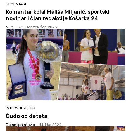
KOMENTARI
Komentar kola! Mališa Miljanić, sportski
novinar i član redakcije Košarka 24
M. M.
-
30. Септембар 2025.
INTERVJU/BLOG
Čudo od deteta
Dejan Ignjatovic
-
14. Мај 2024.