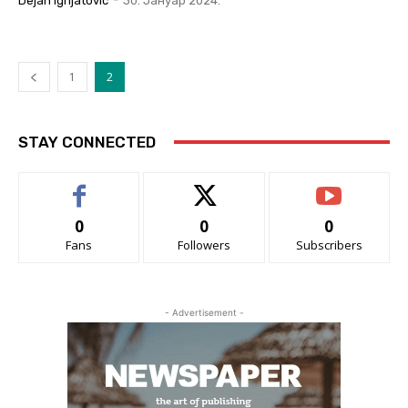
Dejan Ignjatovic
-
30. Јануар 2024.
1
2
STAY CONNECTED
0
0
0
Fans
Followers
Subscribers
- Advertisement -