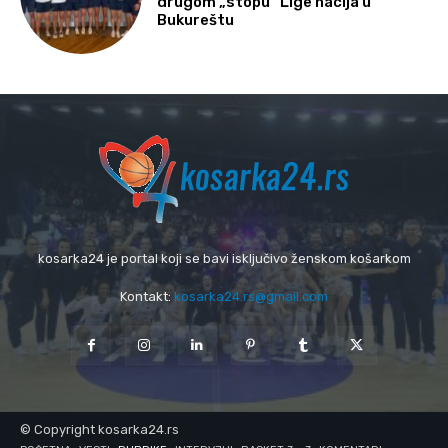
drugom „stopu“ Lige nacija u
Bukureštu
kosarka24 je portal koji se bavi isključivo ženskom košarkom
Kontakt:
kosarka24.rs@gmail.com
© Copyright kosarka24.rs