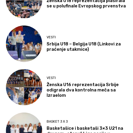
Ženska U18 reprezentacija plasirala
se u polufinale Evropskog prvenstva
VESTI
Srbija U18 – Belgija U18 (Linkovi za
praćenje utakmice)
VESTI
Ženska U16 reprezentacija Srbije
odigrala dva kontrolna meča sa
Izraelom
BASKET 3 X 3
Basketašice i basketaši 3×3 U21 na