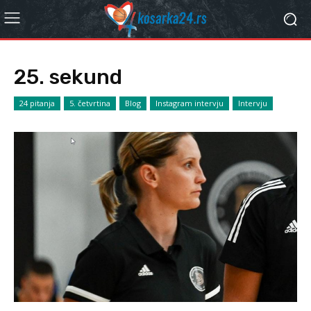
25. sekund
24 pitanja
5. četvrtina
Blog
Instagram intervju
Intervju