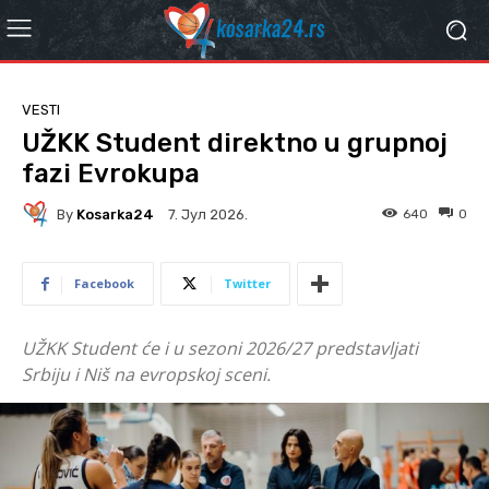
VESTI
UŽKK Student direktno u grupnoj
fazi Evrokupa
By
Kosarka24
640
0
7. Јул 2026.
Facebook
Twitter
UŽKK Student će i u sezoni 2026/27 predstavljati
Srbiju i Niš na evropskoj sceni.