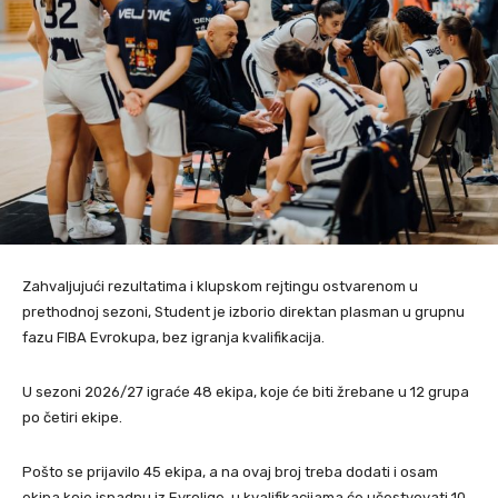
Zahvaljujući rezultatima i klupskom rejtingu ostvarenom u
prethodnoj sezoni, Student je izborio direktan plasman u grupnu
fazu FIBA Evrokupa, bez igranja kvalifikacija.
U sezoni 2026/27 igraće 48 ekipa, koje će biti žrebane u 12 grupa
po četiri ekipe.
Pošto se prijavilo 45 ekipa, a na ovaj broj treba dodati i osam
ekipa koje ispadnu iz Evrolige, u kvalifikacijama će učestvovati 10