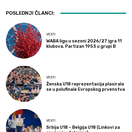
POSLEDNJI ČLANCI:
VESTI
WABA ligu u sezoni 2026/27 igra 11
klubova, Partizan 1953 u grupi B
VESTI
Ženska U18 reprezentacija plasirala
se u polufinale Evropskog prvenstva
VESTI
Srbija U18 – Belgija U18 (Linkovi za