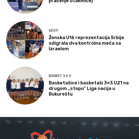
praćenje utakmice)
VESTI
Ženska U16 reprezentacija Srbije
odigrala dva kontrolna meča sa
Izraelom
BASKET 3 X 3
Basketašice i basketaši 3×3 U21 na
drugom „stopu“ Lige nacija u
Bukureštu