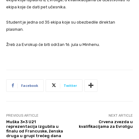
ekipa koje će dati pet učesnika.
Student je jedna od 35 ekipa koje su obezbedile direktan
plasman.
Žreb za Evrokup će biti održan 16. jula u Minhenu.
Facebook
Twitter
PREVIOUS ARTICLE
NEXT ARTICLE
Muška 3×3 U21
Crvena zvezda u
reprezentacija izgubila u
kvalifikacijama za Evroligu
finalu od Francuske, ženska
druga u grupi trećeg dana