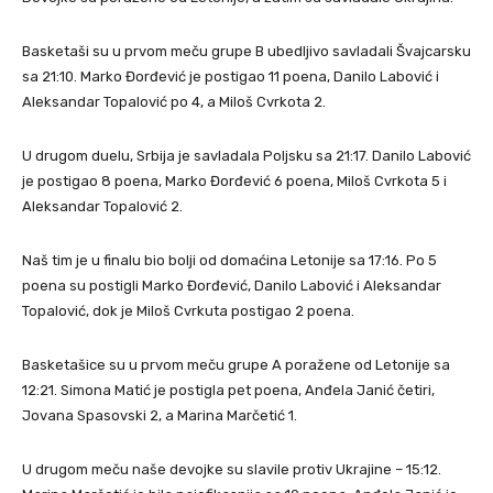
Basketaši su u prvom meču grupe B ubedljivo savladali Švajcarsku
sa 21:10. Marko Đorđević je postigao 11 poena, Danilo Labović i
Aleksandar Topalović po 4, a Miloš Cvrkota 2.
U drugom duelu, Srbija je savladala Poljsku sa 21:17. Danilo Labović
je postigao 8 poena, Marko Đorđević 6 poena, Miloš Cvrkota 5 i
Aleksandar Topalović 2.
Naš tim je u finalu bio bolji od domaćina Letonije sa 17:16. Po 5
poena su postigli Marko Đorđević, Danilo Labović i Aleksandar
Topalović, dok je Miloš Cvrkuta postigao 2 poena.
Basketašice su u prvom meču grupe A poražene od Letonije sa
12:21. Simona Matić je postigla pet poena, Anđela Janić četiri,
Jovana Spasovski 2, a Marina Marčetić 1.
U drugom meču naše devojke su slavile protiv Ukrajine – 15:12.