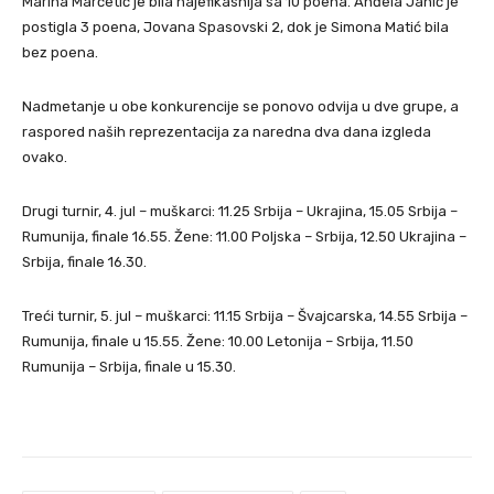
Marina Marčetić je bila najefikasnija sa 10 poena. Anđela Janić je
postigla 3 poena, Jovana Spasovski 2, dok je Simona Matić bila
bez poena.
Nadmetanje u obe konkurencije se ponovo odvija u dve grupe, a
raspored naših reprezentacija za naredna dva dana izgleda
ovako.
Drugi turnir, 4. jul – muškarci: 11.25 Srbija – Ukrajina, 15.05 Srbija –
Rumunija, finale 16.55. Žene: 11.00 Poljska – Srbija, 12.50 Ukrajina –
Srbija, finale 16.30.
Treći turnir, 5. jul – muškarci: 11.15 Srbija – Švajcarska, 14.55 Srbija –
Rumunija, finale u 15.55. Žene: 10.00 Letonija – Srbija, 11.50
Rumunija – Srbija, finale u 15.30.