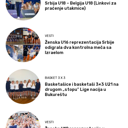
Srbija U18 – Belgija U18 (Linkovi za
praćenje utakmice)
VESTI
Ženska U16 reprezentacija Srbije
odigrala dva kontrolna meča sa
Izraelom
BASKET 3 X 3
Basketašice i basketaši 3×3 U21 na
drugom „stopu“ Lige nacija u
Bukureštu
VESTI