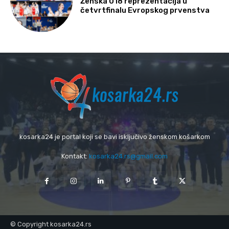
Ženska U18 reprezentacija u
četvrtfinalu Evropskog prvenstva
kosarka24 je portal koji se bavi isključivo ženskom košarkom
Kontakt:
kosarka24.rs@gmail.com
© Copyright kosarka24.rs