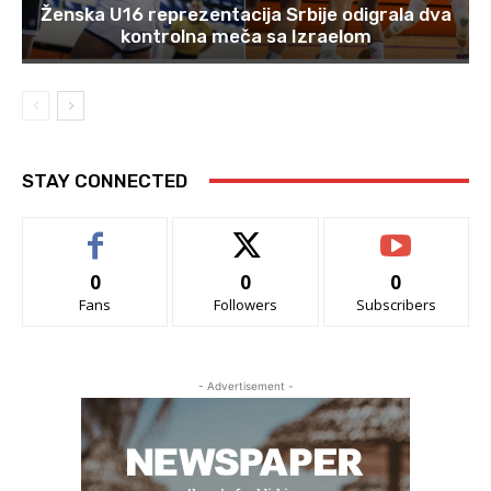
Ženska U16 reprezentacija Srbije odigrala dva
kontrolna meča sa Izraelom
STAY CONNECTED
0
0
0
Fans
Followers
Subscribers
- Advertisement -