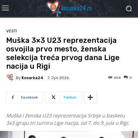
VESTI
Muška 3×3 U23 reprezentacija
osvojila prvo mesto, ženska
selekcija treća prvog dana Lige
nacija u Rigi
By
Kosarka24
656
0
7. Јул 2026.
Facebook
Twitter
Muška i ženska U23 reprezentacija Srbije u basketu
3x3 igraju tri turnira Lige nacija, od 7. do 9. jula u Rigi.