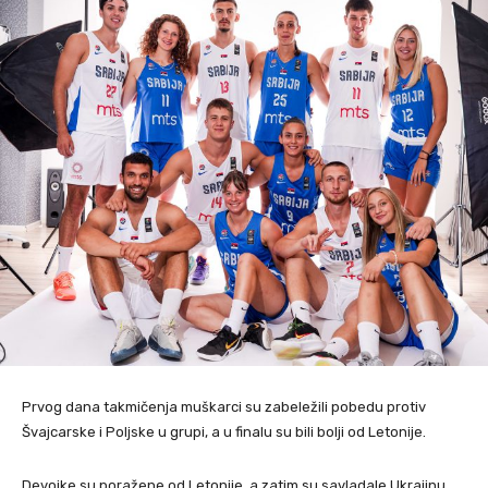
Prvog dana takmičenja muškarci su zabeležili pobedu protiv
Švajcarske i Poljske u grupi, a u finalu su bili bolji od Letonije.
Devojke su poražene od Letonije, a zatim su savladale Ukrajinu.