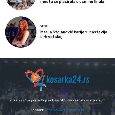
mesta se plasirala u osminu finala
VESTI
Marija Stojanović karijeru nastavlja
u Hrvatskoj
kosarka24 je portal koji se bavi isključivo ženskom košarkom
Kontakt:
kosarka24.rs@gmail.com