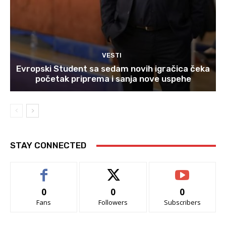
VESTI
Evropski Student sa sedam novih igračica čeka
početak priprema i sanja nove uspehe
STAY CONNECTED
0
0
0
Fans
Followers
Subscribers