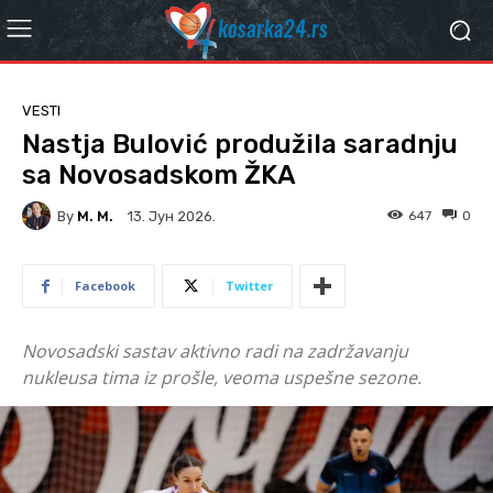
VESTI
Nastja Bulović produžila saradnju
sa Novosadskom ŽKA
By
M. M.
647
0
13. Јун 2026.
Facebook
Twitter
Novosadski sastav aktivno radi na zadržavanju
nukleusa tima iz prošle, veoma uspešne sezone.