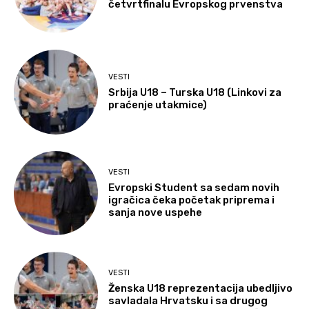
četvrtfinalu Evropskog prvenstva
VESTI
Srbija U18 – Turska U18 (Linkovi za
praćenje utakmice)
VESTI
Evropski Student sa sedam novih
igračica čeka početak priprema i
sanja nove uspehe
VESTI
Ženska U18 reprezentacija ubedljivo
savladala Hrvatsku i sa drugog