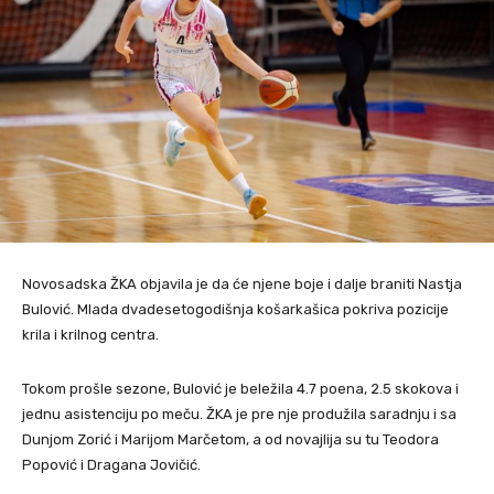
Novosadska ŽKA objavila je da će njene boje i dalje braniti Nastja
Bulović. Mlada dvadesetogodišnja košarkašica pokriva pozicije
krila i krilnog centra.
Tokom prošle sezone, Bulović je beležila 4.7 poena, 2.5 skokova i
jednu asistenciju po meču. ŽKA je pre nje produžila saradnju i sa
Dunjom Zorić i Marijom Marčetom, a od novajlija su tu Teodora
Popović i Dragana Jovičić.