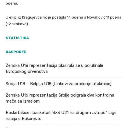
poena.
U ekipi iz Kragujevca Ilić je postigla 14 poena a Novaković 11 poena
(12 skokova).
STATISTIKA
RASPORED
Ženska U18 reprezentacija plasirala se u polufinale
Evropskog prvenstva
Srbija U18 – Belgija U18 (Linkovi za praćenje utakmice)
Ženska U16 reprezentacija Srbije odigrala dva kontrolna
meča sa Izraelom
Basketašice i basketaši 3×3 U21 na drugom „stopu“ Lige
nacija u Bukureštu