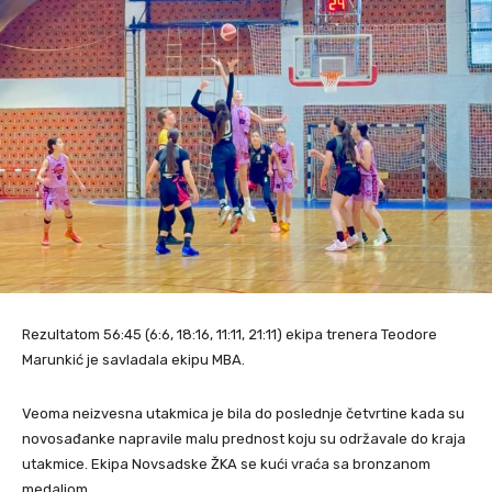
Rezultatom 56:45 (6:6, 18:16, 11:11, 21:11) ekipa trenera Teodore
Marunkić je savladala ekipu MBA.
Veoma neizvesna utakmica je bila do poslednje četvrtine kada su
novosađanke napravile malu prednost koju su održavale do kraja
utakmice. Ekipa Novsadske ŽKA se kući vraća sa bronzanom
medaljom.