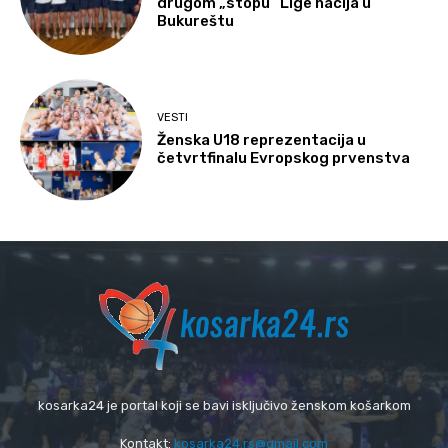
drugom „stopu“ Lige nacija u
Bukureštu
VESTI
Ženska U18 reprezentacija u
četvrtfinalu Evropskog prvenstva
kosarka24 je portal koji se bavi isključivo ženskom košarkom
Kontakt:
kosarka24.rs@gmail.com