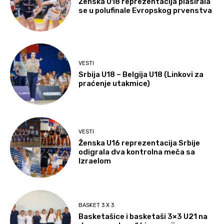
Ženska U18 reprezentacija plasirala
se u polufinale Evropskog prvenstva
VESTI
Srbija U18 – Belgija U18 (Linkovi za
praćenje utakmice)
VESTI
Ženska U16 reprezentacija Srbije
odigrala dva kontrolna meča sa
Izraelom
BASKET 3 X 3
Basketašice i basketaši 3×3 U21 na