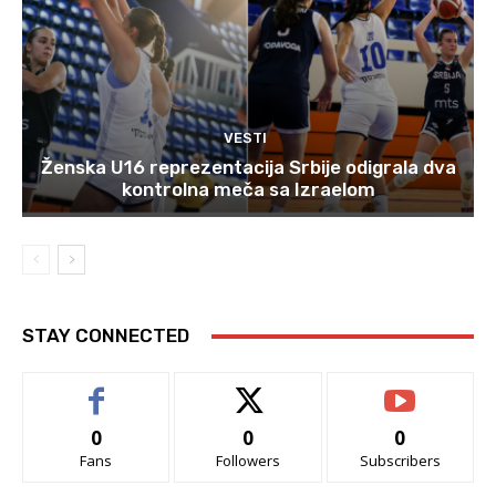
VESTI
Ženska U16 reprezentacija Srbije odigrala dva
kontrolna meča sa Izraelom
STAY CONNECTED
0
0
0
Fans
Followers
Subscribers