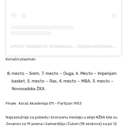
A POST SHARED BY KOSARKA24 – ŽENSKA KOŠARKA (@KOSARKA24SRBIJA)
Konačni plasman:
mesto – Srem, 7. mesto – Duga, 6. Mesto – Imperijum
basket, 5. mesto – Ras, 4. mesto – MBA, 3. mesto –
Novosadska ŽKA.
Finale : Korać Akademija 011 – Partizan 1953
Najzaslužnije za pobedu i bronzanu medalju u ekipi NŽKA bile su
Jovanov sa 19 poena i Samardžija i Ćulum (18 skokova) sa po 12