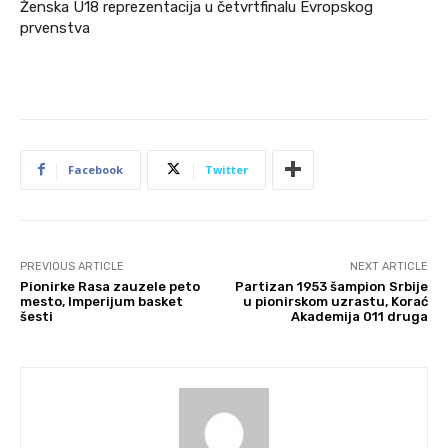
Ženska U18 reprezentacija u četvrtfinalu Evropskog
prvenstva
Facebook
Twitter
PREVIOUS ARTICLE
NEXT ARTICLE
Pionirke Rasa zauzele peto
Partizan 1953 šampion Srbije
mesto, Imperijum basket
u pionirskom uzrastu, Korać
šesti
Akademija 011 druga