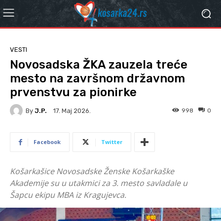
VESTI
Novosadska ŽKA zauzela treće
mesto na završnom državnom
prvenstvu za pionirke
By
J.P.
998
0
17. Мај 2026.
Facebook
Twitter
Košarkašice Novosadske Ženske Košarkaške
Akademije su u utakmici za 3. mesto savladale u
Šapcu ekipu MBA iz Kragujevca.