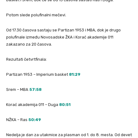
Potom slede polufinalni mečevi.
Od 17.30 časova sastaju se Partizan 1953 i MBA, dok je drugo
polufinale između Novosadske ŽKA i Korać akademije 011
zakazano za 20 časova.
Rezultati četvrtfinala:
Partizan 1953 – Imperium basket
81:29
Srem – MBA
57:58
Korać akademija 011 – Duga
80:51
NŽKA – Ras
50:49
Nedelja je dan za utakmice za plasman od 1. do 8. mesta. Od devet