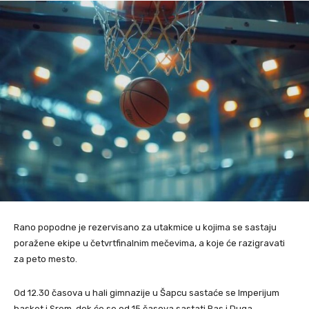
Rano popodne je rezervisano za utakmice u kojima se sastaju
poražene ekipe u četvrtfinalnim mečevima, a koje će razigravati
za peto mesto.
Od 12.30 časova u hali gimnazije u Šapcu sastaće se Imperijum
basket i Srem, dok će se od 15 časova sastati Ras i Duga.