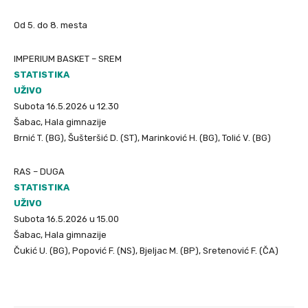
Od 5. do 8. mesta
IMPERIUM BASKET – SREM
STATISTIKA
UŽIVO
Subota 16.5.2026 u 12.30
Šabac, Hala gimnazije
Brnić T. (BG), Šušteršić D. (ST), Marinković H. (BG), Tolić V. (BG)
RAS – DUGA
STATISTIKA
UŽIVO
Subota 16.5.2026 u 15.00
Šabac, Hala gimnazije
Čukić U. (BG), Popović F. (NS), Bjeljac M. (BP), Sretenović F. (ČA)