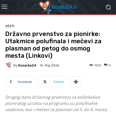
VESTI
Državno prvenstvo za pionirke:
Utakmice polufinala i mečevi za
plasman od petog do osmog
mesta (Linkovi)
By
Kosarka24
1250
0
16. Мај 2026.
Facebook
Twitter
Drugog dana državnog prvenstva za košarkašice
pionirskog uzrasta na programu su polufinalne
utakmice, kao i mečevi za plasman od 5. do 8. mesta.