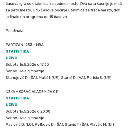
časova igra se utakmica za sedmo mesto. Dva sata kasnije je meč
za peto mesto. U 13 časova počinje utakmica za treće mesto, dok
je finale na programu od 15 časova.
Polufinala
PARTIZAN 1953 – MBA
STATISTIKA
UŽIVO
Subota 16.5.2026 u 17.30
Šabac, Hala gimnazije
Stanojević D. (ŠA), Matić I. (UE), Stanić D. (VA), Perišić S. (UE)
NŽKA – KORAĆ AKADEMIJA 011
STATISTIKA
UŽIVO
Subota 16.5.2026 u 20.00
Šabac, Hala gimnazije
Pavlović D. (LO), Petković D. (ŠA), Stanić T. (ŠA), Plavšić M. (DI)