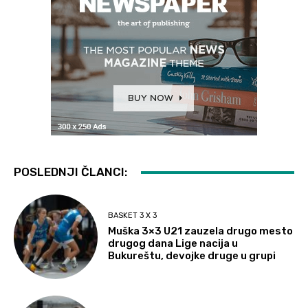
POSLEDNJI ČLANCI:
BASKET 3 X 3
Muška 3×3 U21 zauzela drugo mesto
drugog dana Lige nacija u
Bukureštu, devojke druge u grupi