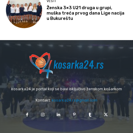
VESTI
Ženska 3×3 U21 druga u grupi,
muška treća prvog dana Lige nacija
u Bukureštu
kosarka24 je portal koji se bavi isključivo ženskom košarkom
Kontakt:
kosarka24.rs@gmail.com