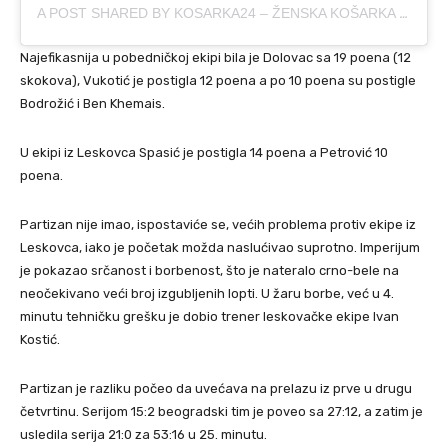
A POST SHARED BY KOSARKA24 – ŽENSKA KOŠARKA (@KOSARKA24SRBIJA)
Najefikasnija u pobedničkoj ekipi bila je Dolovac sa 19 poena (12
skokova), Vukotić je postigla 12 poena a po 10 poena su postigle
Bodrožić i Ben Khemais.
U ekipi iz Leskovca Spasić je postigla 14 poena a Petrović 10
poena.
Partizan nije imao, ispostaviće se, većih problema protiv ekipe iz
Leskovca, iako je početak možda naslućivao suprotno. Imperijum
je pokazao srčanost i borbenost, što je nateralo crno-bele na
neočekivano veći broj izgubljenih lopti. U žaru borbe, već u 4.
minutu tehničku grešku je dobio trener leskovačke ekipe Ivan
Kostić.
Partizan je razliku počeo da uvećava na prelazu iz prve u drugu
četvrtinu. Serijom 15:2 beogradski tim je poveo sa 27:12, a zatim je
usledila serija 21:0 za 53:16 u 25. minutu.