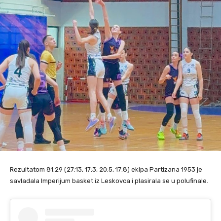
Rezultatom 81:29 (27:13, 17:3, 20:5, 17:8) ekipa Partizana 1953 je
savladala Imperijum basket iz Leskovca i plasirala se u polufinale.