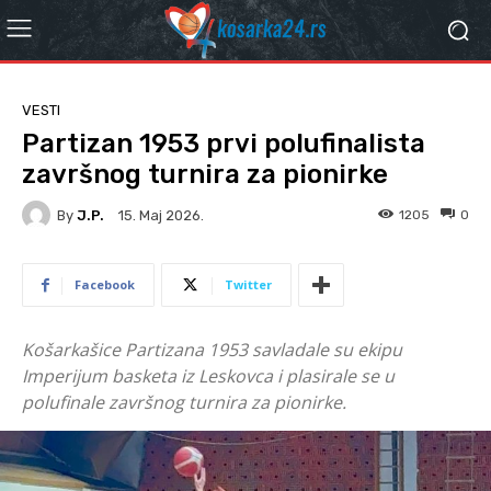
VESTI
Partizan 1953 prvi polufinalista
završnog turnira za pionirke
By
J.P.
1205
0
15. Мај 2026.
Facebook
Twitter
Košarkašice Partizana 1953 savladale su ekipu
Imperijum basketa iz Leskovca i plasirale se u
polufinale završnog turnira za pionirke.