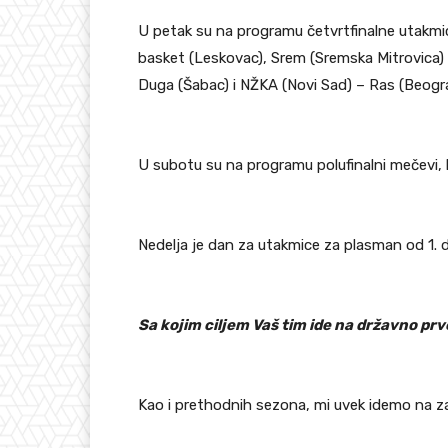
U petak su na programu četvrtfinalne utakmi
basket (Leskovac), Srem (Sremska Mitrovica)
Duga (Šabac) i NŽKA (Novi Sad) – Ras (Beogr
U subotu su na programu polufinalni mečevi,
Nedelja je dan za utakmice za plasman od 1. 
Sa kojim ciljem Vaš tim ide na državno pr
Kao i prethodnih sezona, mi uvek idemo na zav