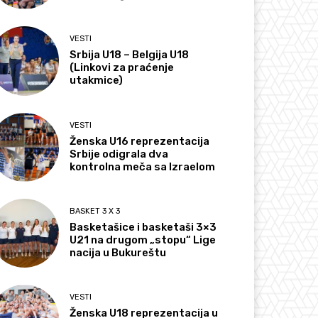
VESTI
Srbija U18 – Belgija U18
(Linkovi za praćenje
utakmice)
VESTI
Ženska U16 reprezentacija
Srbije odigrala dva
kontrolna meča sa Izraelom
BASKET 3 X 3
Basketašice i basketaši 3×3
U21 na drugom „stopu“ Lige
nacija u Bukureštu
VESTI
Ženska U18 reprezentacija u