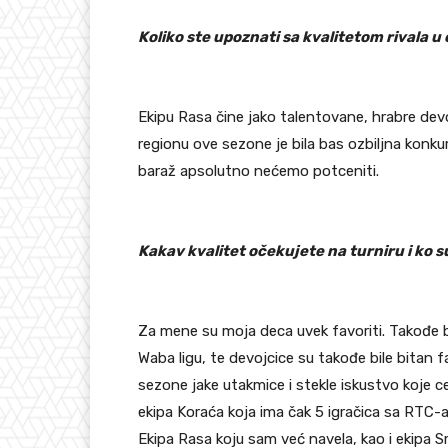
Koliko ste upoznati sa kvalitetom rivala u
Ekipu Rasa čine jako talentovane, hrabre devo
regionu ove sezone je bila bas ozbiljna konkur
baraž apsolutno nećemo potceniti.
Kakav kvalitet očekujete na turniru i ko su
Za mene su moja deca uvek favoriti. Takođe bi
Waba ligu, te devojcice su takođe bile bitan fa
sezone jake utakmice i stekle iskustvo koje 
ekipa Koraća koja ima čak 5 igračica sa RTC-a
Ekipa Rasa koju sam već navela, kao i ekipa Sr