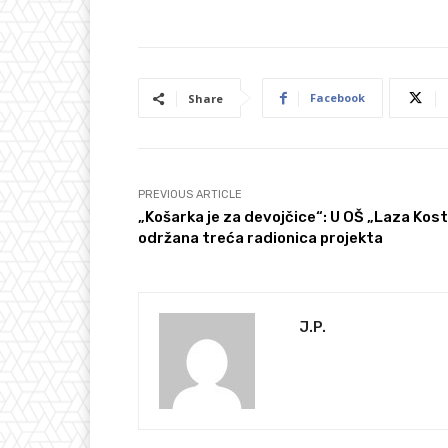
Facebook
Share
PREVIOUS ARTICLE
„Košarka je za devojčice“: U OŠ „Laza Kost
održana treća radionica projekta
J.P.