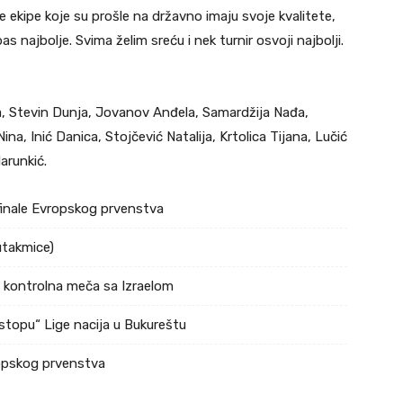
 ekipe koje su prošle na državno imaju svoje kvalitete,
 najbolje. Svima želim sreću i nek turnir osvoji najbolji.
, Stevin Dunja, Jovanov Anđela, Samardžija Nađa,
Nina, Inić Danica, Stojčević Natalija, Krtolica Tijana, Lučić
arunkić.
ufinale Evropskog prvenstva
utakmice)
a kontrolna meča sa Izraelom
stopu“ Lige nacija u Bukureštu
ropskog prvenstva