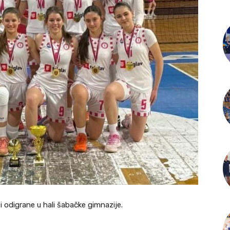
 odigrane u hali šabačke gimnazije.