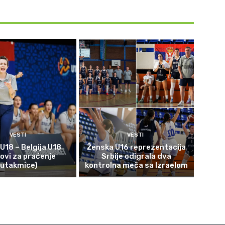
VESTI
VESTI
 U18 – Belgija U18
Ženska U16 reprezentacija
kovi za praćenje
Srbije odigrala dva
utakmice)
kontrolna meča sa Izraelom