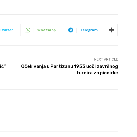
Twitter
WhatsApp
Telegram
NEXT ARTICLE
ić“
Očekivanja u Partizanu 1953 uoči završnog
turnira za pionirke