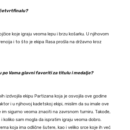
 četvrtfinalu?
jčice koje igraju veoma lepu i brzu košarku. U njihovom
encija i to što je ekipa Rasa prošla na državno kroz
 po Vama glavni favoriti za titulu i medalje?
h izdvojila ekipu Partizana koja je osvojila ove godine
ktor i u njihovoj kadetskoj ekipi, mislim da su imale ove
ce im sigurno veoma znaciti na zavrsnom turniru. Takođe,
 i koliko sam mogla da ispratim igraju veoma dobro.
ema koja ima odlične šutere, kao i veliko srce koje ih već