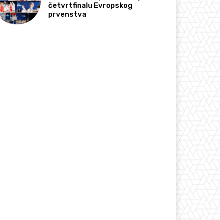
četvrtfinalu Evropskog
prvenstva