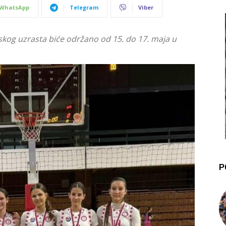
WhatsApp
Telegram
Viber
skog uzrasta biće održano od 15. do 17. maja u
P