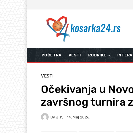
POČETNA
VESTI
RUBRIKE
INTERV
VESTI
Očekivanja u Nov
završnog turnira z
By
J.P.
14. Мај 2026.