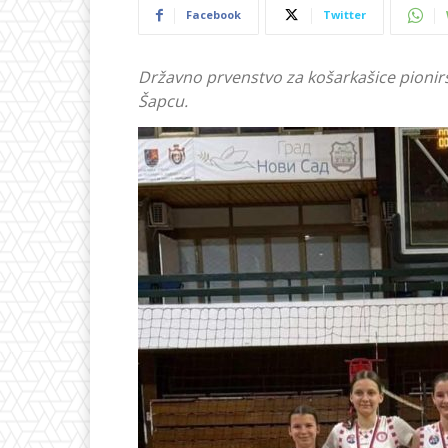
Facebook
Twitter
Državno prvenstvo za košarkašice pionir
Šapcu.