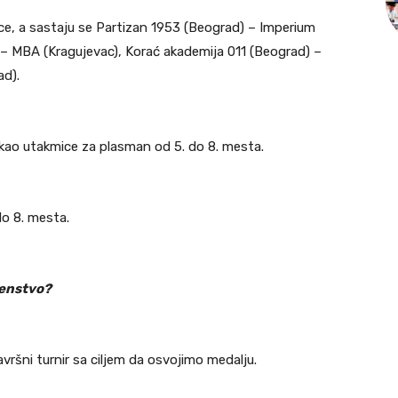
ce, a sastaju se Partizan 1953 (Beograd) – Imperium
 – MBA (Kragujevac), Korać akademija 011 (Beograd) –
ad).
 kao utakmice za plasman od 5. do 8. mesta.
do 8. mesta.
venstvo?
ršni turnir sa ciljem da osvojimo medalju.