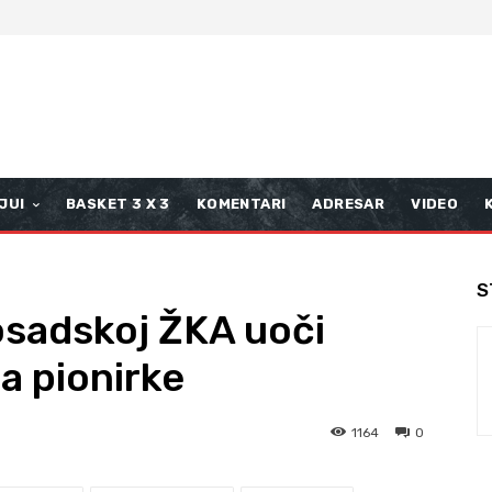
JUI
BASKET 3 X 3
KOMENTARI
ADRESAR
VIDEO
S
osadskoj ŽKA uoči
a pionirke
1164
0