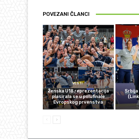
POVEZANI ČLANCI
VESTI
Ženska U18 reprezentacija
Srbija
plasirala se u polufinale
(Lin
Evropskog prvenstva