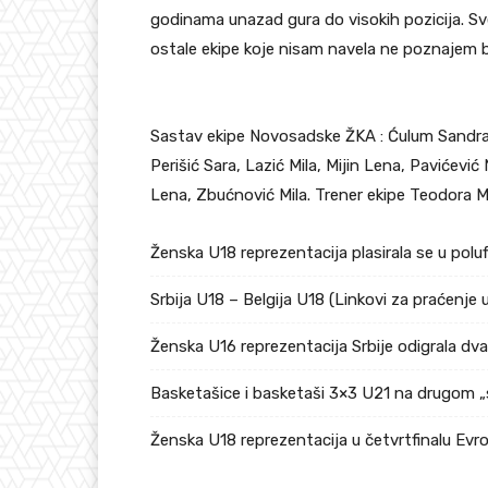
godinama unazad gura do visokih pozicija. Sve
ostale ekipe koje nisam navela ne poznajem bas
Sastav ekipe Novosadske ŽKA : Ćulum Sandra
Perišić Sara, Lazić Mila, Mijin Lena, Pavićević 
Lena, Zbućnović Mila. Trener ekipe Teodora M
Ženska U18 reprezentacija plasirala se u pol
Srbija U18 – Belgija U18 (Linkovi za praćenje 
Ženska U16 reprezentacija Srbije odigrala dv
Basketašice i basketaši 3×3 U21 na drugom „
Ženska U18 reprezentacija u četvrtfinalu Ev