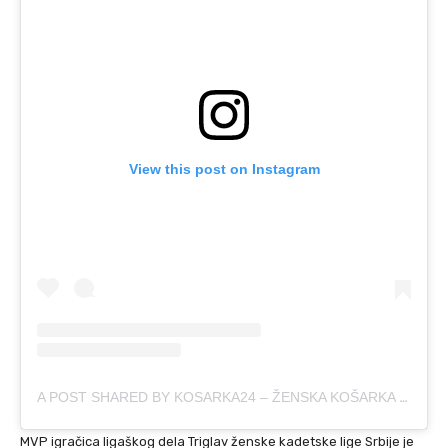
View this post on Instagram
A POST SHARED BY KOSARKA24 – ŽENSKA KOŠARKA (@KOSARKA24SRBIJA)
MVP igračica ligaškog dela Triglav ženske kadetske lige Srbije je