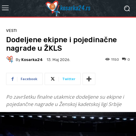
VESTI
Dodeljene ekipne i pojedinačne
nagrade u ŽKLS
By
Kosarka24
1150
0
13. Мај 2026.
Facebook
Twitter
Po završetku finalne utakmice dodeljene su ekipne i
pojedančne nagrade u Ženskoj kadetskoj ligi Srbije