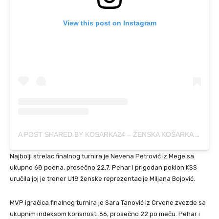
View this post on Instagram
A POST SHARED BY KOSARKA24 – ŽENSKA KOŠARKA (@KOSARKA24SRBIJA)
Najbolji strelac finalnog turnira je Nevena Petrović iz Mege sa
ukupno 68 poena, prosečno 22.7. Pehar i prigodan poklon KSS
uručila joj je trener U18 ženske reprezentacije Miljana Bojović.
MVP igračica finalnog turnira je Sara Tanović iz Crvene zvezde sa
ukupnim indeksom korisnosti 66, prosečno 22 po meču. Pehar i