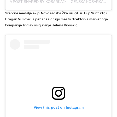
A POST SHARED BY KOSARKA24 – ŽENSKA KOŠARKA (@KOSARKA24SRBIJA)
Srebrne medalje ekipi Novosadska ŽKA uručili su Filip Sunturlić i
Dragan Vuković, a pehar za drugo mesto direktorka marketinga
kompanije Triglav osiguranje Jelena Riboškić.
View this post on Instagram