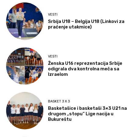
VESTI
Srbija U18 – Belgija U18 (Linkovi za
praćenje utakmice)
VESTI
Ženska U16 reprezentacija Srbije
odigrala dva kontrolna meča sa
Izraelom
BASKET 3 X 3
Basketašice i basketaši 3×3 U21 na
drugom „stopu“ Lige nacija u
Bukureštu