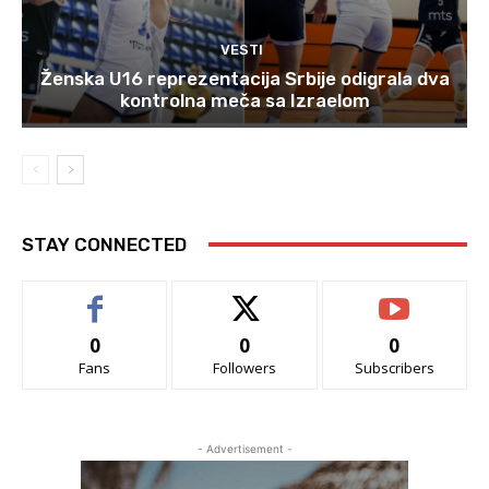
VESTI
Ženska U16 reprezentacija Srbije odigrala dva
kontrolna meča sa Izraelom
STAY CONNECTED
0
0
0
Fans
Followers
Subscribers
- Advertisement -