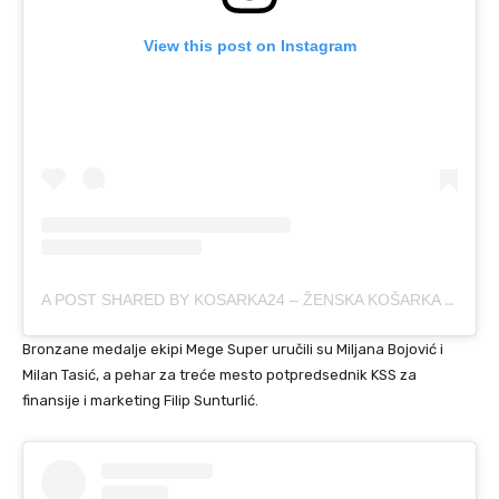
View this post on Instagram
A POST SHARED BY KOSARKA24 – ŽENSKA KOŠARKA (@KOSARKA24SRBIJA)
Bronzane medalje ekipi Mege Super uručili su Miljana Bojović i
Milan Tasić, a pehar za treće mesto potpredsednik KSS za
finansije i marketing Filip Sunturlić.