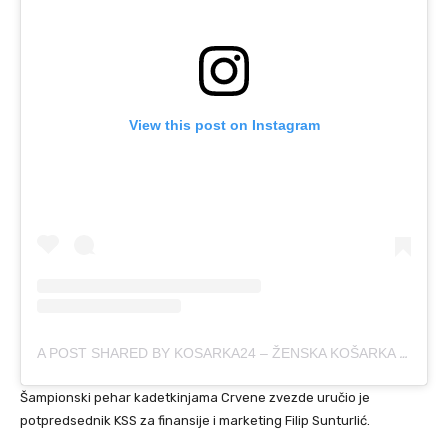
View this post on Instagram
A POST SHARED BY KOSARKA24 – ŽENSKA KOŠARKA (@KOSARKA24SRBIJA)
Šampionski pehar kadetkinjama Crvene zvezde uručio je
potpredsednik KSS za finansije i marketing Filip Sunturlić.