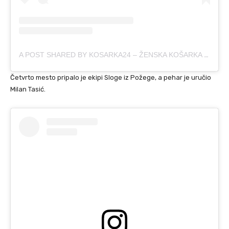
A POST SHARED BY KOSARKA24 – ŽENSKA KOŠARKA (@KOSARKA24SRBIJA)
Četvrto mesto pripalo je ekipi Sloge iz Požege, a pehar je uručio
Milan Tasić.