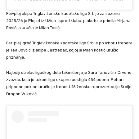
Fer-plej ekipa Triglav ženske kadetske lige Srbije za sezonu
2025/26 je Plej of iz Užica. Ispred kluba, plaketu je primila Mirjana
Rosić, a uručio je Milan Tasić.
Fer-plej igrač Triglav ženske kadetske lige Srbije po izboru trenera
je Tea Jovčić iz ekipe Jastrebac, kojoj je Milan Kostić uručio
priznanje.
Najbolji strelac ligaškog dela takmičenja je Sara Tanović iz Crvene
zvezde, koja je tokom lige ukupno postigla 454 poena. Pehar i
prigodan poklon uručio je trener U16 ženske reprezentacije Srbije
Dragan Vuković.