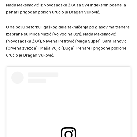
Nađa Maksimović iz Novosadske ŽKA sa 594 indeksnih poena, a
pehar i prigodan poklon uručio je Dragan Vuković.
U najbolju petorku ligaškog dela takmičenja po glasovima trenera
izabrane su Milica Mazić (Vojvodina 021), Nađa Maksimović
(Novosadska ŽKA), Nevena Petrović (Mega Super), Sara Tanović
(Crvena zvezda) i Maša Vujić (Duga). Pehare i prigodne poklone
uručio je Dragan Vuković.