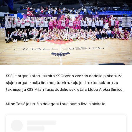
KSS je organizatoru turnira KK Crvena zvezda dodelio plaketu za
sjajnu organizaciju finalnog turnira, koju je direktor sektora za
takmičenja KSS Milan Tasić dodelio sekretaru kluba Aleksi Simiću.
Milan Tasić je uručio delegatu i sudinama finala plakete.