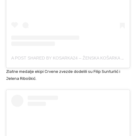
A POST SHARED BY KOSARKA24 – ŽENSKA KOŠARKA (@KOSARKA24SRBIJA)
Zlatne medalje ekipi Crvene zvezde dodelili su Filip Sunturlić i
Jelena Riboškić.