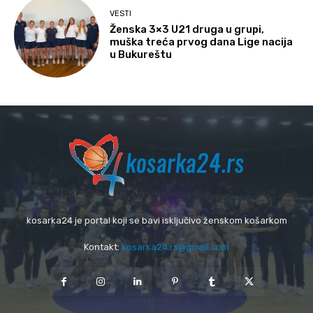
VESTI
Ženska 3×3 U21 druga u grupi,
muška treća prvog dana Lige nacija
u Bukureštu
kosarka24 je portal koji se bavi isključivo ženskom košarkom
Kontakt:
kosarka24.rs@gmail.com