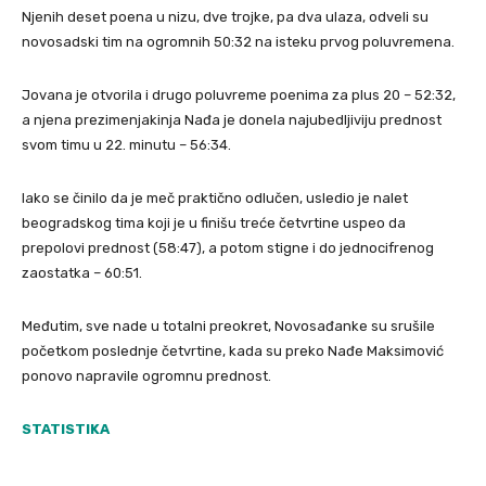
Njenih deset poena u nizu, dve trojke, pa dva ulaza, odveli su
novosadski tim na ogromnih 50:32 na isteku prvog poluvremena.
Jovana je otvorila i drugo poluvreme poenima za plus 20 – 52:32,
a njena prezimenjakinja Nađa je donela najubedljiviju prednost
svom timu u 22. minutu – 56:34.
Iako se činilo da je meč praktično odlučen, usledio je nalet
beogradskog tima koji je u finišu treće četvrtine uspeo da
prepolovi prednost (58:47), a potom stigne i do jednocifrenog
zaostatka – 60:51.
Međutim, sve nade u totalni preokret, Novosađanke su srušile
početkom poslednje četvrtine, kada su preko Nađe Maksimović
ponovo napravile ogromnu prednost.
STATISTIKA