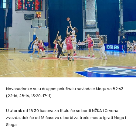
Novosađanke su u drugom polufinalu savladale Megu sa 82:63
(22:16, 28:16, 15:20, 17:11).
U utorak od 18.30 časova za titulu će se boriti NŽKA i Crvena
zvezda, dok će od 16 časova u borbi za treće mesto igrati Mega i
Sloga.