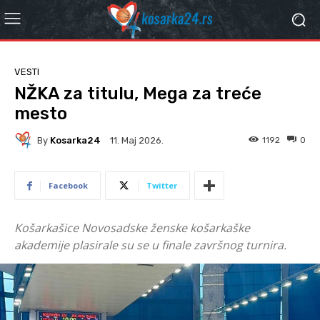
VESTI
NŽKA za titulu, Mega za treće
mesto
By
Kosarka24
1192
0
11. Мај 2026.
Facebook
Twitter
Košarkašice Novosadske ženske košarkaške
akademije plasirale su se u finale završnog turnira.