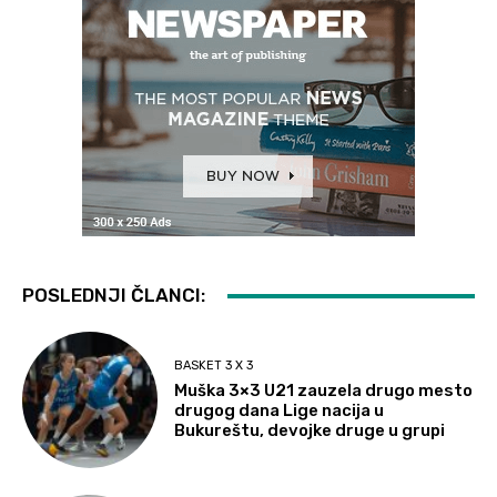
POSLEDNJI ČLANCI:
BASKET 3 X 3
Muška 3×3 U21 zauzela drugo mesto
drugog dana Lige nacija u
Bukureštu, devojke druge u grupi