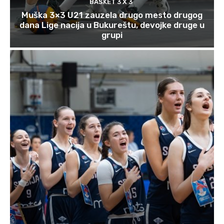
BASKET 3 X 3
Muška 3×3 U21 zauzela drugo mesto drugog
dana Lige nacija u Bukureštu, devojke druge u
grupi