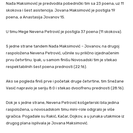
Nađa Maksimović je predvodila pobednički tim sa 23 poena, uz 11
skokova i šest asistencija. Jovana Maksimović je postigla 19
poena, a Anastasija Jovanov 15.
U timu Mege Nevena Petrović je postigla 37 poena (11 skokova).
S jedne strane tandem Nađa Maksimović – Jovanov, na drugoj
raspoložena Nevena Petrović, učinile su prilično izjednačenim
prvu četvrtinu. Ipak, u samom finišu Novosadski tim je stekao
respektabilnih šest poena prednosti (22:16).
Ako se pogleda finiš prve i početak druge četvrtine, tim Snežane
Vasić napravio je seriju 8:0 i stekao dvocifrenu prednosti (28:16).
Dok je s jedne strane, Nevena Petrović košgeterski bila jedina
raspoložena, u novosadskom timu mini-role odigralo je više
igračica. Pogađale su Rakić, Kačar, Dojkov, a u junaka utakmice iz
drugog plana isplivala je Jovana Maksimović.