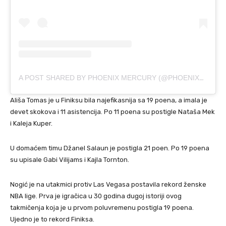
A POST SHARED BY PHOENIX MERCURY (@PHOENIXMERCURY)
Ališa Tomas je u Finiksu bila najefikasnija sa 19 poena, a imala je
devet skokova i 11 asistencija. Po 11 poena su postigle Nataša Mek
i Kaleja Kuper.
U domaćem timu Džanel Salaun je postigla 21 poen. Po 19 poena
su upisale Gabi Vilijams i Kajla Tornton.
Nogić je na utakmici protiv Las Vegasa postavila rekord ženske
NBA lige. Prva je igračica u 30 godina dugoj istoriji ovog
takmičenja koja je u prvom poluvremenu postigla 19 poena.
Ujedno je to rekord Finiksa.