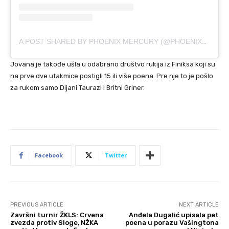
A POST SHARED BY PHOENIX MERCURY (@PHOENIXMERCURY)
Jovana je takođe ušla u odabrano društvo rukija iz Finiksa koji su
na prve dve utakmice postigli 15 ili više poena. Pre nje to je pošlo
za rukom samo Dijani Taurazi i Britni Griner.
Facebook
Twitter
PREVIOUS ARTICLE
NEXT ARTICLE
Završni turnir ŽKLS: Crvena
Anđela Dugalić upisala pet
zvezda protiv Sloge, NŽKA
poena u porazu Vašingtona