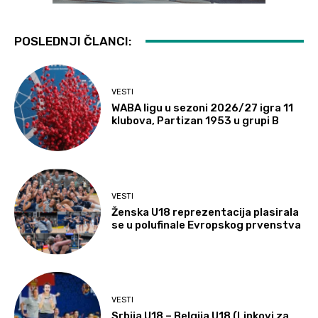
POSLEDNJI ČLANCI:
VESTI
WABA ligu u sezoni 2026/27 igra 11
klubova, Partizan 1953 u grupi B
VESTI
Ženska U18 reprezentacija plasirala
se u polufinale Evropskog prvenstva
VESTI
Srbija U18 – Belgija U18 (Linkovi za