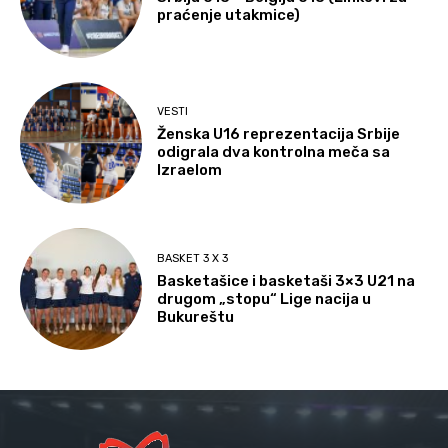
praćenje utakmice)
VESTI
Ženska U16 reprezentacija Srbije
odigrala dva kontrolna meča sa
Izraelom
BASKET 3 X 3
Basketašice i basketaši 3×3 U21 na
drugom „stopu“ Lige nacija u
Bukureštu