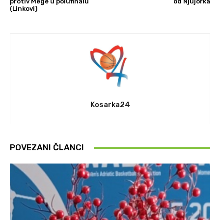
protiv Mege u polufinalu
od Njujorka
(Linkovi)
Kosarka24
POVEZANI ČLANCI