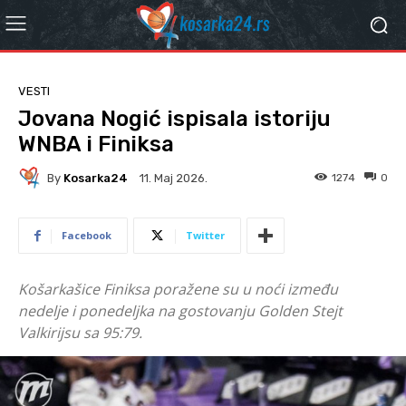
VESTI
Jovana Nogić ispisala istoriju
WNBA i Finiksa
By
Kosarka24
1274
0
11. Мај 2026.
Facebook
Twitter
Košarkašice Finiksa poražene su u noći između
nedelje i ponedeljka na gostovanju Golden Stejt
Valkirijsu sa 95:79.