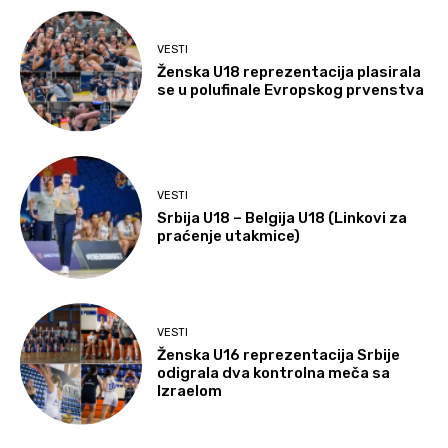
VESTI
Ženska U18 reprezentacija plasirala
se u polufinale Evropskog prvenstva
VESTI
Srbija U18 – Belgija U18 (Linkovi za
praćenje utakmice)
VESTI
Ženska U16 reprezentacija Srbije
odigrala dva kontrolna meča sa
Izraelom