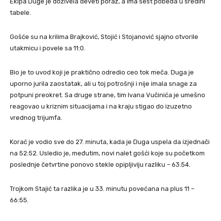
Ekipa Duge je doživela deveti poraz, a ima šest pobeda u sredini
tabele.
Gošće su na krilima Brajković, Stojić i Stojanović sjajno otvorile
utakmicu i povele sa 11:0.
Bio je to uvod koji je praktično odredio ceo tok meča. Duga je
uporno jurila zaostatak, ali u toj potrošnji i nije imala snage za
potpuni preokret. Sa druge strane, tim Ivana Vučinića je umešno
reagovao u kriznim situacijama i na kraju stigao do izuzetno
vrednog trijumfa.
Korać je vodio sve do 27. minuta, kada je Duga uspela da izjednači
na 52:52. Usledio je, međutim, novi nalet gošći koje su početkom
poslednje četvrtine ponovo stekle opipljiviju razliku – 63:54.
Trojkom Stajić ta razlika je u 33. minutu povećana na plus 11 –
66:55.