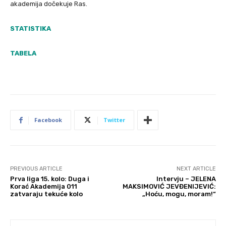
akademija dočekuje Ras.
STATISTIKA
TABELA
Facebook
Twitter
PREVIOUS ARTICLE
NEXT ARTICLE
Prva liga 15. kolo: Duga i
Intervju – JELENA
Korać Akademija 011
MAKSIMOVIĆ JEVĐENIJEVIĆ:
zatvaraju tekuće kolo
„Hoću, mogu, moram!“