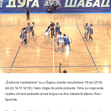
„Žućkove naslednice“ su u Šapcu slavile rezultatom 73:66 (21:15,
24:22, 16:17, 12:12) i tako stigle do pete pobede. Time su napravile
razliku od dve pobede iznad trojca na dnu tabele Kraljevo, Ras i
Spartak.