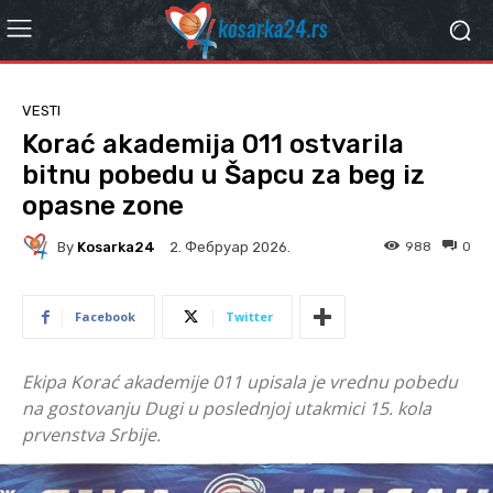
VESTI
Korać akademija 011 ostvarila
bitnu pobedu u Šapcu za beg iz
opasne zone
By
Kosarka24
988
0
2. Фебруар 2026.
Facebook
Twitter
Ekipa Korać akademije 011 upisala je vrednu pobedu
na gostovanju Dugi u poslednjoj utakmici 15. kola
prvenstva Srbije.