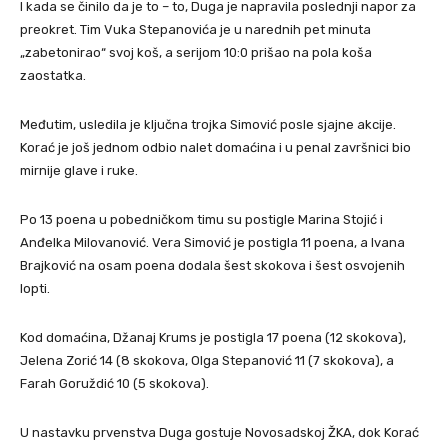
I kada se činilo da je to – to, Duga je napravila poslednji napor za
preokret. Tim Vuka Stepanovića je u narednih pet minuta
„zabetonirao“ svoj koš, a serijom 10:0 prišao na pola koša
zaostatka.
Međutim, usledila je ključna trojka Simović posle sjajne akcije.
Korać je još jednom odbio nalet domaćina i u penal završnici bio
mirnije glave i ruke.
Po 13 poena u pobedničkom timu su postigle Marina Stojić i
Anđelka Milovanović. Vera Simović je postigla 11 poena, a Ivana
Brajković na osam poena dodala šest skokova i šest osvojenih
lopti.
Kod domaćina, Džanaj Krums je postigla 17 poena (12 skokova),
Jelena Zorić 14 (8 skokova, Olga Stepanović 11 (7 skokova), a
Farah Goruždić 10 (5 skokova).
U nastavku prvenstva Duga gostuje Novosadskoj ŽKA, dok Korać