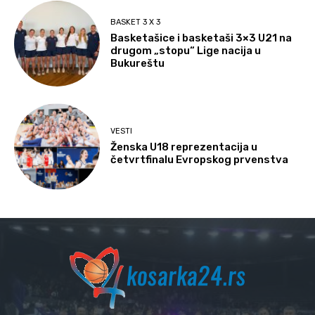
BASKET 3 X 3
Basketašice i basketaši 3×3 U21 na
drugom „stopu“ Lige nacija u
Bukureštu
VESTI
Ženska U18 reprezentacija u
četvrtfinalu Evropskog prvenstva