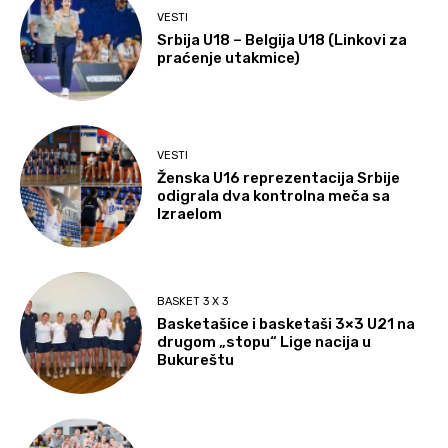
VESTI
Srbija U18 – Belgija U18 (Linkovi za
praćenje utakmice)
VESTI
Ženska U16 reprezentacija Srbije
odigrala dva kontrolna meča sa
Izraelom
BASKET 3 X 3
Basketašice i basketaši 3×3 U21 na
drugom „stopu“ Lige nacija u
Bukureštu