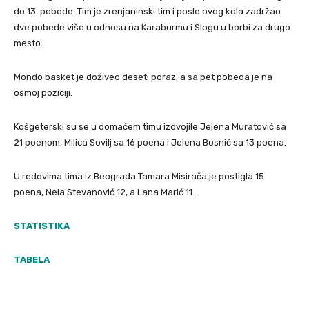
do 13. pobede. Tim je zrenjaninski tim i posle ovog kola zadržao
dve pobede više u odnosu na Karaburmu i Slogu u borbi za drugo
mesto.
Mondo basket je doživeo deseti poraz, a sa pet pobeda je na
osmoj poziciji.
Košgeterski su se u domaćem timu izdvojile Jelena Muratović sa
21 poenom, Milica Sovilj sa 16 poena i Jelena Bosnić sa 13 poena.
U redovima tima iz Beograda Tamara Misirača je postigla 15
poena, Nela Stevanović 12, a Lana Marić 11.
STATISTIKA
TABELA