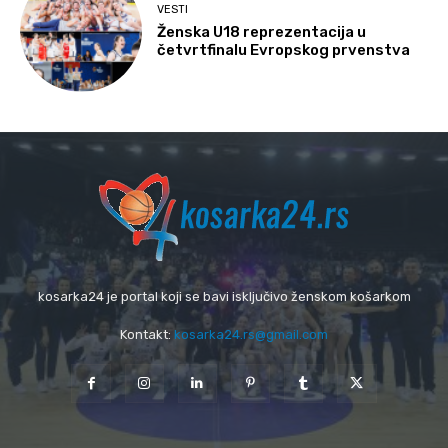
VESTI
Ženska U18 reprezentacija u
četvrtfinalu Evropskog prvenstva
kosarka24 je portal koji se bavi isključivo ženskom košarkom
Kontakt:
kosarka24.rs@gmail.com