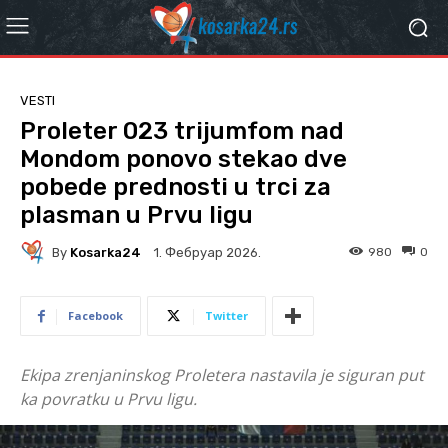
VESTI
Proleter 023 trijumfom nad
Mondom ponovo stekao dve
pobede prednosti u trci za
plasman u Prvu ligu
By
Kosarka24
980
0
1. Фебруар 2026.
Facebook
Twitter
Ekipa zrenjaninskog Proletera nastavila je siguran put
ka povratku u Prvu ligu.