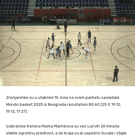
Zrenjaninke su u utakmici 15. kola na svom parketu savladale
Mondo basket 2025 iz Beograda rezultatom 80:60 (25:9, 19:12,
19:12, 17:27).
Izabranice trenera Marka Marinkova su već u prvih 20 minuta
stekle ogromnu prednost, a do kraja su je uspešno čuvale i stigle