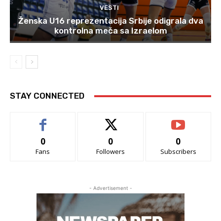
VESTI
Ženska U16 reprezentacija Srbije odigrala dva
kontrolna meča sa Izraelom
STAY CONNECTED
0
0
0
Fans
Followers
Subscribers
- Advertisement -