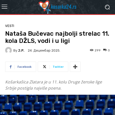
VESTI
Nataša Bučevac najbolji strelac 11.
kola DŽLS, vodi i u ligi
By
J.P.
299
0
24. Децембар 2025.
Facebook
Twitter
Košarkašica Zlatara je u 11. kolu Druge ženske lige
Srbije postigla najviše poena.