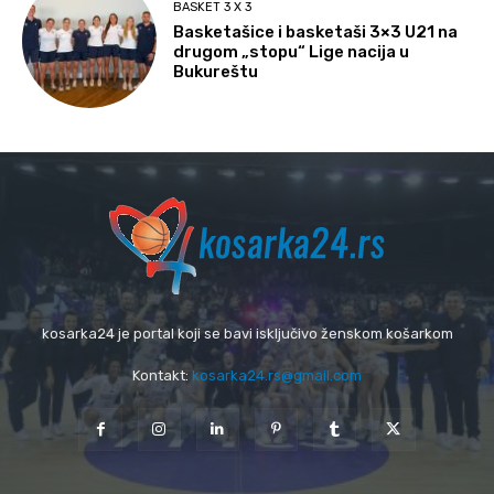
BASKET 3 X 3
Basketašice i basketaši 3×3 U21 na
drugom „stopu“ Lige nacija u
Bukureštu
kosarka24 je portal koji se bavi isključivo ženskom košarkom
Kontakt:
kosarka24.rs@gmail.com