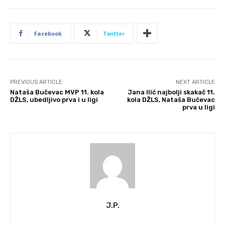
Facebook
Twitter
PREVIOUS ARTICLE
NEXT ARTICLE
Nataša Bučevac MVP 11. kola
Jana Ilić najbolji skakač 11.
DŽLS, ubedljivo prva i u ligi
kola DŽLS, Nataša Bučevac
prva u ligi
J.P.