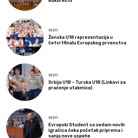
Bukureštu
VESTI
Ženska U18 reprezentacija u
četvrtfinalu Evropskog prvenstva
VESTI
Srbija U18 – Turska U18 (Linkovi za
praćenje utakmice)
VESTI
Evropski Student sa sedam novih
igračica čeka početak priprema i
sanja nove uspehe