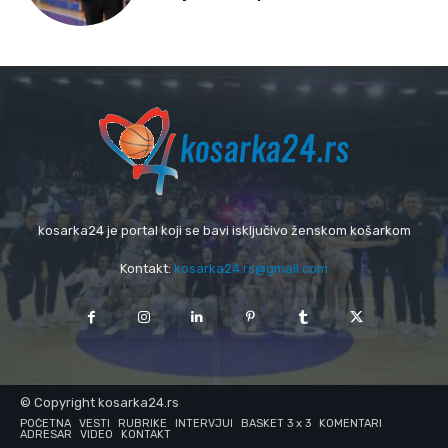
kosarka24 je portal koji se bavi isključivo ženskom košarkom
Kontakt:
kosarka24.rs@gmail.com
© Copyright kosarka24.rs
POČETNA
VESTI
RUBRIKE
INTERVJUI
BASKET 3 x 3
KOMENTARI
ADRESAR
VIDEO
KONTAKT