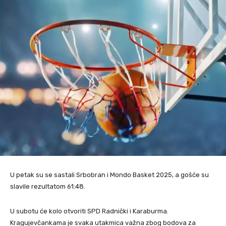
U petak su se sastali Srbobran i Mondo Basket 2025, a gošće su
slavile rezultatom 61:48.
U subotu će kolo otvoriti SPD Radnički i Karaburma.
Kragujevčankama je svaka utakmica važna zbog bodova za