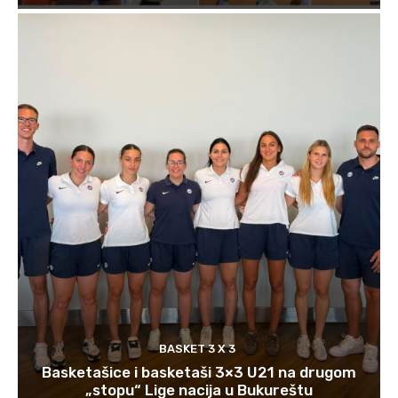
BASKET 3 X 3
Basketašice i basketaši 3×3 U21 na drugom
„stopu“ Lige nacija u Bukureštu