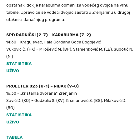
opstanak, dok je Karaburma odmah iza vodećeg dvojca na vrhu
tabele. Upravo će se vodeći dvojac sastati u Zrenjaninu u drugoj
utakmici današnjeg programa.
SPD RADNIČKI (2-7) – KARABURMA (7-2)
14:30 – Kragujevac, Hala Gordana Goca Bogojević
Vuković Č. (PK) – Milošević M. (BP), Stamenković M. (LE), Subotić N.
(NI)
STATISTIKA
UŽIVO
PROLETER 023 (8-1) – NIBAK (9-0)
16:30 – „Kristalna dvorana“ Zrenjanin
Savić D. (KO) – Gudžulić S. (KV), Krsmanović S. (BG), Milaković D.
(BG)
STATISTIKA
UŽIVO
TABELA