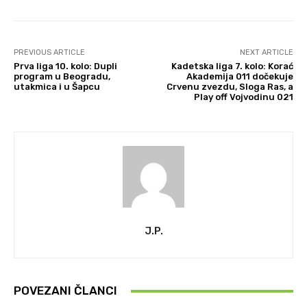
PREVIOUS ARTICLE
NEXT ARTICLE
Prva liga 10. kolo: Dupli
Kadetska liga 7. kolo: Korać
program u Beogradu,
Akademija 011 dočekuje
utakmica i u Šapcu
Crvenu zvezdu, Sloga Ras, a
Play off Vojvodinu 021
J.P.
POVEZANI ČLANCI