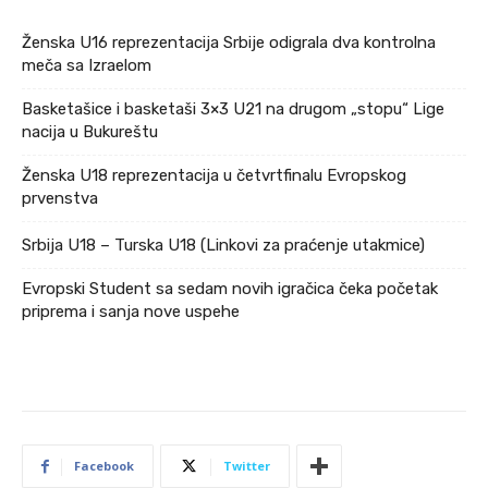
Ženska U16 reprezentacija Srbije odigrala dva kontrolna
meča sa Izraelom
Basketašice i basketaši 3×3 U21 na drugom „stopu“ Lige
nacija u Bukureštu
Ženska U18 reprezentacija u četvrtfinalu Evropskog
prvenstva
Srbija U18 – Turska U18 (Linkovi za praćenje utakmice)
Evropski Student sa sedam novih igračica čeka početak
priprema i sanja nove uspehe
Facebook
Twitter