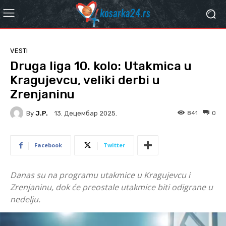
VESTI
Druga liga 10. kolo: Utakmica u
Kragujevcu, veliki derbi u
Zrenjaninu
By
J.P.
841
0
13. Децембар 2025.
Facebook
Twitter
Danas su na programu utakmice u Kragujevcu i
Zrenjaninu, dok će preostale utakmice biti odigrane u
nedelju.