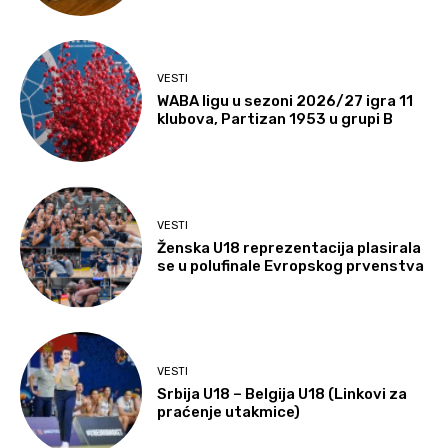
VESTI
WABA ligu u sezoni 2026/27 igra 11
klubova, Partizan 1953 u grupi B
VESTI
Ženska U18 reprezentacija plasirala
se u polufinale Evropskog prvenstva
VESTI
Srbija U18 – Belgija U18 (Linkovi za
praćenje utakmice)