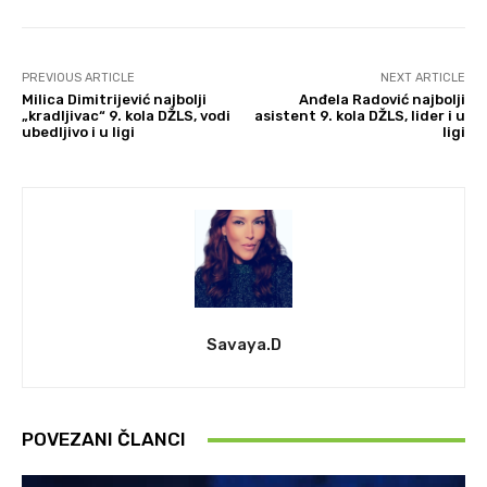
PREVIOUS ARTICLE
NEXT ARTICLE
Milica Dimitrijević najbolji
Anđela Radović najbolji
„kradljivac“ 9. kola DŽLS, vodi
asistent 9. kola DŽLS, lider i u
ubedljivo i u ligi
ligi
Savaya.D
POVEZANI ČLANCI