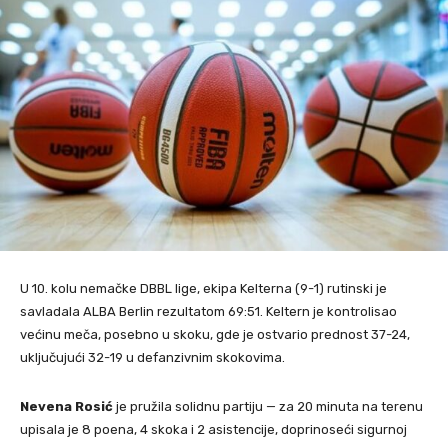
U 10. kolu nemačke DBBL lige, ekipa Kelterna (9-1) rutinski je
savladala ALBA Berlin rezultatom 69:51. Keltern je kontrolisao
većinu meča, posebno u skoku, gde je ostvario prednost 37-24,
uključujući 32-19 u defanzivnim skokovima.
Nevena Rosić
je pružila solidnu partiju — za 20 minuta na terenu
upisala je 8 poena, 4 skoka i 2 asistencije, doprinoseći sigurnoj