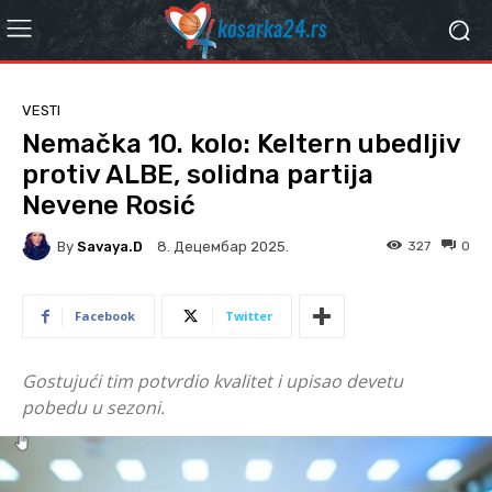
VESTI
Nemačka 10. kolo: Keltern ubedljiv
protiv ALBE, solidna partija
Nevene Rosić
By
Savaya.D
327
0
8. Децембар 2025.
Facebook
Twitter
Gostujući tim potvrdio kvalitet i upisao devetu
pobedu u sezoni.