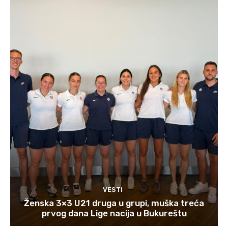
VESTI
Ženska 3×3 U21 druga u grupi, muška treća
prvog dana Lige nacija u Bukureštu