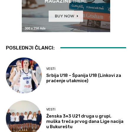
POSLEDNJI ČLANCI:
VESTI
Srbija U18 – Španija U18 (Linkovi za
praćenje utakmice)
VESTI
Ženska 3×3 U21 druga u grupi,
muška treća prvog dana Lige nacija
u Bukureštu