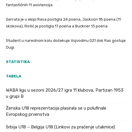
fantastičnih 11 asistencija.
Serrata je u ekipi Rasa postigla 24 poena, Jackson 18 poena (11
skokova), Ristić je postigla 17 poena a Buckner 13 poena.
Student u narednom kolu dočekuje Vojvodinu 021 dok Ras gostuje
Dugi.
STATISTIKA
TABELA
WABA ligu u sezoni 2026/27 igra 11 klubova, Partizan 1953
u grupi B
Ženska U18 reprezentacija plasirala se u polufinale
Evropskog prvenstva
Srbija U18 – Belgija U18 (Linkovi za praćenje utakmice)