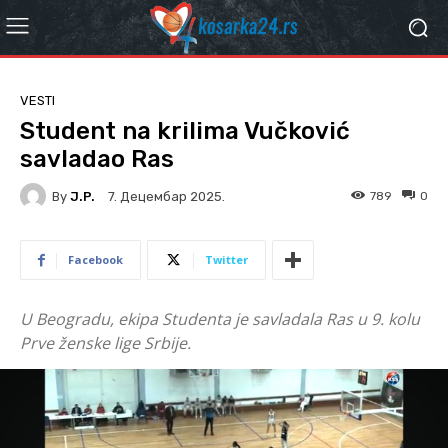
VESTI
Student na krilima Vučković
savladao Ras
By
J.P.
789
0
7. Децембар 2025.
Facebook
Twitter
U Beogradu, ekipa Studenta je savladala Ras u 9. kolu
Prve ženske lige Srbije.