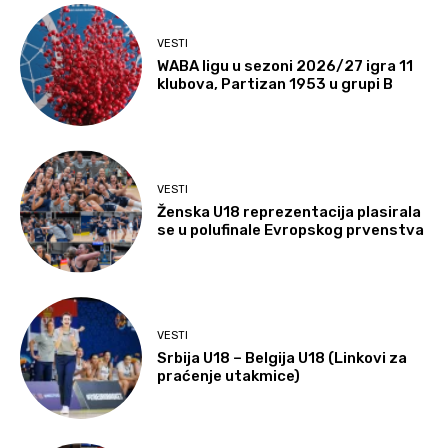
VESTI
WABA ligu u sezoni 2026/27 igra 11
klubova, Partizan 1953 u grupi B
VESTI
Ženska U18 reprezentacija plasirala
se u polufinale Evropskog prvenstva
VESTI
Srbija U18 – Belgija U18 (Linkovi za
praćenje utakmice)