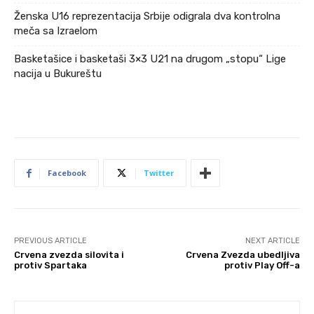
Ženska U16 reprezentacija Srbije odigrala dva kontrolna
meča sa Izraelom
Basketašice i basketaši 3×3 U21 na drugom „stopu“ Lige
nacija u Bukureštu
Facebook
Twitter
PREVIOUS ARTICLE
NEXT ARTICLE
Crvena zvezda silovita i
Crvena Zvezda ubedljiva
protiv Spartaka
protiv Play Off-a