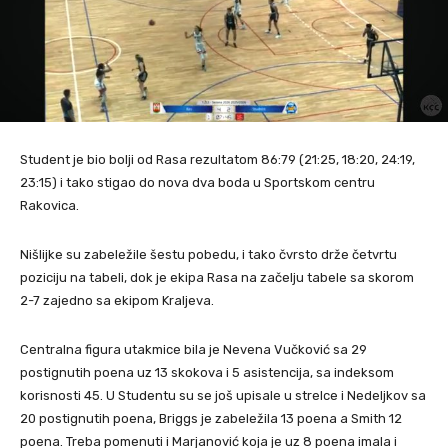
Student je bio bolji od Rasa rezultatom 86:79 (21:25, 18:20, 24:19,
23:15) i tako stigao do nova dva boda u Sportskom centru
Rakovica.
Nišlijke su zabeležile šestu pobedu, i tako čvrsto drže četvrtu
poziciju na tabeli, dok je ekipa Rasa na začelju tabele sa skorom
2-7 zajedno sa ekipom Kraljeva.
Centralna figura utakmice bila je Nevena Vučković sa 29
postignutih poena uz 13 skokova i 5 asistencija, sa indeksom
korisnosti 45. U Studentu su se još upisale u strelce i Nedeljkov sa
20 postignutih poena, Briggs je zabeležila 13 poena a Smith 12
poena. Treba pomenuti i Marjanović koja je uz 8 poena imala i