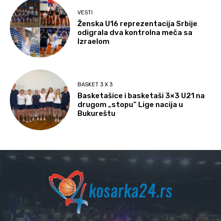
VESTI
Ženska U16 reprezentacija Srbije
odigrala dva kontrolna meča sa
Izraelom
BASKET 3 X 3
Basketašice i basketaši 3×3 U21 na
drugom „stopu“ Lige nacija u
Bukureštu